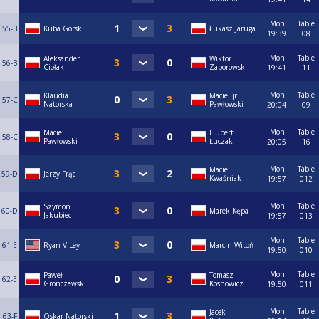
Mon
Table
55-B
Kuba Górski
Łukasz Jaruga
19:39
08
Mon
Table
Aleksander
Wiktor
56-B
Ciołak
Zaborowski
19:41
11
Mon
Table
Klaudia
Maciej jr
57-C
Natorska
Pawłowski
20:04
09
Mon
Table
Maciej
Hubert
58-C
Pawłowski
Łuczak
20:05
16
Mon
Table
Maciej
59-D
Jerzy Frąc
Kwaśniak
19:57
012
Mon
Table
Szymon
60-D
Marek Kępa
Jakubiec
19:57
013
Mon
Table
61-E
Ryan V Ley
Marcin Witoń
19:50
010
Mon
Table
Paweł
Tomasz
62-E
Gronczewski
Kosnowicz
19:50
011
Mon
Table
Jacek
63-F
Oskar Natorski