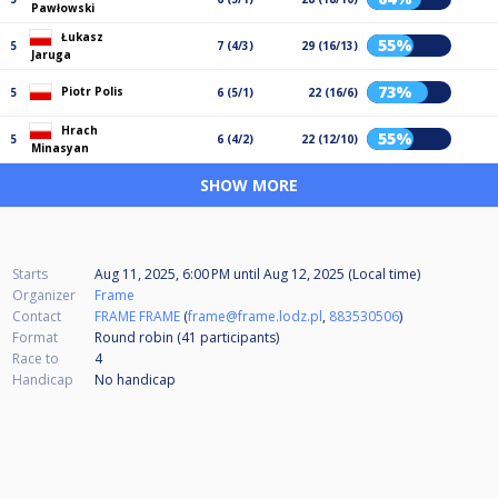
Pawłowski
Łukasz
55%
5
7 (4/3)
29 (16/13)
Jaruga
73%
Piotr Polis
5
6 (5/1)
22 (16/6)
Hrach
55%
5
6 (4/2)
22 (12/10)
Minasyan
SHOW MORE
Starts
Aug 11, 2025, 6:00 PM
until
Aug 12, 2025 (Local time)
Organizer
Frame
Contact
FRAME FRAME
(
frame@frame.lodz.pl
,
883530506
)
Format
Round robin (41
participants
)
Race to
4
Handicap
No handicap