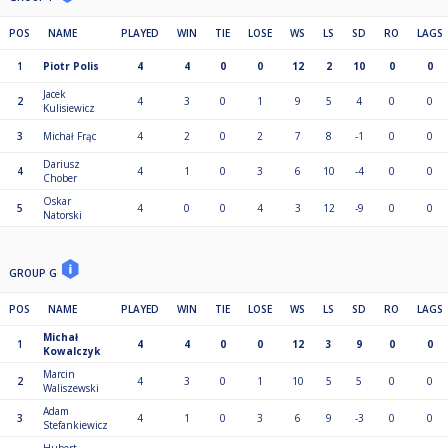
POS
NAME
PLAYED
WIN
TIE
LOSE
WS
LS
SD
RO
LAGS
1
Piotr Polis
4
4
0
0
12
2
10
0
0
Jacek
2
4
3
0
1
9
5
4
0
0
Kulisiewicz
3
Michał Frąc
4
2
0
2
7
8
-1
0
0
Dariusz
4
4
1
0
3
6
10
-4
0
0
Chober
Oskar
5
4
0
0
4
3
12
-9
0
0
Natorski
GROUP G
POS
NAME
PLAYED
WIN
TIE
LOSE
WS
LS
SD
RO
LAGS
Michał
1
4
4
0
0
12
3
9
0
0
Kowalczyk
Marcin
2
4
3
0
1
10
5
5
0
0
Waliszewski
Adam
3
4
1
0
3
6
9
-3
0
0
Stefankiewicz