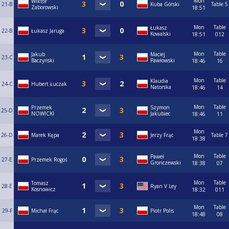
Mon
Wiktor
21-B
Kuba Górski
Table 5
Zaborowski
18:51
Mon
Table
Łukasz
22-B
Łukasz Jaruga
Kowalski
18:51
012
Mon
Table
Jakub
Maciej
23-C
Baczyński
Pawłowski
18:46
16
Mon
Table
Klaudia
24-C
Hubert Łuczak
Natorska
18:46
14
Mon
Table
Przemek
Szymon
25-D
NOWICKI
Jakubiec
18:46
11
Mon
26-D
Marek Kępa
Jerzy Frąc
Table 7
18:38
Mon
Table
Paweł
27-E
Przemek Rogoś
Gronczewski
18:38
07
Mon
Table
Tomasz
28-E
Ryan V Ley
Kosnowicz
18:32
011
Mon
Table
29-F
Michał Frąc
Piotr Polis
18:48
08