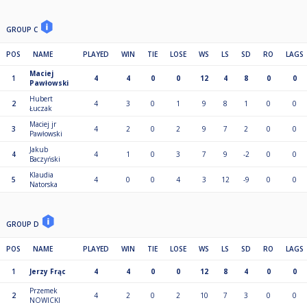
GROUP C
POS
NAME
PLAYED
WIN
TIE
LOSE
WS
LS
SD
RO
LAGS
Maciej
1
4
4
0
0
12
4
8
0
0
Pawłowski
Hubert
2
4
3
0
1
9
8
1
0
0
Łuczak
Maciej jr
3
4
2
0
2
9
7
2
0
0
Pawłowski
Jakub
4
4
1
0
3
7
9
-2
0
0
Baczyński
Klaudia
5
4
0
0
4
3
12
-9
0
0
Natorska
GROUP D
POS
NAME
PLAYED
WIN
TIE
LOSE
WS
LS
SD
RO
LAGS
1
Jerzy Frąc
4
4
0
0
12
8
4
0
0
Przemek
2
4
2
0
2
10
7
3
0
0
NOWICKI