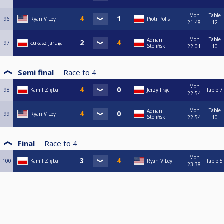
Mon
Table
96
Ryan V Ley
Piotr Polis
21:48
12
Mon
Table
Adrian
97
Łukasz Jaruga
Stoliński
22:01
10
Semi final
Race to
4
Mon
98
Kamil Zięba
Jerzy Frąc
Table 7
22:54
Mon
Table
Adrian
99
Ryan V Ley
Stoliński
22:54
10
Final
Race to
4
Mon
100
Kamil Zięba
Ryan V Ley
Table 5
23:38