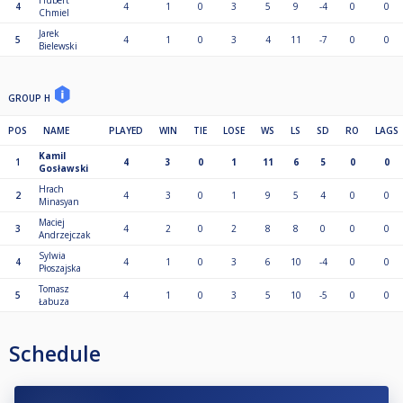
Hubert
4
4
1
0
3
5
9
-4
0
0
Chmiel
Jarek
5
4
1
0
3
4
11
-7
0
0
Bielewski
GROUP H
POS
NAME
PLAYED
WIN
TIE
LOSE
WS
LS
SD
RO
LAGS
Kamil
1
4
3
0
1
11
6
5
0
0
Gosławski
Hrach
2
4
3
0
1
9
5
4
0
0
Minasyan
Maciej
3
4
2
0
2
8
8
0
0
0
Andrzejczak
Sylwia
4
4
1
0
3
6
10
-4
0
0
Płoszajska
Tomasz
5
4
1
0
3
5
10
-5
0
0
Łabuza
Schedule