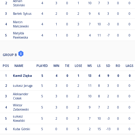
Adrian
2
4
3
0
1
10
7
3
0
0
Stoliński
3
Bartek Sykus
4
2
0
2
9
6
3
0
0
Marcin
4
4
1
0
3
7
10
-3
0
0
Malczewski
Matylda
5
4
1
0
3
4
11
-7
0
0
Pawłowska
GROUP B
POS
NAME
PLAYED
WIN
TIE
LOSE
WS
LS
SD
RO
LAGS
1
Kamil Zięba
5
4
0
1
13
4
9
0
0
2
Łukasz Jaruga
5
3
0
2
11
8
3
0
0
Aleksander
3
5
3
0
2
10
8
2
0
0
Ciołak
Wiktor
4
5
3
0
2
9
7
2
0
0
Zaborowski
Łukasz
5
5
2
0
3
7
10
-3
0
0
Kowalski
6
Kuba Górski
5
0
0
5
2
15
-13
0
0