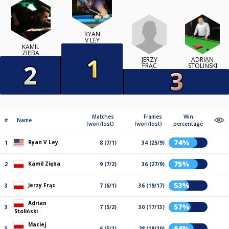
RYAN
V LEY
KAMIL
ZIĘBA
JERZY
ADRIAN
FRĄC
STOLIŃSKI
Matches
Frames
Win
#
Name
(won/lost)
(won/lost)
percentage
74%
Ryan V Ley
1
8 (7/1)
34 (25/9)
75%
Kamil Zięba
2
9 (7/2)
36 (27/9)
53%
Jerzy Frąc
3
7 (6/1)
36 (19/17)
Adrian
57%
3
7 (5/2)
30 (17/13)
Stoliński
Maciej
64%
5
6 (5/1)
28 (18/10)