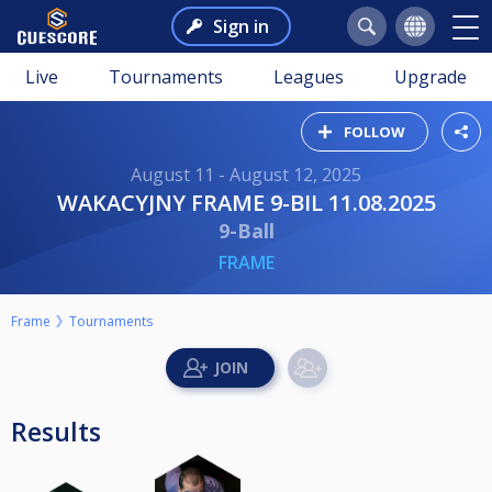
Sign in
Live
Tournaments
Leagues
Upgrade
FOLLOW
August 11 - August 12, 2025
WAKACYJNY FRAME 9-BIL 11.08.2025
9-Ball
FRAME
Frame
Tournaments
Results