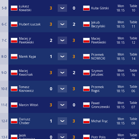
Mon
Table
Łukasz
5-B
Kuba Górski
Kowalski
18:15
10
Mon
Table
Jakub
6-C
Hubert Łuczak
Baczyński
18:15
11
Mon
Table
Maciej jr
Maciej
7-C
Pawłowski
Pawłowski
18:15
12
Mon
Table
Przemek
8-D
Marek Kępa
NOWICKI
18:15
14
Mon
Table
Maciej
Szymon
9-D
Kwaśniak
Jakubiec
18:15
16
Mon
Table
Tomasz
Przemek
10-E
Kosnowicz
Rogoś
18:15
06
Mon
Table
Paweł
11-E
Marcin Witoń
Gronczewski
18:15
07
Mon
Table
Dariusz
12-F
Michał Frąc
Chober
18:15
08
Mon
Table
Jacek
13-F
Piotr Polis