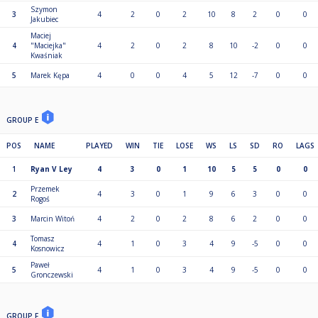
Szymon
3
4
2
0
2
10
8
2
0
0
Jakubiec
Maciej
4
"Maciejka"
4
2
0
2
8
10
-2
0
0
Kwaśniak
5
Marek Kępa
4
0
0
4
5
12
-7
0
0
GROUP E
POS
NAME
PLAYED
WIN
TIE
LOSE
WS
LS
SD
RO
LAGS
1
Ryan V Ley
4
3
0
1
10
5
5
0
0
Przemek
2
4
3
0
1
9
6
3
0
0
Rogoś
3
Marcin Witoń
4
2
0
2
8
6
2
0
0
Tomasz
4
4
1
0
3
4
9
-5
0
0
Kosnowicz
Paweł
5
4
1
0
3
4
9
-5
0
0
Gronczewski
GROUP F