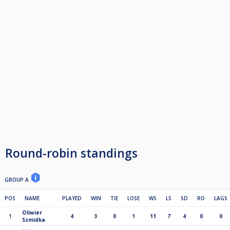
Round-robin standings
GROUP A
POS
NAME
PLAYED
WIN
TIE
LOSE
WS
LS
SD
RO
LAGS
Oliwier
1
4
3
0
1
11
7
4
0
0
Szmidka