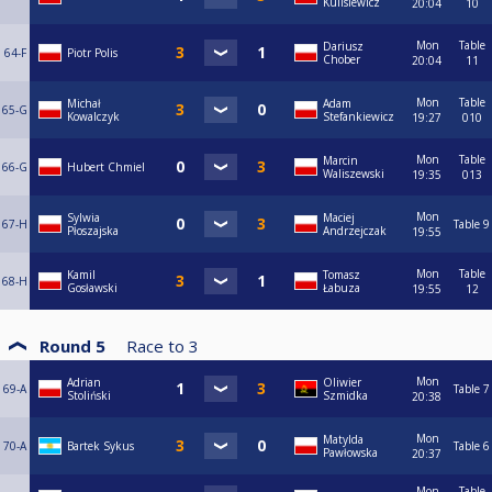
Kulisiewicz
20:04
10
Mon
Table
Dariusz
64-F
Piotr Polis
Chober
20:04
11
Mon
Table
Michał
Adam
65-G
Kowalczyk
Stefankiewicz
19:27
010
Mon
Table
Marcin
66-G
Hubert Chmiel
Waliszewski
19:35
013
Mon
Sylwia
Maciej
67-H
Table 9
Płoszajska
Andrzejczak
19:55
Mon
Table
Kamil
Tomasz
68-H
Gosławski
Łabuza
19:55
12
Round 5
Race to
3
Mon
Adrian
Oliwier
69-A
Table 7
Stoliński
Szmidka
20:38
Mon
Matylda
70-A
Bartek Sykus
Table 6
Pawłowska
20:37
Mon
Table