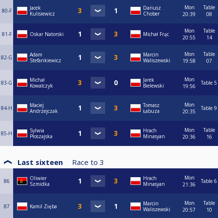
Mon
Table
Jacek
Dariusz
80-F
Kulisiewicz
Chober
20:39
08
Mon
Table
81-F
Oskar Natorski
Michał Frąc
20:55
14
Mon
Table
Adam
Marcin
82-G
Stefankiewicz
Waliszewski
19:58
07
Mon
Michał
Jarek
83-G
Table 5
Kowalczyk
Bielewski
19:56
Mon
Maciej
Tomasz
84-H
Table 9
Andrzejczak
Łabuza
20:35
Mon
Table
Sylwia
Hrach
85-H
Płoszajska
Minasyan
20:36
16
Last sixteen
Race to
3
Mon
Oliwier
Hrach
86
Table 6
Szmidka
Minasyan
21:36
Mon
Table
Marcin
87
Kamil Zięba
Waliszewski
20:57
10