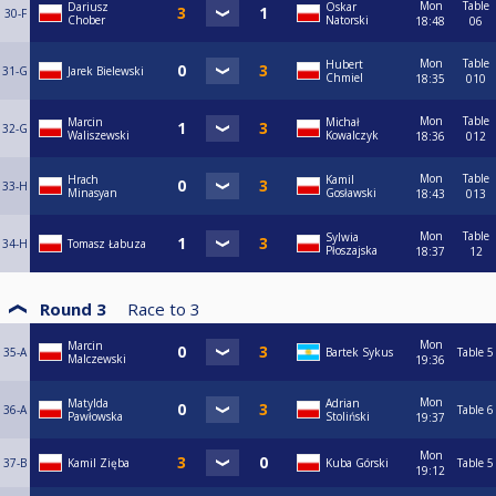
Mon
Table
Dariusz
Oskar
30-F
Chober
Natorski
18:48
06
Mon
Table
Hubert
31-G
Jarek Bielewski
Chmiel
18:35
010
Mon
Table
Marcin
Michał
32-G
Waliszewski
Kowalczyk
18:36
012
Mon
Table
Hrach
Kamil
33-H
Minasyan
Gosławski
18:43
013
Mon
Table
Sylwia
34-H
Tomasz Łabuza
Płoszajska
18:37
12
Round 3
Race to
3
Mon
Marcin
35-A
Bartek Sykus
Table 5
Malczewski
19:36
Mon
Matylda
Adrian
36-A
Table 6
Pawłowska
Stoliński
19:37
Mon
37-B
Kamil Zięba
Kuba Górski
Table 5
19:12