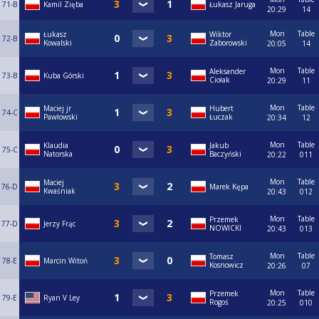
71-B
Kamil Zięba
Łukasz Jaruga
20:29
14
Mon
Table
Łukasz
Wiktor
72-B
Kowalski
Zaborowski
20:05
14
Mon
Table
Aleksander
73-B
Kuba Górski
Ciołak
20:29
11
Mon
Table
Maciej jr
Hubert
74-C
Pawłowski
Łuczak
20:34
12
Mon
Table
Klaudia
Jakub
75-C
Natorska
Baczyński
20:22
011
Mon
Table
Maciej
76-D
Marek Kępa
Kwaśniak
20:43
012
Mon
Table
Przemek
77-D
Jerzy Frąc
NOWICKI
20:43
013
Mon
Table
Tomasz
78-E
Marcin Witoń
Kosnowicz
20:26
07
Mon
Table
Przemek
79-E
Ryan V Ley
Rogoś
20:25
010