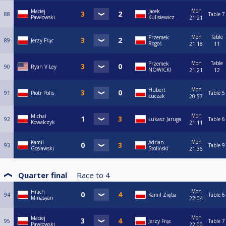
Mon
Maciej
Jacek
88
Table 7
Pawłowski
Kulisiewicz
21:21
Mon
Table
Przemek
89
Jerzy Frąc
Rogoś
21:18
11
Mon
Table
Przemek
90
Ryan V Ley
NOWICKI
21:21
12
Mon
Hubert
91
Piotr Polis
Table 5
Łuczak
20:57
Mon
Michał
92
Łukasz Jaruga
Table 6
Kowalczyk
21:11
Mon
Kamil
Adrian
93
Table 9
Gosławski
Stoliński
21:36
Quarter final
Race to
4
Mon
Hrach
94
Kamil Zięba
Table 6
Minasyan
22:04
Mon
Maciej
95
Jerzy Frąc
Table 7
Pawłowski
22:00