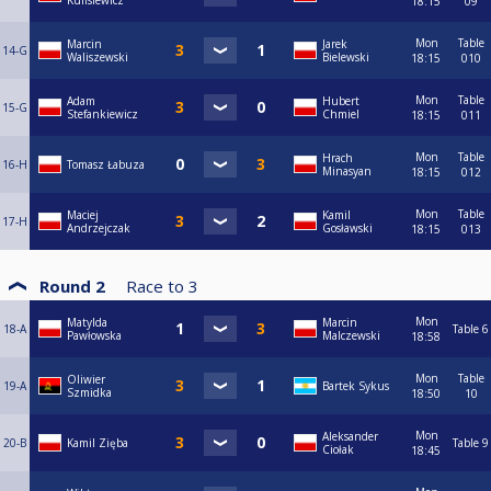
Kulisiewicz
18:15
09
Mon
Table
Marcin
Jarek
14-G
Waliszewski
Bielewski
18:15
010
Mon
Table
Adam
Hubert
15-G
Stefankiewicz
Chmiel
18:15
011
Mon
Table
Hrach
16-H
Tomasz Łabuza
Minasyan
18:15
012
Mon
Table
Maciej
Kamil
17-H
Andrzejczak
Gosławski
18:15
013
Round 2
Race to
3
Mon
Matylda
Marcin
18-A
Table 6
Pawłowska
Malczewski
18:58
Mon
Table
Oliwier
19-A
Bartek Sykus
Szmidka
18:50
10
Mon
Aleksander
20-B
Kamil Zięba
Table 9
Ciołak
18:45