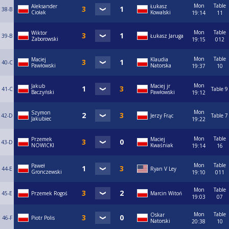
Mon
Table
Aleksander
Łukasz
38-B
Ciołak
Kowalski
19:14
11
Mon
Table
Wiktor
39-B
Łukasz Jaruga
Zaborowski
19:15
012
Mon
Table
Maciej
Klaudia
40-C
Pawłowski
Natorska
19:37
10
Mon
Jakub
Maciej jr
41-C
Table 9
Baczyński
Pawłowski
19:12
Mon
Szymon
42-D
Jerzy Frąc
Table 7
Jakubiec
19:22
Mon
Table
Przemek
Maciej
43-D
NOWICKI
Kwaśniak
19:14
16
Mon
Table
Paweł
44-E
Ryan V Ley
Gronczewski
19:10
011
Mon
Table
45-E
Przemek Rogoś
Marcin Witoń
19:03
07
Mon
Table
Oskar
46-F
Piotr Polis
Natorski
20:38
10