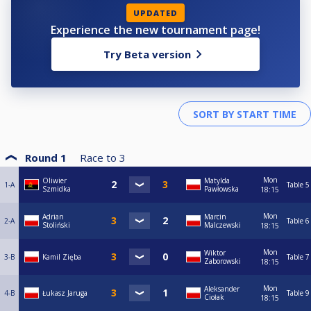
UPDATED
Experience the new tournament page!
Try Beta version
Round 1
Race to
3
Mon
Oliwier
Matylda
1-A
Table 5
Szmidka
Pawłowska
18:15
Mon
Adrian
Marcin
2-A
Table 6
Stoliński
Malczewski
18:15
Mon
Wiktor
3-B
Kamil Zięba
Table 7
Zaborowski
18:15
Mon
Aleksander
4-B
Łukasz Jaruga
Table 9
Ciołak
18:15