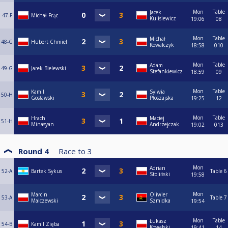
Mon
Table
Jacek
47-F
Michał Frąc
Kulisiewicz
19:06
08
Mon
Table
Michał
48-G
Hubert Chmiel
Kowalczyk
18:58
010
Mon
Table
Adam
49-G
Jarek Bielewski
Stefankiewicz
18:59
09
Mon
Table
Kamil
Sylwia
50-H
Gosławski
Płoszajska
19:25
12
Mon
Table
Hrach
Maciej
51-H
Minasyan
Andrzejczak
19:02
013
Round 4
Race to
3
Mon
Adrian
52-A
Bartek Sykus
Table 6
Stoliński
19:58
Mon
Marcin
Oliwier
53-A
Table 7
Malczewski
Szmidka
19:54
Mon
Table
Łukasz
54-B
Kamil Zięba
Kowalski
19:41
14