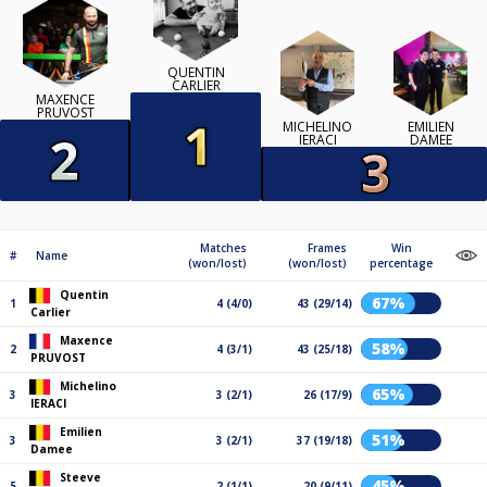
QUENTIN
CARLIER
MAXENCE
PRUVOST
MICHELINO
EMILIEN
IERACI
DAMEE
Matches
Frames
Win
#
Name
(won/lost)
(won/lost)
percentage
Quentin
67%
1
4 (4/0)
43 (29/14)
Carlier
Maxence
58%
2
4 (3/1)
43 (25/18)
PRUVOST
Michelino
65%
3
3 (2/1)
26 (17/9)
IERACI
Emilien
51%
3
3 (2/1)
37 (19/18)
Damee
Steeve
45%
5
2 (1/1)
20 (9/11)