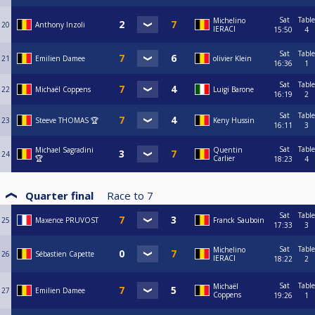
Sat
Table
Michelino
20
Anthony Inzoli
IERACI
15:50
4
Sat
Table
21
Emilien Damee
olivier Klein
16:36
1
Sat
Table
22
Michaël Coppens
Luigi Barone
16:19
2
Sat
Table
23
Steeve THOMAS 🏆
Keny Hussin
16:11
3
Sat
Table
Michael Sagradini
Quentin
24
🏆
Carlier
18:23
4
Quarter final
Race to
7
Sat
Table
25
Maxence PRUVOST
Franck Sauboin
17:33
3
Sat
Table
Michelino
26
Sébastien Capette
IERACI
18:22
2
Sat
Table
Michaël
27
Emilien Damee
Coppens
19:26
1