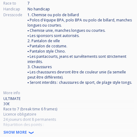
Race to
7
Handicap
No handicap
Dresscode
1. Chemise ou polo de billard
▪ Polos d'équipe BPA, polo BPA ou polo de billard, manches
longues ou courtes.
▪ Chemise unie, manches longues ou courtes.
▪ Les sponsors sont autorisés.
2. Pantalon de ville
▪ Pantalon de costume.
▪ Pantalon style Chino.
▪ Les pantacourts, jeans et survêtements sont strictement
interdits.
3. Chaussures
▪ Les chaussures devront être de couleur unie (la semelle
peut être différente).
▪ Seront interdits : chaussures de sport, de plage style tongs.
More info
ULTIMATE
30€
Race to 7 (break time 6 frames)
Licence obligatoire
24 joueurs dont 8 permanents
Répartition des points :
ULTIMATE
SHOW MORE
Forfait → 0 point