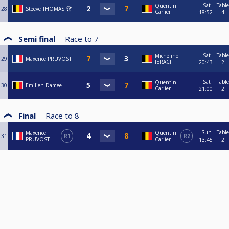
Sat
Table
Quentin
28
Steeve THOMAS 🏆
Carlier
18:52
4
Semi final
Race to
7
Sat
Table
Michelino
29
Maxence PRUVOST
IERACI
20:43
2
Sat
Table
Quentin
30
Emilien Damee
Carlier
21:00
2
Final
Race to
8
Sun
Table
Maxence
Quentin
31
R1
R2
PRUVOST
Carlier
13:45
2