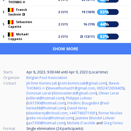
THOMAS ♾️
Franck
53%
5
2 (1/1)
19 (10/9)
Sauboin 🧐
Sébastien
44%
5
2 (1/1)
16 (7/9)
Capette
Michaël
52%
5
2 (1/1)
23 (12/11)
Coppens
SHOW MORE
Starts
Apr 8, 2023, 9:00 AM
until
Apr 9, 2023 (Local time)
Organizer
Belgian Pool Association
Contact
Jérôme Kominczak
(
jrom.kominczak@gmail.com
),
Steeve
THOMAS ♾️
(
Steevethomas01@gmail.com
,
0032472658405
),
Donovan Lerat
(
donovanlerat@gmail.com
),
Olivier Lerat
(
olilerat@hotmail.com
),
Philippe Lolivier
(
loli7390@hotmail.com
),
Frédéric Bougeâtre
(
fred-
karine88@hotmail.com
),
David Verey
(
davidverey@icloud.com
,
+447786371691
),
Rorive Nicolas
(
peko-nicolas@hotmail.com
),
Jasmine Blondel Lolivier
(
jas7390@hotmail.com
),
Michele D'acchile
and
Greg Foriez
Format
Single elimination (24
participants
)