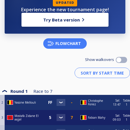
UPDATED
Experience the new tournament page!
Try Beta version
FLOWCHART
Show walkovers
Round 1
Race to
7
Sat
Table
Christophe
2
Yassine Mellouli
Foriez
13:47
1
Sat
Table
Mostafa Zidane El
3
Fabian Mahy
aajjal
09:03
1