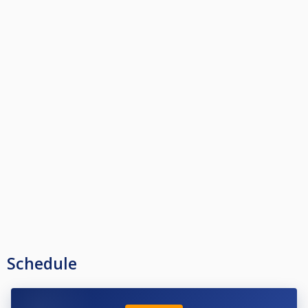
Défaite au 1er match joué → 2 points
Défaite au 2e match joué → 4 points
Défaite en ¼ de finale → 8 points
Défaite en ½ finale → 12 points
Défaite en finale → 16 points
Vainqueurs → 20 points
Schedule