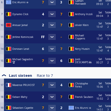
Sat
Table
Gaetan
6
Eric Alunni ☣️
Honraedt
09:03
2
Sat
Table
7
Dynamo Click
Anthony Inzoli
09:04
3
Sat
Table
10
Anouar Jamal
olivier Klein
13:47
2
Sat
Table
Michaël
11
Jérôme Kominczak
Coppens
13:47
3
Sat
Table
14
Donovan Lerat
Keny Hussin
13:47
4
Sat
Table
Michael Sagradini
Jordi
15
🏆
DESCAMPS 🎱
00:27
2
Last sixteen
Race to
7
Sat
Table
Christophe
17
Maxence PRUVOST
Foriez
15:06
1
Sat
Table
18
Fabian Mahy
Franck Sauboin
15:02
2
Sat
Table
19
Sébastien Capette
Eric Alunni ☣️
14:51
3