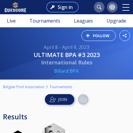
Sign in
Live
Tournaments
Leagues
Upgrade
FOLLOW
April 8 - April 9, 2023
ULTIMATE BPA #3 2023
International Rules
Billard BPA
Belgian Pool Association
Tournaments
Results