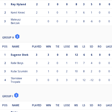
1
Rey Hyland
2
2
0
0
8
3
5
0
0
2
Kamil Kmieć
2
1
0
1
7
6
1
0
0
Mateusz
3
2
0
0
2
2
8
-6
0
0
Barczak
GROUP H
POS
NAME
PLAYED
WIN
TIE
LOSE
WS
LS
SD
RO
LAG
1
Eugene Shek
3
3
0
0
12
6
6
0
0
2
Rafał Borys
3
2
0
1
11
7
4
0
0
3
Kuba Szumski
3
1
0
2
10
8
2
0
0
Stanisław
4
3
0
0
3
0
12
-12
0
0
Trzęsała
GROUP I
POS
NAME
PLAYED
WIN
TIE
LOSE
WS
LS
SD
RO
LAG