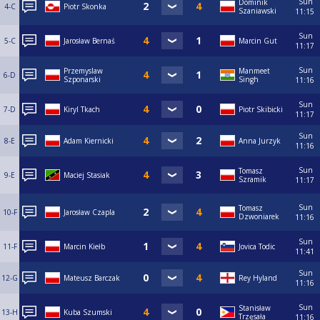
Sun
Dominik
4-C
Piotr Skonka
Szaniawski
11:15
Sun
5-C
Jarosław Bernaś
Marcin Gut
11:17
Sun
Przemyslaw
Manmeet
6-D
Szponarski
Singh
11:16
Sun
7-D
Kiryl Tkach
Piotr Skibicki
11:17
Sun
8-E
Adam Kiernicki
Anna Jurzyk
11:16
Sun
Tomasz
9-E
Maciej Stasiak
Szramik
11:17
Sun
Tomasz
10-F
Jarosław Czapla
Dzwoniarek
11:16
Sun
11-F
Marcin Kiełb
Jovica Todic
11:41
Sun
12-G
Mateusz Barczak
Rey Hyland
11:16
Sun
Stanisław
13-H
Kuba Szumski
Trzęsała
11:16