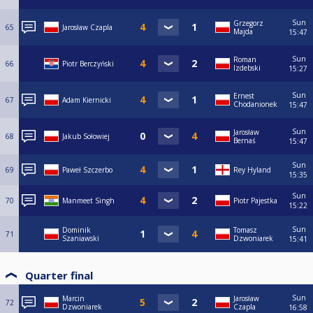
Sun
Grzegorz
65
Jarosław Czapla
Majda
15:47
Sun
Roman
66
Piotr Berczyński
Izdebski
15:27
Sun
Ernest
67
Adam Kiernicki
Chodanionek
15:47
Sun
Jarosław
68
Jakub Sołowiej
Bernaś
15:47
Sun
69
Paweł Szczerbo
Rey Hyland
15:35
Sun
70
Manmeet Singh
Piotr Pajestka
15:22
Sun
Dominik
Tomasz
71
Szaniawski
Dzwoniarek
15:41
Quarter final
Sun
Marcin
Jarosław
72
Dzwoniarek
Czapla
16:58