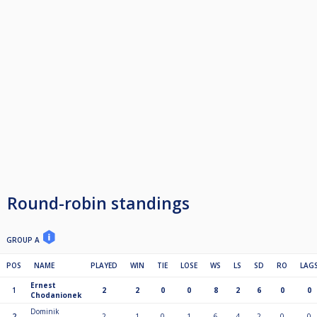
Round-robin standings
GROUP A
POS
NAME
PLAYED
WIN
TIE
LOSE
WS
LS
SD
RO
LAG
Ernest
1
2
2
0
0
8
2
6
0
0
Chodanionek
Dominik
2
2
1
0
1
6
4
2
0
0