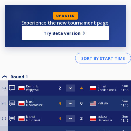
UPDATED
Experience the new tournament page!
Try Beta version
Round 1
Sun
Dominik
Ernest
1-A
Wojtyński
Chodanionek
11:15
Sun
Marcin
2-B
Rafi Wa
Dzwoniarek
11:15
Sun
Michał
Łukasz
3-B
Grudziński
Derkowski
11:15