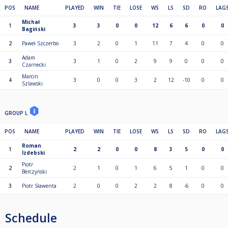
POS
NAME
PLAYED
WIN
TIE
LOSE
WS
LS
SD
RO
LAG
Michał
1
3
3
0
0
12
6
6
0
0
Bagiński
2
Paweł Szczerbo
3
2
0
1
11
7
4
0
0
Adam
3
3
1
0
2
9
9
0
0
0
Czarnecki
Marcin
4
3
0
0
3
2
12
-10
0
0
Szlawski
GROUP L
POS
NAME
PLAYED
WIN
TIE
LOSE
WS
LS
SD
RO
LAG
Roman
1
2
2
0
0
8
3
5
0
0
Izdebski
Piotr
2
2
1
0
1
6
5
1
0
0
Berczyński
3
Piotr Sławenta
2
0
0
2
2
8
-6
0
0
Schedule