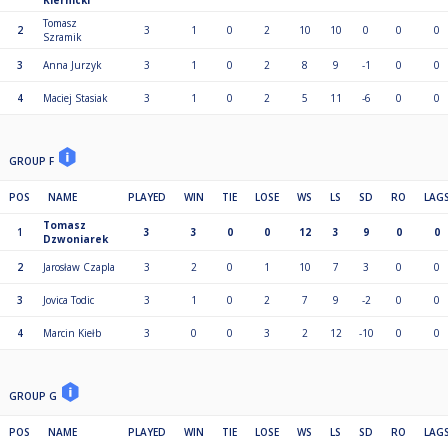
Kiernicki
Tomasz
2
3
1
0
2
10
10
0
0
0
Szramik
3
Anna Jurzyk
3
1
0
2
8
9
-1
0
0
4
Maciej Stasiak
3
1
0
2
5
11
-6
0
0
GROUP F
POS
NAME
PLAYED
WIN
TIE
LOSE
WS
LS
SD
RO
LAG
Tomasz
1
3
3
0
0
12
3
9
0
0
Dzwoniarek
2
Jarosław Czapla
3
2
0
1
10
7
3
0
0
3
Jovica Todic
3
1
0
2
7
9
-2
0
0
4
Marcin Kiełb
3
0
0
3
2
12
-10
0
0
GROUP G
POS
NAME
PLAYED
WIN
TIE
LOSE
WS
LS
SD
RO
LAG