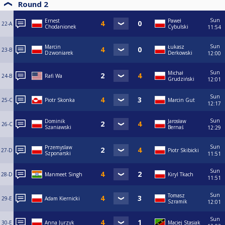
Round 2
Sun
Ernest
Paweł
22-A
Chodanionek
Cybulski
11:54
Sun
Marcin
Łukasz
23-B
Dzwoniarek
Derkowski
12:00
Sun
Michał
24-B
Rafi Wa
Grudziński
12:01
Sun
25-C
Piotr Skonka
Marcin Gut
12:17
Sun
Dominik
Jarosław
26-C
Szaniawski
Bernaś
12:29
Sun
Przemyslaw
27-D
Piotr Skibicki
Szponarski
11:51
Sun
28-D
Manmeet Singh
Kiryl Tkach
11:51
Sun
Tomasz
29-E
Adam Kiernicki
Szramik
12:01
Sun
30-E
Anna Jurzyk
Maciej Stasiak