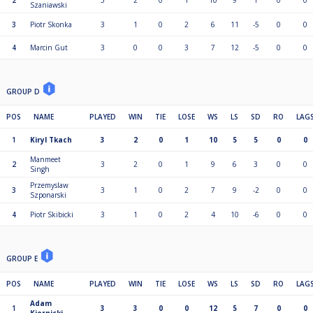
2
3
2
0
1
10
9
1
0
0
Szaniawski
3
Piotr Skonka
3
1
0
2
6
11
-5
0
0
4
Marcin Gut
3
0
0
3
7
12
-5
0
0
GROUP D
POS
NAME
PLAYED
WIN
TIE
LOSE
WS
LS
SD
RO
LAG
1
Kiryl Tkach
3
2
0
1
10
5
5
0
0
Manmeet
2
3
2
0
1
9
6
3
0
0
Singh
Przemyslaw
3
3
1
0
2
7
9
-2
0
0
Szponarski
4
Piotr Skibicki
3
1
0
2
4
10
-6
0
0
GROUP E
POS
NAME
PLAYED
WIN
TIE
LOSE
WS
LS
SD
RO
LAG
Adam
1
3
3
0
0
12
5
7
0
0