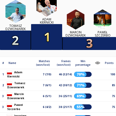
ADAM
KIERNICKI
TOMASZ
DZWONIAREK
MARCIN
PAWEŁ
DZWONIAREK
SZCZERBO
Matches
Frames
Win
#
Name
Points
(won/lost)
(won/lost)
percentage
Adam
70%
1
7 (7/0)
46 (32/14)
100
Kiernicki
Tomasz
71%
2
7 (6/1)
42 (30/12)
85
Dzwoniarek
Marcin
69%
3
6 (5/1)
36 (25/11)
75
Dzwoniarek
Paweł
55%
3
6 (4/2)
38 (21/17)
75
Szczerbo
Jarosław