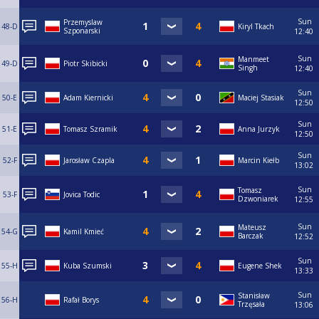
Sun
Przemyslaw
48-D
Kiryl Tkach
Szponarski
12:40
Sun
Manmeet
49-D
Piotr Skibicki
Singh
12:40
Sun
50-E
Adam Kiernicki
Maciej Stasiak
12:50
Sun
51-E
Tomasz Szramik
Anna Jurzyk
12:50
Sun
52-F
Jarosław Czapla
Marcin Kiełb
13:02
Sun
Tomasz
53-F
Jovica Todic
Dzwoniarek
12:55
Sun
Mateusz
54-G
Kamil Kmieć
Barczak
12:52
Sun
55-H
Kuba Szumski
Eugene Shek
13:33
Sun
Stanisław
56-H
Rafał Borys
Trzęsała
13:06