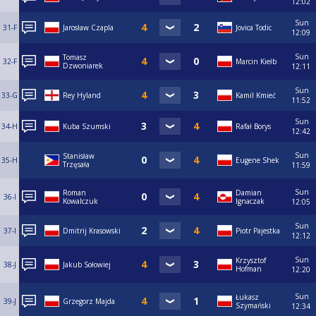
12:02
Sun
31-F
Jarosław Czapla
Jovica Todic
12:09
Sun
Tomasz
32-F
Marcin Kiełb
Dzwoniarek
12:11
Sun
33-G
Rey Hyland
Kamil Kmieć
11:52
Sun
34-H
Kuba Szumski
Rafał Borys
12:42
Sun
Stanisław
35-H
Eugene Shek
Trzęsała
11:59
Sun
Roman
Damian
36-I
Kowalczuk
Ignaczak
12:05
Sun
37-I
Dmitrij Krasowski
Piotr Pajestka
12:12
Sun
Krzysztof
38-J
Jakub Sołowiej
Hofman
12:20
Sun
Łukasz
39-J
Grzegorz Majda
Szymański
12:34