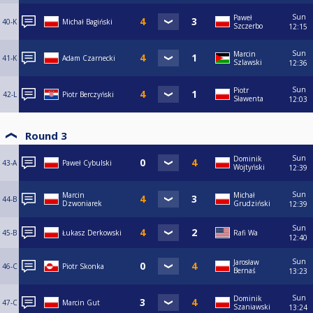
Sun
Paweł
40-K
Michał Bagiński
Szczerbo
12:15
Sun
Marcin
41-K
Adam Czarnecki
Szlawski
12:36
Sun
Piotr
42-L
Piotr Berczyński
Sławenta
12:03
Round 3
Sun
Dominik
43-A
Paweł Cybulski
Wojtyński
12:39
Sun
Marcin
Michał
44-B
Dzwoniarek
Grudziński
12:39
Sun
45-B
Łukasz Derkowski
Rafi Wa
12:40
Sun
Jarosław
46-C
Piotr Skonka
Bernaś
13:23
Sun
Dominik
47-C
Marcin Gut
Szaniawski
13:24