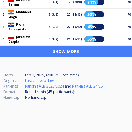
71%
5
5 (4/1)
28 (20/8)
70
Bernaś
Manmeet
52%
5
5 (3/2)
27 (14/13)
70
Singh
Piotr
45%
5
4 (2/2)
22 (10/12)
70
Berczyński
Jarosław
55%
5
5 (3/2)
29 (16/13)
70
Czapla
SHOW MORE
Starts
Feb 2, 2025, 6:00 PM (Local time)
Organizer
Lasezamwroclaw
Rankings
Ranking ALB 2023/2024
and
Ranking ALB 24/25
Format
Round robin (45
participants
)
Handicap
No handicap