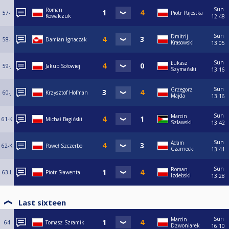
Sun
Roman
57-I
Piotr Pajestka
Kowalczuk
12:48
Sun
Dmitrij
58-I
Damian Ignaczak
Krasowski
13:05
Sun
Łukasz
59-J
Jakub Sołowiej
Szymański
13:16
Sun
Grzegorz
60-J
Krzysztof Hofman
Majda
13:16
Sun
Marcin
61-K
Michał Bagiński
Szlawski
13:42
Sun
Adam
62-K
Paweł Szczerbo
Czarnecki
13:41
Sun
Roman
63-L
Piotr Sławenta
Izdebski
13:28
Last sixteen
Sun
Marcin
64
Tomasz Szramik
Dzwoniarek
16:10