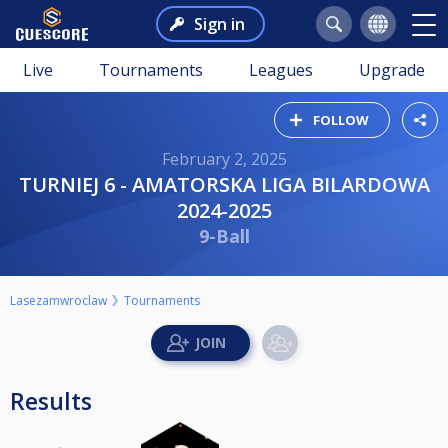
Sign in
Live
Tournaments
Leagues
Upgrade
FOLLOW
February 2, 2025
TURNIEJ 6 - AMATORSKA LIGA BILARDOWA
2024-2025
9-Ball
Lasezamwroclaw
Tournaments
Results