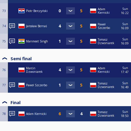
Sun
Adam
73
Piotr Berczyński
Kiernicki
16:22
Sun
Paweł
74
Jarosław Bernaś
Szczerbo
16:09
Sun
Tomasz
75
Manmeet Singh
Dzwoniarek
16:09
Semi final
Sun
Marcin
Adam
76
Dzwoniarek
Kiernicki
17:47
Sun
Tomasz
77
Paweł Szczerbo
Dzwoniarek
16:49
Final
Sun
Tomasz
78
Adam Kiernicki
Dzwoniarek
18:50