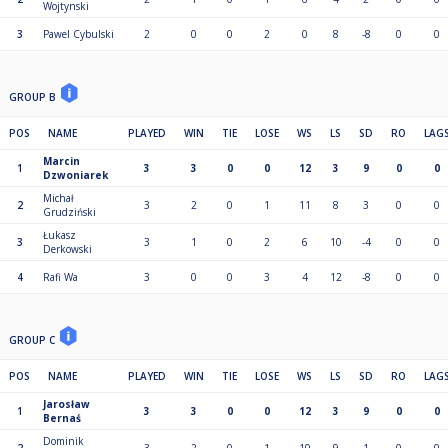
Wojtynski
3
Pawel Cybulski
2
0
0
2
0
8
-8
0
0
GROUP B
POS
NAME
PLAYED
WIN
TIE
LOSE
WS
LS
SD
RO
LAG
Marcin
1
3
3
0
0
12
3
9
0
0
Dzwoniarek
Michał
2
3
2
0
1
11
8
3
0
0
Grudziński
Łukasz
3
3
1
0
2
6
10
-4
0
0
Derkowski
4
Rafi Wa
3
0
0
3
4
12
-8
0
0
GROUP C
POS
NAME
PLAYED
WIN
TIE
LOSE
WS
LS
SD
RO
LAG
Jarosław
1
3
3
0
0
12
3
9
0
0
Bernaś
Dominik