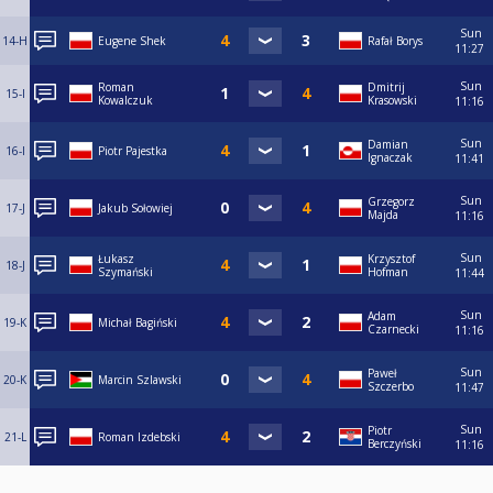
Sun
14-H
Eugene Shek
Rafał Borys
11:27
Sun
Roman
Dmitrij
15-I
Kowalczuk
Krasowski
11:16
Sun
Damian
16-I
Piotr Pajestka
Ignaczak
11:41
Sun
Grzegorz
17-J
Jakub Sołowiej
Majda
11:16
Sun
Łukasz
Krzysztof
18-J
Szymański
Hofman
11:44
Sun
Adam
19-K
Michał Bagiński
Czarnecki
11:16
Sun
Paweł
20-K
Marcin Szlawski
Szczerbo
11:47
Sun
Piotr
21-L
Roman Izdebski
Berczyński
11:16