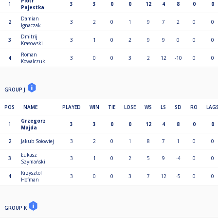
Piotr
1
3
3
0
0
12
4
8
0
0
Pajestka
Damian
2
3
2
0
1
9
7
2
0
0
Ignaczak
Dmitrij
3
3
1
0
2
9
9
0
0
0
Krasowski
Roman
4
3
0
0
3
2
12
-10
0
0
Kowalczuk
GROUP J
POS
NAME
PLAYED
WIN
TIE
LOSE
WS
LS
SD
RO
LAG
Grzegorz
1
3
3
0
0
12
4
8
0
0
Majda
2
Jakub Sołowiej
3
2
0
1
8
7
1
0
0
Łukasz
3
3
1
0
2
5
9
-4
0
0
Szymański
Krzysztof
4
3
0
0
3
7
12
-5
0
0
Hofman
GROUP K