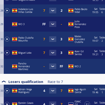
18:55
5
Sat
Table
Indalecio Luis
Pablo Baúlo
28
Viñas Camba
Vidal
19:05
6
Julio
29
WO 3
Fernández
Poza
Mateo
Sat
Table
Pablo Oubiña
30
González
Mouriño
19:07
2
Oubiña
Sat
Table
Asier Gil
31
Miguel Lobo
Santos
19:21
3
Pancho
32
Fernández
WO 2
Martínez
Losers qualification
Race to
7
Sat
Table
Adrián Veiga
Iago Aguín
33
Rodríguez
García
19:46
1
ISAAC
Sat
Table
Ramón Casais
34
GIL
R1