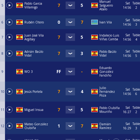
Manuel
Sat
Table
Pablo Garcia
5
Salgueiro
Villamigo
14:56
2
Abalo
Sat
Table
6
Rubén Otero
Ivan Vila
14:56
3
Sat
Table
Juan José Vila
Indalecio Luis
7
Argibay
Viñas Camba
14:56
4
Sat
Table
Adrián Baúlo
Pablo Baúlo
8
Vidal
Vidal
14:56
5
Eduardo
9
WO 3
González
Fandiño
Julio
Sat
Table
10
Jesús Portela
Fernández
14:56
6
Poza
Sat
Table
Pablo Oubiña
11
Miguel Insua
Mouriño
16:27
2
Sat
Table
Mateo González
Damián
12
Oubiña
Ramírez
16:29
3