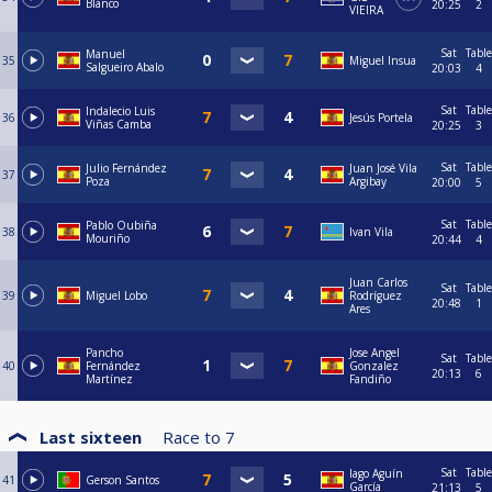
Blanco
20:25
2
VIEIRA
Sat
Table
Manuel
35
Miguel Insua
Salgueiro Abalo
20:03
4
Sat
Table
Indalecio Luis
36
Jesús Portela
Viñas Camba
20:25
3
Sat
Table
Julio Fernández
Juan José Vila
37
Poza
Argibay
20:00
5
Sat
Table
Pablo Oubiña
38
Ivan Vila
Mouriño
20:44
4
Juan Carlos
Sat
Table
39
Miguel Lobo
Rodríguez
20:48
1
Ares
Pancho
Jose Angel
Sat
Table
40
Fernández
Gonzalez
20:13
6
Martínez
Fandiño
Last sixteen
Race to
7
Sat
Table
Iago Aguín
41
Gerson Santos
García
21:13
5