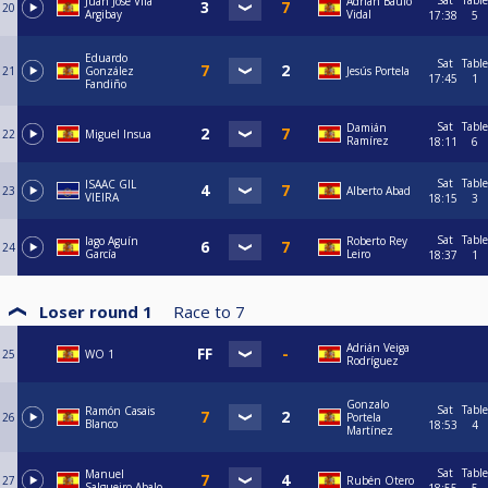
Sat
Table
Juan José Vila
Adrián Baúlo
20
Argibay
Vidal
17:38
5
Eduardo
Sat
Table
21
González
Jesús Portela
17:45
1
Fandiño
Sat
Table
Damián
22
Miguel Insua
Ramírez
18:11
6
Sat
Table
ISAAC GIL
23
Alberto Abad
VIEIRA
18:15
3
Sat
Table
Iago Aguín
Roberto Rey
24
García
Leiro
18:37
1
Loser round 1
Race to
7
Adrián Veiga
25
WO 1
Rodríguez
Gonzalo
Sat
Table
Ramón Casais
26
Portela
Blanco
18:53
4
Martínez
Sat
Table
Manuel
27
Rubén Otero
Salgueiro Abalo