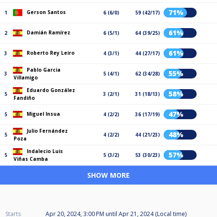
71%
Gerson Santos
1
6 (6/0)
59 (42/17)
61%
Damián Ramírez
2
6 (5/1)
64 (39/25)
61%
Roberto Rey Leiro
3
4 (3/1)
44 (27/17)
Pablo Garcia
55%
3
5 (4/1)
62 (34/28)
Villamigo
Eduardo González
58%
5
3 (2/1)
31 (18/13)
Fandiño
47%
Miguel Insua
5
4 (2/2)
36 (17/19)
Julio Fernández
48%
5
4 (2/2)
44 (21/23)
Poza
Indalecio Luis
57%
5
5 (3/2)
53 (30/23)
Viñas Camba
SHOW MORE
Starts
Apr 20, 2024, 3:00 PM
until
Apr 21, 2024 (Local time)