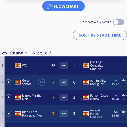
FLOWCHART
Show walkovers
Round 1
Race to
7
Jose Angel
1
WO 1
Gonzalez
Fandiño
Sat
Table
Gerson
Adrián Veiga
2
R2
Santos
Rodríguez
15:47
3
Sat
Table
Marcos Miniño
Ramón Casais
3
Meis
Blanco
16:20
4
Gonzalo
Sat
Table
Juan Carlos
4
Portela
Rodríguez Ares
14:56
1
Martínez