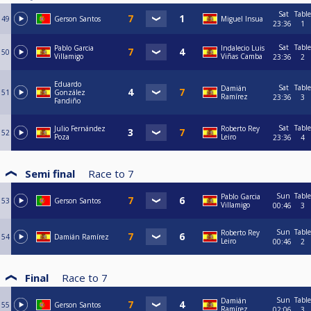
Sat
Table
49
Gerson Santos
Miguel Insua
23:36
1
Sat
Table
Pablo Garcia
Indalecio Luis
50
Villamigo
Viñas Camba
23:36
2
Eduardo
Sat
Table
Damián
51
González
Ramírez
23:36
3
Fandiño
Sat
Table
Julio Fernández
Roberto Rey
52
Poza
Leiro
23:36
4
Semi final
Race to
7
Sun
Table
Pablo Garcia
53
Gerson Santos
Villamigo
00:46
3
Sun
Table
Roberto Rey
54
Damián Ramírez
Leiro
00:46
2
Final
Race to
7
Sun
Table
Damián
55
Gerson Santos
Ramírez
02:06
3