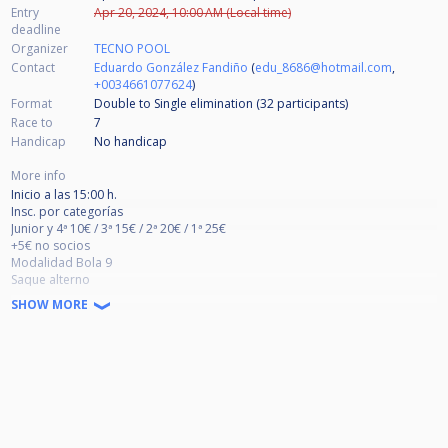
Entry
Apr 20, 2024, 10:00 AM (Local time)
deadline
Organizer
TECNO POOL
Contact
Eduardo González Fandiño
(
edu_8686@hotmail.com
,
+0034661077624
)
Format
Double to Single elimination (32
participants
)
Race to
7
Handicap
No handicap
More info
Inicio a las 15:00 h.
Insc. por categorías
Junior y 4ª 10€ / 3ª 15€ / 2ª 20€ / 1ª 25€
+5€ no socios
Modalidad Bola 9
Saque alterno
Enfrentamientos a 7 ganadas
SHOW MORE
Limitado a 32 jugadores