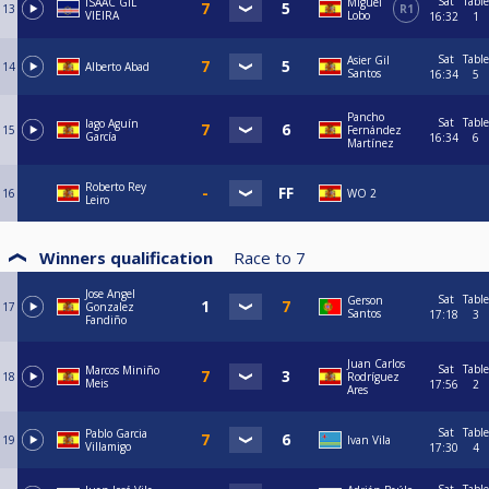
Sat
Table
ISAAC GIL
Miguel
13
R1
VIEIRA
Lobo
16:32
1
Sat
Table
Asier Gil
14
Alberto Abad
Santos
16:34
5
Pancho
Sat
Table
Iago Aguín
15
Fernández
García
16:34
6
Martínez
Roberto Rey
16
WO 2
Leiro
Winners qualification
Race to
7
Jose Angel
Sat
Table
Gerson
17
Gonzalez
Santos
17:18
3
Fandiño
Juan Carlos
Sat
Table
Marcos Miniño
18
Rodríguez
Meis
17:56
2
Ares
Sat
Table
Pablo Garcia
19
Ivan Vila
Villamigo
17:30
4