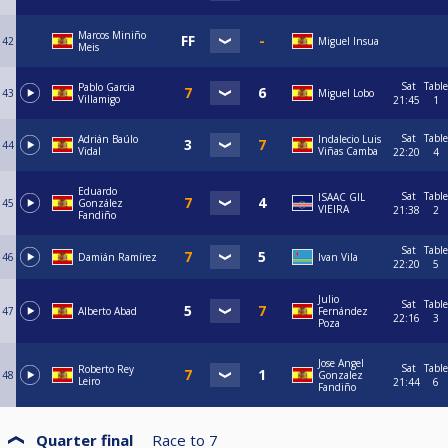
Marcos Miniño
42
Miguel Insua
Meis
Sat
Table
Pablo Garcia
43
Miguel Lobo
Villamigo
21:45
1
Sat
Table
Adrián Baúlo
Indalecio Luis
44
Vidal
Viñas Camba
22:20
4
Eduardo
Sat
Table
ISAAC GIL
45
González
VIEIRA
21:38
2
Fandiño
Sat
Table
46
Damián Ramírez
Ivan Vila
22:20
5
Julio
Sat
Table
47
Alberto Abad
Fernández
22:16
3
Poza
Jose Angel
Sat
Table
Roberto Rey
48
Gonzalez
Leiro
21:44
6
Fandiño
Quarter final
Race to
7