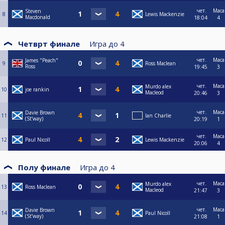
чет.
Маса
Steven
8
Lewis Mackenzie
Macdonald
18:04
4
Четврт финале
Игра до
4
чет.
Маса
James "Peach"
9
Ross Maclean
Ross
19:45
3
чет.
Маса
Murdo alex
10
joe rankin
Macleod
20:46
3
чет.
Маса
Davie Brown
11
Ian Charlie
(St’way)
20:19
1
чет.
Маса
12
Paul Nicoll
Lewis Mackenzie
20:06
4
Полу финале
Игра до
4
чет.
Маса
Murdo alex
13
Ross Maclean
Macleod
21:47
3
чет.
Маса
Davie Brown
14
Paul Nicoll
(St’way)
21:08
1