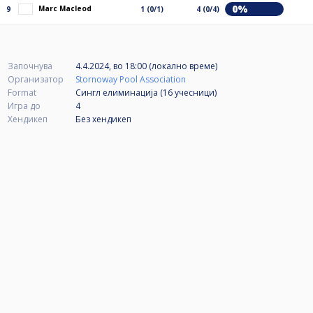
0%
Marc Macleod
9
1 (0/1)
4 (0/4)
Започнува
4.4.2024, во 18:00 (локално време)
Организатор
Stornoway Pool Association
Format
Сингл елиминација (16
учесници
)
Игра до
4
Хендикеп
Без хендикеп