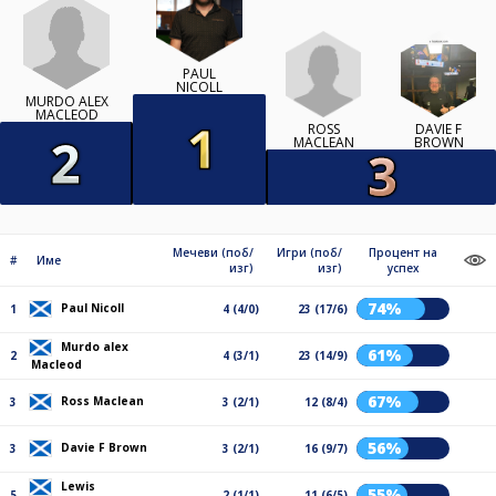
PAUL
NICOLL
MURDO ALEX
MACLEOD
ROSS
DAVIE F
MACLEAN
BROWN
Мечеви (поб/
Игри (поб/
Процент на
#
Име
изг)
изг)
успех
74%
Paul Nicoll
1
4 (4/0)
23 (17/6)
Murdo alex
61%
2
4 (3/1)
23 (14/9)
Macleod
67%
Ross Maclean
3
3 (2/1)
12 (8/4)
56%
Davie F Brown
3
3 (2/1)
16 (9/7)
Lewis
55%
5
2 (1/1)
11 (6/5)