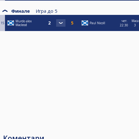
Финале
Игра до
5
чет.
Маса
Murdo alex
15
Paul Nicoll
Macleod
22:30
3
Коментари