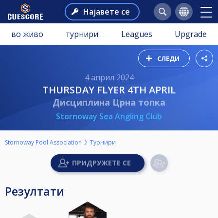
Најавете се
во живо
турнири
Leagues
Upgrade
СЛЕДИ
4 април 2024
THURSDAY FLYER 4TH APRIL
Дисциплина Црна топка
Stornoway Sea Angling Club
Stornoway Pool Association
Турнири
Резултати