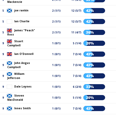
Mackenzie
42%
joe rankin
5
2 (1/1)
12 (5/7)
42%
Ian Charlie
5
2 (1/1)
12 (5/7)
James "Peach"
36%
5
2 (1/1)
11 (4/7)
Ross
Stuart
20%
9
1 (0/1)
5 (1/4)
Campbell
43%
Ian O'Donnell
9
1 (0/1)
7 (3/4)
John Angus
43%
9
1 (0/1)
7 (3/4)
Campbell
William
43%
9
1 (0/1)
7 (3/4)
Jefferson
33%
Dale Loynes
9
1 (0/1)
6 (2/4)
Steven
20%
9
1 (0/1)
5 (1/4)
MacDonald
43%
Innes Smith
9
1 (0/1)
7 (3/4)