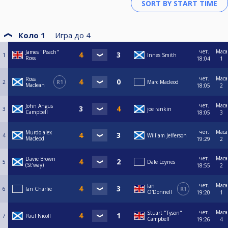
Коло 1
Игра до
4
чет.
Маса
James "Peach"
1
Innes Smith
Ross
18:04
1
чет.
Маса
Ross
2
R1
Marc Macleod
Maclean
18:05
2
чет.
Маса
John Angus
3
joe rankin
Campbell
18:05
3
чет.
Маса
Murdo alex
4
William Jefferson
Macleod
19:29
2
чет.
Маса
Davie Brown
5
Dale Loynes
(St’way)
18:55
2
чет.
Маса
Ian
6
Ian Charlie
R1
O'Donnell
19:20
1
чет.
Маса
Stuart "Tyson"
7
Paul Nicoll
Campbell
19:26
4