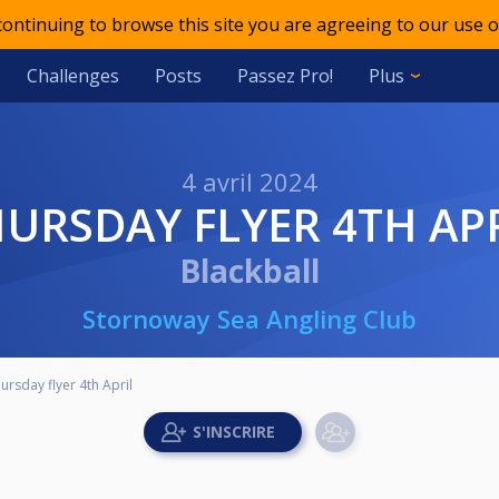
 continuing to browse this site you are agreeing to our use o
Challenges
Posts
Passez Pro!
Plus
4 avril 2024
HURSDAY FLYER 4TH AP
Blackball
Stornoway Sea Angling Club
ursday flyer 4th April