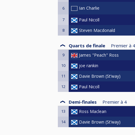
Ian Charlie
6
7
Paul Nicoll
8
Steven Macdonald
Quarts de finale
Premier à
9
James "Peach" Ross
10
joe rankin
11
Davie Brown (St’way)
12
Paul Nicoll
Demi-finales
Premier à
4
13
Ross Maclean
14
Davie Brown (St’way)