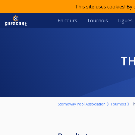
This site uses cookies! By
En cours
Tournois
Ligues
T
Stornoway Pool Association
Tournois
Th