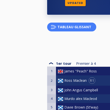
UPDATED
TABLEAU GLISSANT
1er tour
Premier à
4
1
James "Peach" Ross
R1
Ross Maclean
2
3
John Angus Campbell
4
Murdo alex Macleod
5
Davie Brown (St’way)