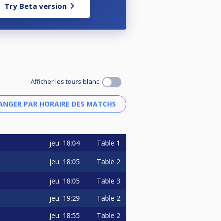
Try Beta version
Afficher les tours blanc
jeu.
18:04
Table 1
jeu.
18:05
Table 2
jeu.
18:05
Table 3
jeu.
19:29
Table 2
jeu.
18:55
Table 2