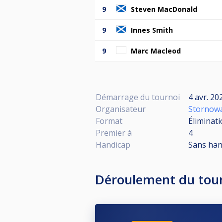
9
Steven MacDonald
9
Innes Smith
9
Marc Macleod
Démarrage du tournoi
4 avr. 20
Organisateur
Stornowa
Format
Éliminati
Premier à
4
Handicap
Sans han
Déroulement du tou