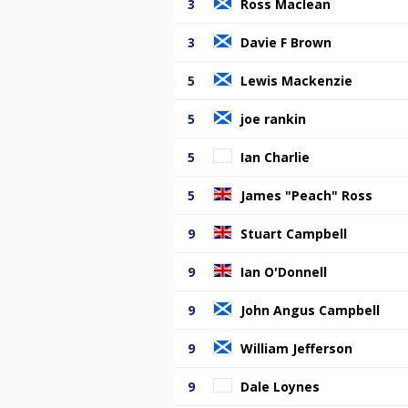
3
Ross Maclean
3
Davie F Brown
5
Lewis Mackenzie
5
joe rankin
5
Ian Charlie
5
James "Peach" Ross
9
Stuart Campbell
9
Ian O'Donnell
9
John Angus Campbell
9
William Jefferson
9
Dale Loynes