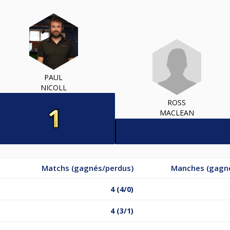
PAUL
NICOLL
ROSS
MACLEAN
Matchs (gagnés/perdus)
Manches (gagn
4 (4/0)
4 (3/1)