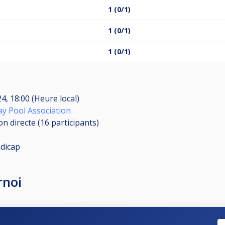
1 (0/1)
1 (0/1)
1 (0/1)
24, 18:00 (Heure local)
y Pool Association
on directe (16
participants
)
dicap
rnoi