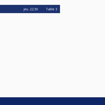
jeu.
22:30
Table 3