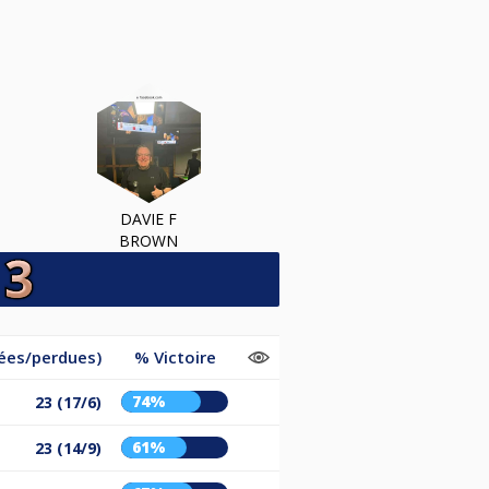
DAVIE F
BROWN
ées/perdues)
% Victoire
74%
23 (17/6)
61%
23 (14/9)