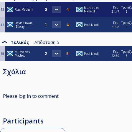
Πέμ
Τραπέζι
Murdo alex
13
Ross Maclean
Macleod
21:47
3
Πέμ
Τραπέζι
Davie Brown
14
Paul Nicoll
(St’way)
21:08
1
Τελικός
Απόσταση
5
Πέμ
Τραπέζι
Murdo alex
15
Paul Nicoll
Macleod
22:30
3
Σχόλια
Please log in to comment
Participants