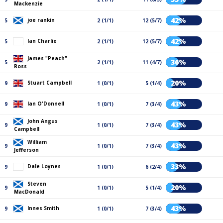
Mackenzie
42%
joe rankin
5
2 (1/1)
12 (5/7)
42%
Ian Charlie
5
2 (1/1)
12 (5/7)
James "Peach"
36%
5
2 (1/1)
11 (4/7)
Ross
20%
Stuart Campbell
9
1 (0/1)
5 (1/4)
43%
Ian O'Donnell
9
1 (0/1)
7 (3/4)
John Angus
43%
9
1 (0/1)
7 (3/4)
Campbell
William
43%
9
1 (0/1)
7 (3/4)
Jefferson
33%
Dale Loynes
9
1 (0/1)
6 (2/4)
Steven
20%
9
1 (0/1)
5 (1/4)
MacDonald
43%
Innes Smith
9
1 (0/1)
7 (3/4)