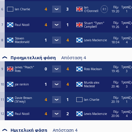
Πέμ
Τραπέζι
Ian
6
Ian Charlie
R1
O'Donnell
19:20
1
Πέμ
Τραπέζι
Stuart "Tyson"
7
Paul Nicoll
Campbell
19:26
4
Πέμ
Τραπέζι
Steven
8
Lewis Mackenzie
Macdonald
18:04
4
Προημιτελική φάση
Απόσταση
4
Πέμ
Τραπέζι
James "Peach"
9
Ross Maclean
Ross
19:45
3
Πέμ
Τραπέζι
Murdo alex
10
joe rankin
Macleod
20:46
3
Πέμ
Τραπέζι
Davie Brown
11
Ian Charlie
(St’way)
20:19
1
Πέμ
Τραπέζι
12
Paul Nicoll
Lewis Mackenzie
20:06
4
Ημιτελική φάση
Απόσταση
4