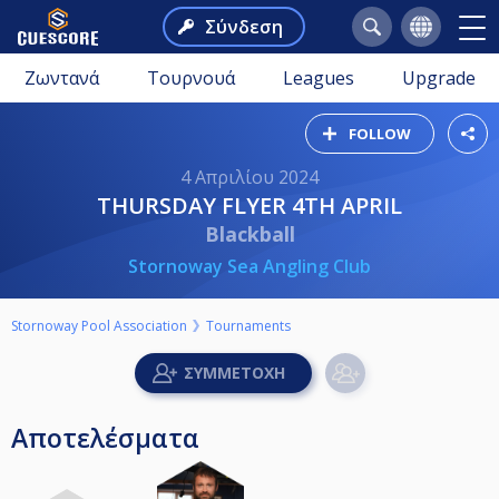
Σύνδεση
Ζωντανά
Τουρνουά
Leagues
Upgrade
FOLLOW
4 Απριλίου 2024
THURSDAY FLYER 4TH APRIL
Blackball
Stornoway Sea Angling Club
Stornoway Pool Association
Tournaments
Αποτελέσματα