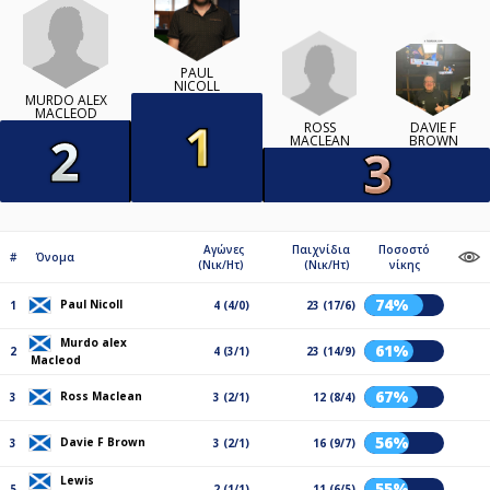
PAUL
NICOLL
MURDO ALEX
MACLEOD
ROSS
DAVIE F
MACLEAN
BROWN
Αγώνες
Παιχνίδια
Ποσοστό
#
Όνομα
(Νικ/Ητ)
(Νικ/Ητ)
νίκης
74%
Paul Nicoll
1
4 (4/0)
23 (17/6)
Murdo alex
61%
2
4 (3/1)
23 (14/9)
Macleod
67%
Ross Maclean
3
3 (2/1)
12 (8/4)
56%
Davie F Brown
3
3 (2/1)
16 (9/7)
Lewis
55%
5
2 (1/1)
11 (6/5)