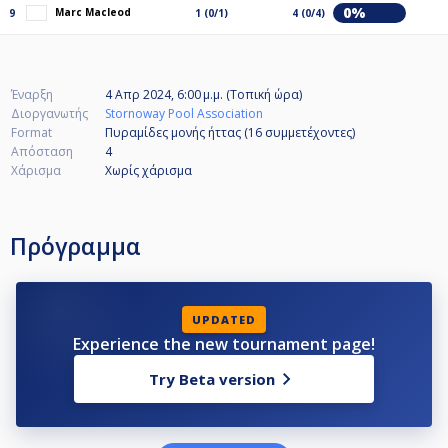
0%
Marc Macleod
9
1 (0/1)
4 (0/4)
Έναρξη
4 Απρ 2024, 6:00 μ.μ. (Τοπική ώρα)
Διοργανωτής
Stornoway Pool Association
Format
Πυραμίδες μονής ήττας (16
συμμετέχοντες
)
Απόσταση
4
Χάρισμα
Χωρίς χάρισμα
Πρόγραμμα
UPDATED
Experience the new tournament page!
Try Beta version