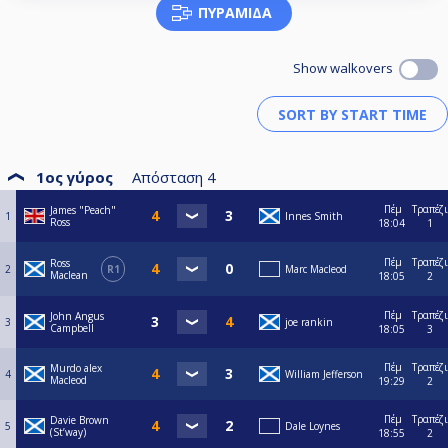
ΠΥΡΑΜΊΔΑ
Show walkovers
1ος γύρος
Απόσταση
4
Πέμ
Τραπέζι
James "Peach"
1
Innes Smith
Ross
18:04
1
Πέμ
Τραπέζι
Ross
2
R1
Marc Macleod
Maclean
18:05
2
Πέμ
Τραπέζι
John Angus
3
joe rankin
Campbell
18:05
3
Πέμ
Τραπέζι
Murdo alex
4
William Jefferson
Macleod
19:29
2
Πέμ
Τραπέζι
Davie Brown
5
Dale Loynes
(St’way)
18:55
2