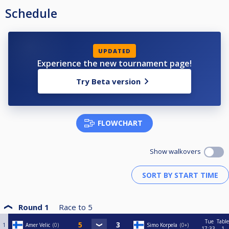
Schedule
UPDATED
Experience the new tournament page!
Try Beta version
FLOWCHART
Show walkovers
Round 1
Race to
5
Tue
Table
1
Amer Velic
0
Simo Korpela
0+
17:33
1