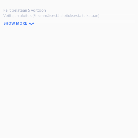
Pelit pelataan 5 voittoon
Voittajan aloitus (Ensimmäisestä aloituksesta teikataan)
Erä tasoitukset 0-3
SHOW MORE
Kitchen sääntö ei käytössä.
MAX 32 pelaajaa.
Osallistumismaksu 10€ (mielellään tasaraha)
Ilmoittautuminen loppuu 17:20
Pelit alkaa 17:30
5 minuutin myöhästymisestä 1 erän luovutus ja seuraava erä 10 minuutin
kohdalla jne… Sääntö on voimassa, vaikka pelaaja ilmoittaa
myöhästyvänsä.
The clubin osoite on Rauhankatu 22, 2krs
Ethän tule pelaamaan jos joudut lähtemään kesken pois.