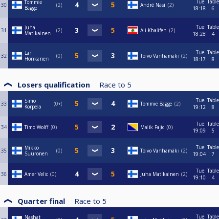
Tue
Table
Tommie
30
2
André Näsi
2
Bagge
18:18
6
Tue
Table
Juha
31
2
Ali Khalifeh
2
Matikainen
18:28
4
Tue
Table
Lari
32
0
Toivo Vanhamäki
2
Honkanen
18:17
8
Losers qualification
Race to
5
Tue
Table
Simo
33
0+
Tommie Bagge
2
Korpela
19:12
8
Tue
Table
34
Timo Wolff
0
Malik Fajic
0
19:09
5
Tue
Table
Mikko
35
0
Toivo Vanhamäki
2
Suuronen
19:04
7
Tue
Table
36
Amer Velic
0
Juha Matikainen
2
19:10
4
Quarter final
Race to
5
Tue
Table
Nashat