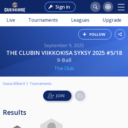
Sign in
Live
Tournaments
Leagues
Upgrade
FOLLOW
September 9, 2025
THE CLUBIN VIIKKOKISA SYKSY 2025 #5/18
9-Ball
The Club
Vaasa Billiard
Tournaments
Results