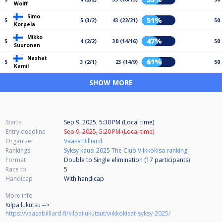
Wolff
Simo
51%
5
5 (3/2)
43 (22/21)
50
Korpela
Mikko
47%
5
4 (2/2)
30 (14/16)
50
Suuronen
Nashat
61%
5
3 (2/1)
23 (14/9)
50
Kamil
SHOW MORE
Starts
Sep 9, 2025, 5:30 PM (Local time)
Entry deadline
Sep 9, 2025, 5:20 PM (Local time)
Organizer
Vaasa Billiard
Rankings
Syksy kausi 2025 The Club Viikkokisa ranking
Format
Double to Single elimination (17
participants
)
Race to
5
Handicap
With handicap
More info
Kilpailukutsu -->
https://vaasabilliard.fi/kilpailukutsut/viikkokisat-syksy-2025/