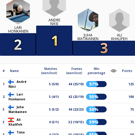
ANDRÉ
NÄSI
LARI
HONKANEN
ALI
JUHA
KHALIFEH
MATIKAINEN
Matches
Frames
Win
#
Name
Points
(won/lost)
(won/lost)
percentage
André
57%
1
5 (5/0)
44 (25/19)
125
Näsi
Lari
55%
2
5 (4/1)
42 (23/19)
100
Honkanen
Juha
50%
3
5 (3/2)
44 (22/22)
75
Matikainen
Ali
59%
3
4 (3/1)
32 (19/13)
75
Khalifeh
Timo
55%
5
4 (2/2)
33 (18/15)
50