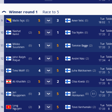
Winner round 1
Race to
5
Tue
Table
9
Malik Fajic
0
Amer Velic
0
18:02
1
Tue
Table
Nashat
10
2
Tiia Nylén
0
Kamil
17:33
2
Tue
Table
Mikko
11
0
Tommie Bagge
2
Suuronen
17:33
3
Tue
Table
John Ralph
12
0
André Näsi
2
Roque
17:34
4
Tue
Table
13
Timo Wolff
0
Juha Matikainen
2
17:33
5
Tue
Table
14
Ali Khalifeh
2
Otso Kivelä
0
17:33
6
Tue
Table
Jari
Lari
15
0
0
R1
Kauppinen
Honkanen
17:33
7
Tue
Table
Long
16
2
Toivo Vanhamäki
2
Nguyen
17:33
8