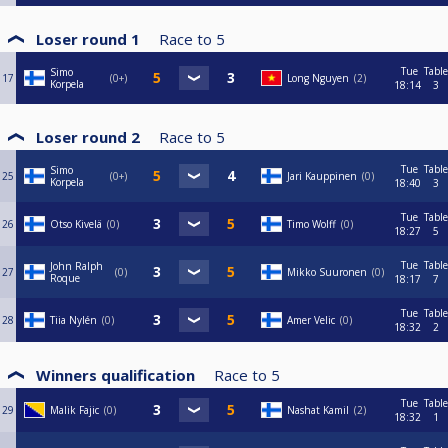
Loser round 1
Race to
5
Tue
Table
Simo
17
0+
Long Nguyen
2
Korpela
18:14
3
Loser round 2
Race to
5
Tue
Table
Simo
25
0+
Jari Kauppinen
0
Korpela
18:40
3
Tue
Table
26
Otso Kivelä
0
Timo Wolff
0
18:27
5
Tue
Table
John Ralph
27
0
Mikko Suuronen
0
Roque
18:17
7
Tue
Table
28
Tiia Nylén
0
Amer Velic
0
18:32
2
Winners qualification
Race to
5
Tue
Table
29
Malik Fajic
0
Nashat Kamil
2
18:32
1