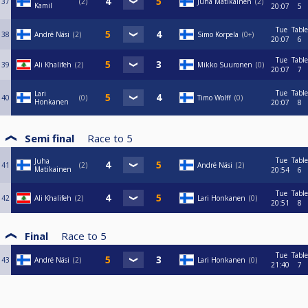
37
2
Juha Matikainen
2
Kamil
20:07
5
Tue
Table
38
André Näsi
2
Simo Korpela
0+
20:07
6
Tue
Table
39
Ali Khalifeh
2
Mikko Suuronen
0
20:07
7
Tue
Table
Lari
40
0
Timo Wolff
0
Honkanen
20:07
8
Semi final
Race to
5
Tue
Table
Juha
41
2
André Näsi
2
Matikainen
20:54
6
Tue
Table
42
Ali Khalifeh
2
Lari Honkanen
0
20:51
8
Final
Race to
5
Tue
Table
43
André Näsi
2
Lari Honkanen
0
21:40
7