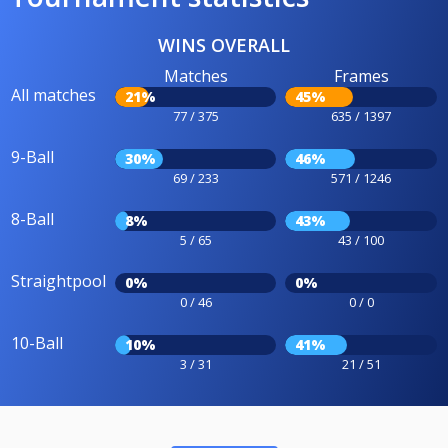
WINS OVERALL
Matches
Frames
All matches
21%
45%
77 / 375
635 / 1397
9-Ball
30%
46%
69 / 233
571 / 1246
8-Ball
8%
43%
5 / 65
43 / 100
Straightpool
0%
0%
0 / 46
0 / 0
10-Ball
10%
41%
3 / 31
21 / 51