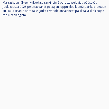
Marraskuun jälkeen viikkokisa rankingin 6 parasta pelaajaa pääsevät
joulukuussa 2025 pelattavaan 8-pelaajan loppukilpailuun(2 paikkaa jaetaan
kuukausikisan 2 parhaalle, jotka eivät ole ansainneet paikkaa viikkokisojen
top 6 rankingista.