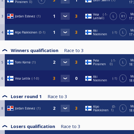
2
L
Lauri Saarni
1
Piirainen
0
17:
M
Vesa
-1-
3
Jordan Estevez
1
L
R1
Laitila
0
17:
M
Aki
4
Alpo Pääkkönen
0-1
-1
L
Nieminen
17:
Winners qualification
Race to
3
M
Pete
-1-
5
Tomi Kärnä
1
L
Piirainen
0
18:
M
Aki
6
Vesa Laitila
-1-0
-1
L
Nieminen
18:
Loser round 1
Race to
3
M
Alpo
0-
8
Jordan Estevez
1
L
Pääkkönen
1
18:
Losers qualification
Race to
3