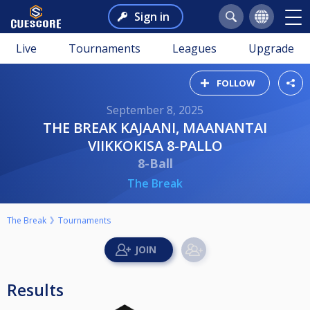
Sign in
Live
Tournaments
Leagues
Upgrade
FOLLOW
September 8, 2025
THE BREAK KAJAANI, MAANANTAI
VIIKKOKISA 8-PALLO
8-Ball
The Break
The Break
Tournaments
Results