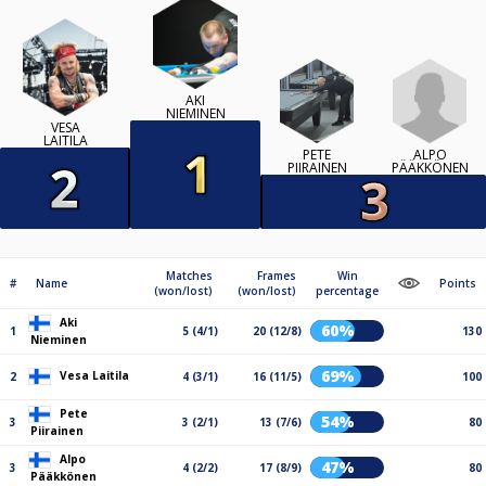
AKI
NIEMINEN
VESA
LAITILA
ALPO
PETE
PÄÄKKÖNEN
PIIRAINEN
Matches
Frames
Win
#
Name
Points
(won/lost)
(won/lost)
percentage
Aki
60%
1
5 (4/1)
20 (12/8)
130
Nieminen
69%
Vesa Laitila
2
4 (3/1)
16 (11/5)
100
Pete
54%
3
3 (2/1)
13 (7/6)
80
Piirainen
Alpo
47%
3
4 (2/2)
17 (8/9)
80
Pääkkönen