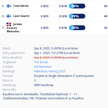
33%
Tomi Kärnä
5
2 (0/2)
9 (3/6)
60
25%
Lauri Saarni
5
2 (0/2)
8 (2/6)
60
Jordan
33%
7
2 (0/2)
9 (3/6)
50
Estevez
Melendez
Starts
Sep 8, 2025, 5:30 PM (Local time)
Entry open from
Sep 1, 2025, 10:12 PM (Local time)
Entry deadline
Sep 8, 2025, 5:28 PM (Local time)
Organizer
The Break
Contact
Aki Nieminen
Rankings
Viikkokisa ranking 2025
Format
Double to Single elimination (7
participants
)
Race to
3
Handicap
With handicap
More info
8-palloa vuoro aloituksilla. Tasoitukset käytössä -1 - +1.
Osallistumismaksu 15€. Pelataan vuoroviikoin 8- ja 9-palloa.