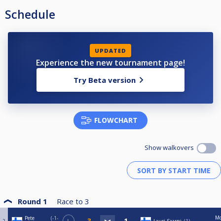
Schedule
UPDATED
Experience the new tournament page!
Try Beta version
FLOWCHART
Show walkovers
Round 1
Race to
3
M
Pete
-1-