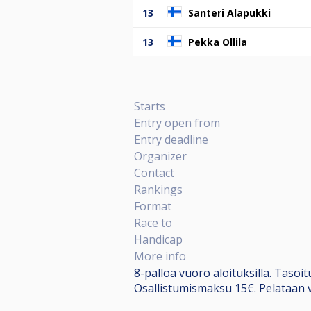
13
Santeri Alapukki
13
Pekka Ollila
Starts
Entry open from
Entry deadline
Organizer
Contact
Rankings
Format
Race to
Handicap
More info
8-palloa vuoro aloituksilla. Tasoit
Osallistumismaksu 15€. Pelataan vu