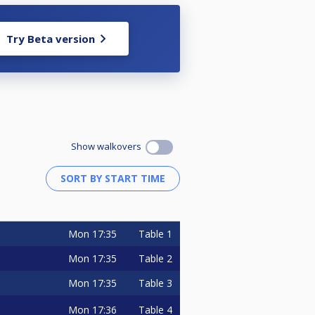
Try Beta version
Show walkovers
Mon
17:35
Table 1
Mon
17:35
Table 2
Mon
17:35
Table 3
Mon
17:36
Table 4