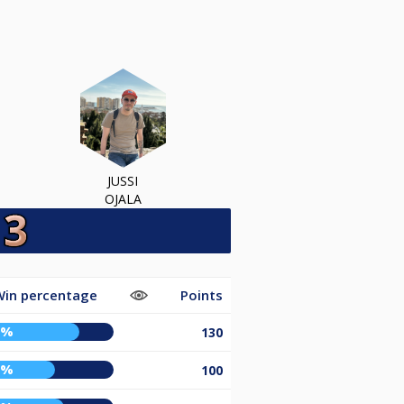
JUSSI
OJALA
Win percentage
Points
5%
130
7%
100