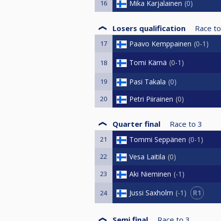
16
Mika Karjalainen
0
Losers qualification
Race to
17
Paavo Kemppainen
0-1
Tomi Kärnä
0-1
18
19
Pasi Takala
0
20
Petri Piirainen
0
Quarter final
Race to
3
21
Tommi Seppänen
0-1
22
Vesa Laitila
0
23
Aki Nieminen
-1
R1
Jussi Saxholm
-1
24
Semi final
Race to
3