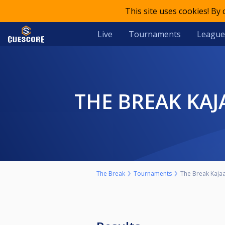
This site uses cookies! By
Live
Tournaments
League
THE BREAK KA
The Break
Tournaments
The Break Kajaa