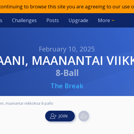
 continuing to browse this site you are agreeing to our use o
s
Challenges
Posts
Upgrade
More
February 10, 2025
JAANI, MAANANTAI VIIK
8-Ball
The Break
ni, maanantai viikkokisa 8-pallo