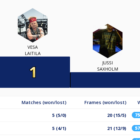
VESA
LAITILA
JUSSI
SAXHOLM
Matches (won/lost)
Frames (won/lost)
7
5 (5/0)
20 (15/5)
5
5 (4/1)
21 (12/9)