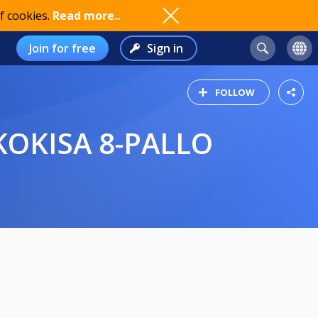
f cookies.
Read more..
Join for free
Sign in
FOLLOW
KOKISA 8-PALLO