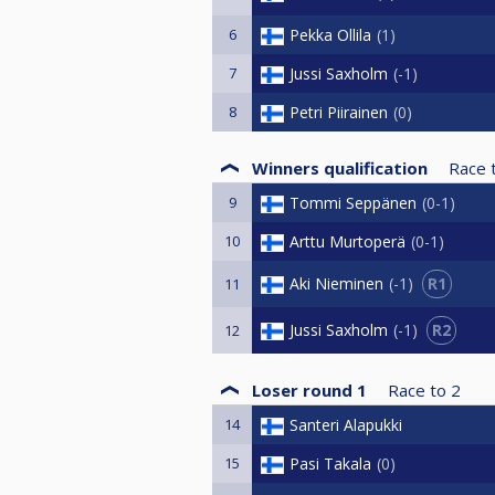
6
Pekka Ollila
1
7
Jussi Saxholm
-1
8
Petri Piirainen
0
Winners qualification
Race 
9
Tommi Seppänen
0-1
10
Arttu Murtoperä
0-1
R1
Aki Nieminen
-1
11
R2
Jussi Saxholm
-1
12
Loser round 1
Race to
2
14
Santeri Alapukki
15
Pasi Takala
0