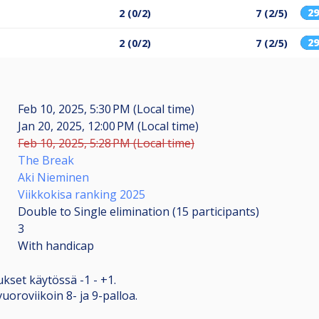
2
2 (0/2)
7 (2/5)
2
2 (0/2)
7 (2/5)
Feb 10, 2025, 5:30 PM (Local time)
Jan 20, 2025, 12:00 PM (Local time)
Feb 10, 2025, 5:28 PM (Local time)
The Break
Aki Nieminen
Viikkokisa ranking 2025
Double to Single elimination (15
participants
)
3
With handicap
ukset käytössä -1 - +1.
oroviikoin 8- ja 9-palloa.