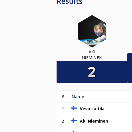
Results
AKI
NIEMINEN
#
Name
1
Vesa Laitila
2
Aki Nieminen