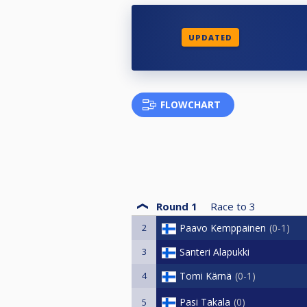
UPDATED
FLOWCHART
Round 1
Race to
3
2
Paavo Kemppainen
0-1
3
Santeri Alapukki
4
Tomi Kärnä
0-1
Pasi Takala
0
5