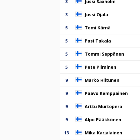
3
Jussi Saxholm
3
Jussi Ojala
5
Tomi Kärnä
5
Pasi Takala
5
Tommi Seppänen
5
Pete Piirainen
9
Marko Hiltunen
9
Paavo Kemppainen
9
Arttu Murtoperä
9
Alpo Pääkkönen
13
Mika Karjalainen