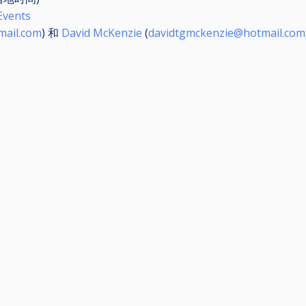
Events
mail.com
) 和
David McKenzie
(
davidtgmckenzie@hotmail.com