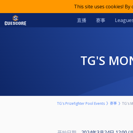
This site uses cookies! By
直播
赛事
League
TG'S MO
赛事
TG's Prizefighter Pool Events
TG's M
开始日期
2024年3月24日 12:00 