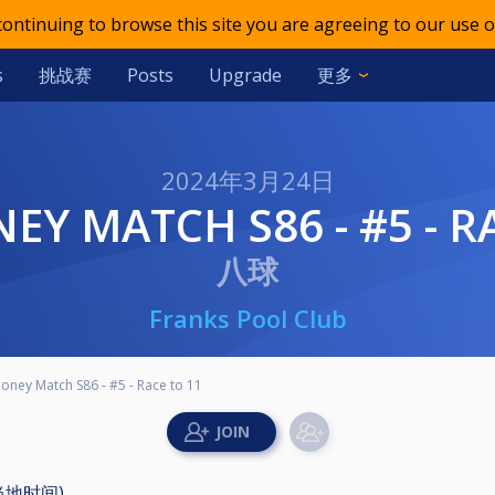
 continuing to browse this site you are agreeing to our use o
挑战赛
更多
s
Posts
Upgrade
2024年3月24日
NEY MATCH S86 - #5 - R
八球
Franks Pool Club
oney Match S86 - #5 - Race to 11
(当地时间)