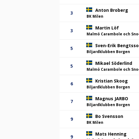
Anton Broberg
3
BK Milen
Martin Löf
3
Malmö Carambole och Sno
Sven-Erik Bengtss
5
Biljardklubben Borgen
Mikael Söderlind
5
Malmö Carambole och Sno
Kristian Skoog
6
Biljardklubben Borgen
Magnus JARBO
7
Biljardklubben Borgen
Bo Svensson
9
BK Milen
Mats Henning
9