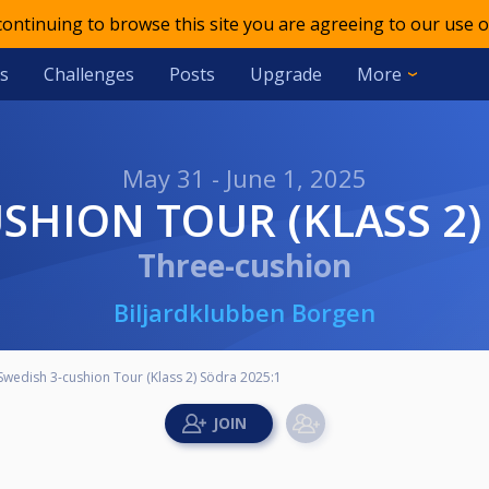
 continuing to browse this site you are agreeing to our use o
s
Challenges
Posts
Upgrade
More
May 31 - June 1, 2025
USHION TOUR (KLASS 2)
Three-cushion
Biljardklubben Borgen
Swedish 3-cushion Tour (Klass 2) Södra 2025:1