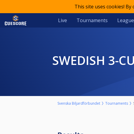
This site uses cookies! By
Live
Tournaments
League
SWEDISH 3-C
Svenska Biljardförbundet
Tournaments