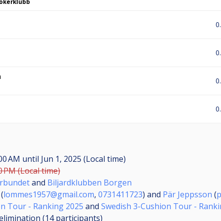
okerklubb
0
0
n
0
0
:00 AM
until
Jun 1, 2025 (Local time)
0 PM (Local time)
örbundet
and
Biljardklubben Borgen
(
lommes1957@gmail.com
,
0731411723
) and
Pär Jeppsson
(
p
n Tour - Ranking 2025
and
Swedish 3-Cushion Tour - Rank
elimination (14
participants
)