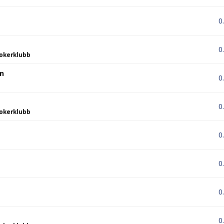
0
0
okerklubb
on
0
0
okerklubb
0
0
0
0