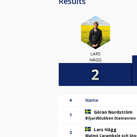
Results
LARS
HÄGG
#
Name
Göran Nordström
1
Biljardklubben Diamanten
Lars Hägg
2
Malmö Carambole och Sno