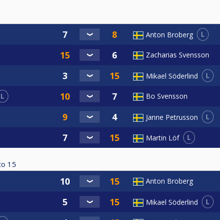
L
Anton Broberg
Zacharias Svensson
L
Mikael Söderlind
L
Bo Svensson
L
Janne Petrusson
L
Martin Löf
to
15
Anton Broberg
L
Mikael Söderlind