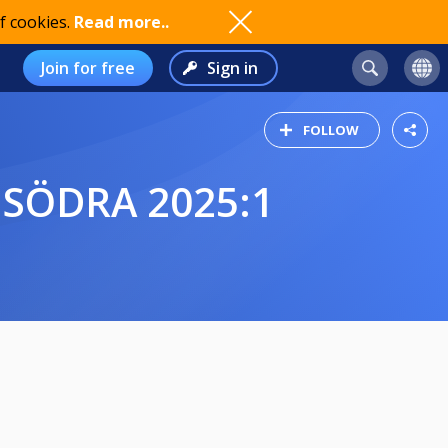
f cookies.
Read more..
Join for free
Sign in
FOLLOW
 SÖDRA 2025:1