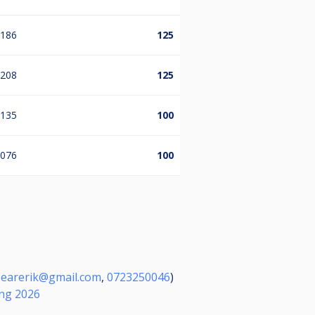
.186
125
.208
125
.135
100
.076
100
earerik@gmail.com
,
0723250046
)
ing 2026