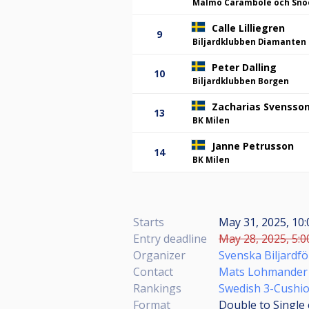
Malmö Carambole och Sno
Calle Lilliegren
9
Biljardklubben Diamanten
Peter Dalling
10
Biljardklubben Borgen
Zacharias Svensso
13
BK Milen
Janne Petrusson
14
BK Milen
Starts
May 31, 2025, 10
Entry deadline
May 28, 2025, 5:0
Organizer
Svenska Biljardf
Contact
Mats Lohmander
Rankings
Swedish 3-Cushio
Format
Double to Single 