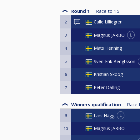
Round 1
Race to
15
Calle Lilliegren
2
L
Magnus JARBO
3
Mats Henning
4
Sven-Erik Bengtsson
5
Kristian Skoog
6
Peter Dalling
7
Winners qualification
Race 
L
Lars Hägg
9
Magnus JARBO
10