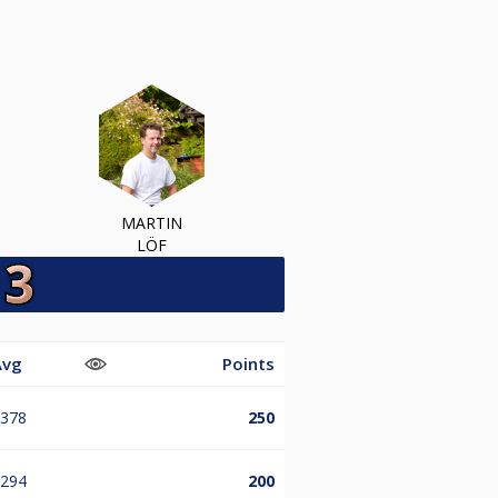
MARTIN
LÖF
Avg
Points
.378
250
.294
200