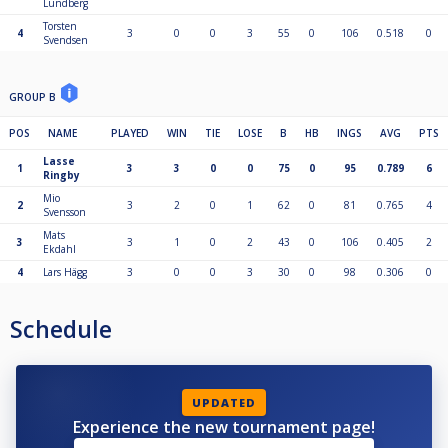
Lundberg
Torsten
4
3
0
0
3
55
0
106
0.518
0
Svendsen
GROUP B
POS
NAME
PLAYED
WIN
TIE
LOSE
B
HB
INGS
AVG
PTS
Lasse
1
3
3
0
0
75
0
95
0.789
6
Ringby
Mio
2
3
2
0
1
62
0
81
0.765
4
Svensson
Mats
3
3
1
0
2
43
0
106
0.405
2
Ekdahl
4
Lars Hägg
3
0
0
3
30
0
98
0.306
0
Schedule
UPDATED
Experience the new tournament page!