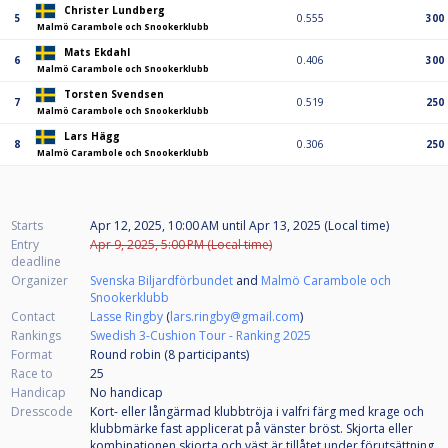
Christer Lundberg
5
0.555
300
Malmö Carambole och Snookerklubb
Mats Ekdahl
6
0.406
300
Malmö Carambole och Snookerklubb
Torsten Svendsen
7
0.519
250
Malmö Carambole och Snookerklubb
Lars Hägg
8
0.306
250
Malmö Carambole och Snookerklubb
Starts
Apr 12, 2025, 10:00 AM
until
Apr 13, 2025 (Local time)
Entry
Apr 9, 2025, 5:00 PM (Local time)
deadline
Organizer
Svenska Biljardförbundet
and
Malmö Carambole och
Snookerklubb
Contact
Lasse Ringby
(
lars.ringby@gmail.com
)
Rankings
Swedish 3-Cushion Tour - Ranking 2025
Format
Round robin (8
participants
)
Race to
25
Handicap
No handicap
Dresscode
Kort- eller långärmad klubbtröja i valfri färg med krage och
klubbmärke fast applicerat på vänster bröst. Skjorta eller
kombinationen skjorta och väst är tillåtet under förutsättning