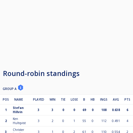
Round-robin standings
GROUP A
POS
NAME
PLAYED
WIN
TIE
LOSE
B
HB
INGS
AVG
PTS
Stefan
1
3
3
0
0
69
0
108
0.638
6
Hillvin
Ken
2
3
2
0
1
55
0
112
0.491
4
Hultqvist
Christer
3
3
1
0
2
61
0
110
0.554
2