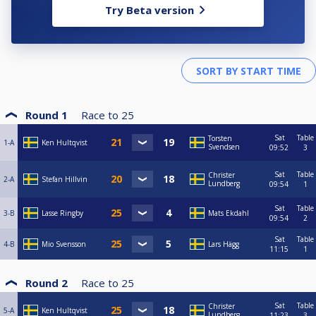
Try Beta version
Round 1
Race to
25
Sat
Table
Torsten
1-A
Ken Hultqvist
Svendsen
09:52
3
Sat
Table
Christer
2-A
Stefan Hillvin
Lundberg
09:54
1
Sat
Table
3-B
Lasse Ringby
Mats Ekdahl
09:54
2
Sat
Table
4-B
Mio Svensson
Lars Hägg
11:15
1
Round 2
Race to
25
Sat
Table
Christer
5-A
Ken Hultqvist
Lundberg
11:23
3