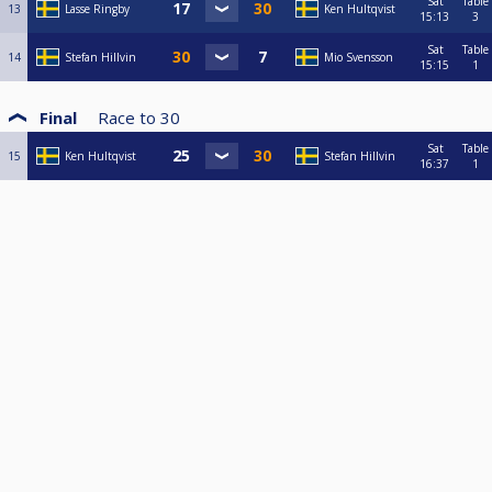
Sat
Table
13
Lasse Ringby
Ken Hultqvist
15:13
3
Sat
Table
14
Stefan Hillvin
Mio Svensson
15:15
1
Final
Race to
30
Sat
Table
15
Ken Hultqvist
Stefan Hillvin
16:37
1