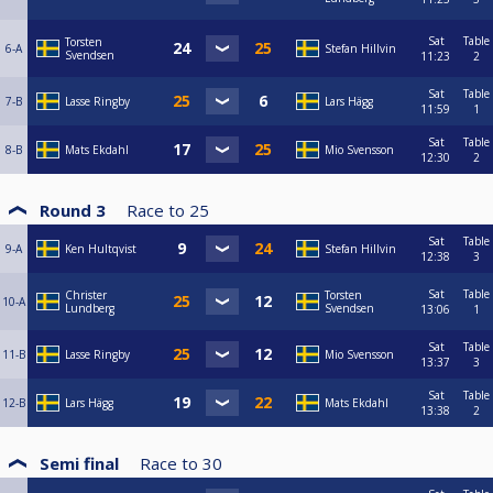
Sat
Table
Torsten
6-A
Stefan Hillvin
Svendsen
11:23
2
Sat
Table
7-B
Lasse Ringby
Lars Hägg
11:59
1
Sat
Table
8-B
Mats Ekdahl
Mio Svensson
12:30
2
Round 3
Race to
25
Sat
Table
9-A
Ken Hultqvist
Stefan Hillvin
12:38
3
Sat
Table
Christer
Torsten
10-A
Lundberg
Svendsen
13:06
1
Sat
Table
11-B
Lasse Ringby
Mio Svensson
13:37
3
Sat
Table
12-B
Lars Hägg
Mats Ekdahl
13:38
2
Semi final
Race to
30