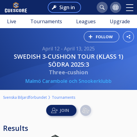
Sign in
Live
Tournaments
Leagues
Upgrade
FOLLOW
April 12 - April 13, 2025
SWEDISH 3-CUSHION TOUR (KLASS 1)
SÖDRA 2025:3
Three-cushion
Malmö Carambole och Snookerklubb
Svenska Biljardförbundet
Tournaments
Results