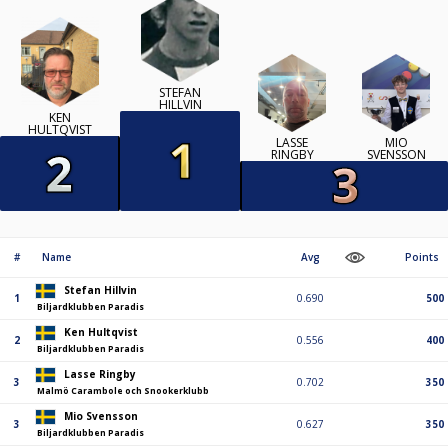
STEFAN
HILLVIN
KEN
HULTQVIST
LASSE
MIO
RINGBY
SVENSSON
#
Name
Avg
Points
Stefan Hillvin
1
0.690
500
Biljardklubben Paradis
Ken Hultqvist
2
0.556
400
Biljardklubben Paradis
Lasse Ringby
3
0.702
350
Malmö Carambole och Snookerklubb
Mio Svensson
3
0.627
350
Biljardklubben Paradis