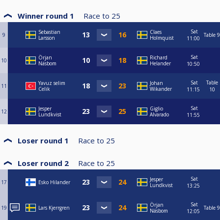
Winner round 1
Race to
25
Sat
Sebastian
Claes
9
Table 9
Larsson
Holmquist
11:00
Sat
Örjan
Richard
10
Näsbom
Helander
10:50
Sat
Table
Yavuz selim
Johan
11
Celik
Wikander
11:15
10
Sat
Jesper
Giglio
12
Lundkvist
Alvarado
11:55
Loser round 1
Race to
25
Loser round 2
Race to
25
Sat
Jesper
17
Esko Hilander
Lundkvist
13:25
Sat
Örjan
19
Lars Kjerrgren
Table 9
Näsbom
12:05