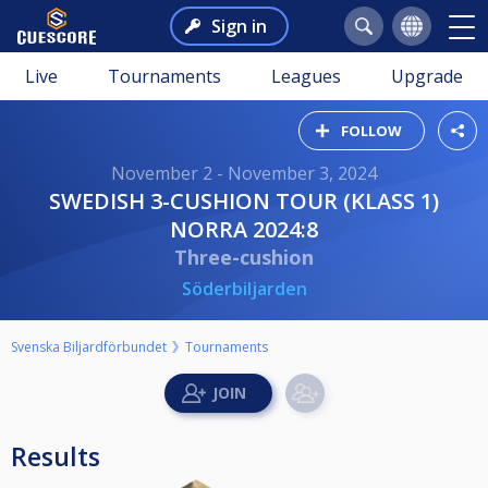
Sign in
Live
Tournaments
Leagues
Upgrade
FOLLOW
November 2 - November 3, 2024
SWEDISH 3-CUSHION TOUR (KLASS 1)
NORRA 2024:8
Three-cushion
Söderbiljarden
Svenska Biljardförbundet
Tournaments
Results