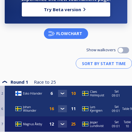
Try Beta version
FLOWCHART
Show walkovers
Round 1
Race to
25
Sat
Claes
2
Esko Hilander
Holmquist
09:01
Sat
Johan
Lars
6
Table 9
Wikander
Kjerrgren
09:01
Sat
Table
Jesper
7
Magnus Åleby
Lundkvist
09:01
10