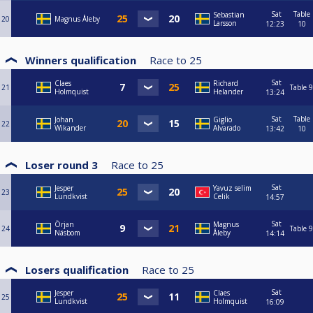
Sat
Table
Sebastian
20
Magnus Åleby
Larsson
12:23
10
Winners qualification
Race to
25
Sat
Claes
Richard
21
Table 9
Holmquist
Helander
13:24
Sat
Table
Johan
Giglio
22
Wikander
Alvarado
13:42
10
Loser round 3
Race to
25
Sat
Jesper
Yavuz selim
23
Lundkvist
Celik
14:57
Sat
Örjan
Magnus
24
Table 9
Näsbom
Åleby
14:14
Losers qualification
Race to
25
Sat
Jesper
Claes
25
Lundkvist
Holmquist
16:09