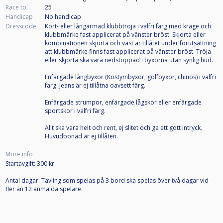
Race to
25
Handicap
No handicap
Dresscode
Kort- eller långärmad klubbtröja i valfri färg med krage och
klubbmärke fast applicerat på vänster bröst. Skjorta eller
kombinationen skjorta och väst är tillåtet under förutsättning
att klubbmärke finns fast applicerat på vänster bröst. Tröja
eller skjorta ska vara nedstoppad i byxorna utan synlig hud.
Enfärgade långbyxor (Kostymbyxor, golfbyxor, chinos) i valfri
färg. Jeans är ej tillåtna oavsett färg.
Enfärgade strumpor, enfärgade lågskor eller enfärgade
sportskor i valfri färg.
Allt ska vara helt och rent, ej slitet och ge ett gott intryck.
Huvudbonad är ej tillåten.
More info
Startavgift: 300 kr
Antal dagar: Tävling som spelas på 3 bord ska spelas över två dagar vid
fler än 12 anmälda spelare.