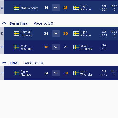
Sat
Table
Giglio
26
Magnus Åleby
Alvarado
15:24
10
Semi final
Race to
30
Sat
Table
Richard
Giglio
27
Helander
Alvarado
16:51
10
Sat
Johan
Jesper
28
Wikander
Lundkvist
17:20
Final
Race to
30
Sat
Table
Giglio
Johan
29
Alvarado
Wikander
18:59
10