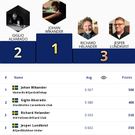
JOHAN
WIKANDER
GIGLIO
ALVARADO
RICHARD
JESPER
HELANDER
LUNDKVIST
#
Name
Avg
Points
Johan Wikander
1
0.567
500
Västerås Biljardsällskap
Giglio Alvarado
2
0.580
400
Stockholms Carambole Club
Richard Helander
3
0.593
350
Old Fellows Billiard Club
Jesper Lundkvist
3
0.602
350
Biljardklubben Söder