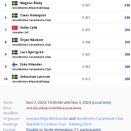
Magnus Åleby
5
0.507
300
Stockholms Biljardsällskap
Claes Holmquist
5
0.301
300
Stockholms Carambole Club
Selim Celik
7
0.475
250
Snooker 247
Örjan Näsbom
8
0.358
250
Stockholms Carambole Club
Lars Kjerrgren
9
0.425
200
Stockholms Carambole Club
Esko Hilander
9
0.363
200
Stockholms Carambole Club
Sebastian Larsson
10
0.413
200
Stockholms Biljardsällskap
Starts
Nov 2, 2024, 10:00 AM
until
Nov 3, 2024 (Local time)
Entry
Oct 30, 2024, 5:00 PM (Local time)
deadline
Organizer
Svenska Biljardförbundet
and
Stockholms Carambole Club
Rankings
Swedish 3-Cushion Tour - Ranking 2024
Format
Double to Single elimination (11
participants
)