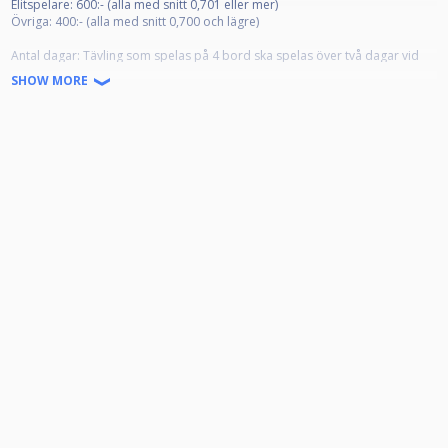
Elitspelare: 600:- (alla med snitt 0,701 eller mer)
Övriga: 400:- (alla med snitt 0,700 och lägre)
Antal dagar: Tävling som spelas på 4 bord ska spelas över två dagar vid
fler än 16 anmälda spelare.
SHOW MORE