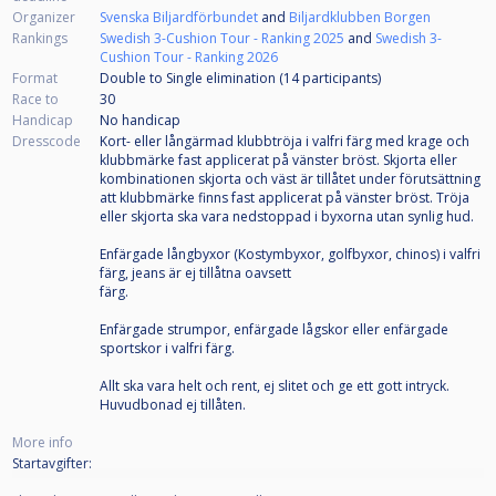
Organizer
Svenska Biljardförbundet
and
Biljardklubben Borgen
Rankings
Swedish 3-Cushion Tour - Ranking 2025
and
Swedish 3-
Cushion Tour - Ranking 2026
Format
Double to Single elimination (14
participants
)
Race to
30
Handicap
No handicap
Dresscode
Kort- eller långärmad klubbtröja i valfri färg med krage och
klubbmärke fast applicerat på vänster bröst. Skjorta eller
kombinationen skjorta och väst är tillåtet under förutsättning
att klubbmärke finns fast applicerat på vänster bröst. Tröja
eller skjorta ska vara nedstoppad i byxorna utan synlig hud.
Enfärgade långbyxor (Kostymbyxor, golfbyxor, chinos) i valfri
färg, jeans är ej tillåtna oavsett
färg.
Enfärgade strumpor, enfärgade lågskor eller enfärgade
sportskor i valfri färg.
Allt ska vara helt och rent, ej slitet och ge ett gott intryck.
Huvudbonad ej tillåten.
More info
Startavgifter: