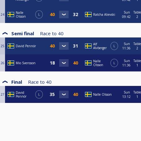
Sun
Table
Nalle
24
L
Ratcha Alievski
Olsson
09:42
2
Semi final
Race to
40
Sun
Table
Alf
25
David Pennör
L
Alvberger
11:36
2
Sun
Table
Nalle
26
Mio Svensson
L
Olsson
11:36
1
Final
Race to
40
Sun
Table
David
27
L
Nalle Olsson
Pennör
13:12
1