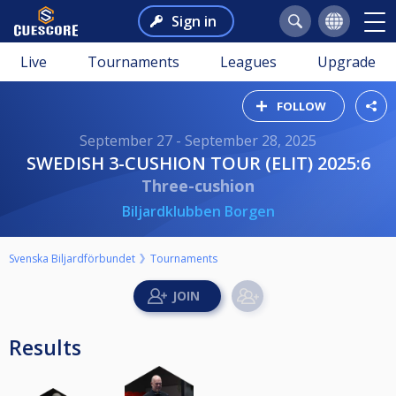
Sign in
Live
Tournaments
Leagues
Upgrade
FOLLOW
September 27 - September 28, 2025
SWEDISH 3-CUSHION TOUR (ELIT) 2025:6
Three-cushion
Biljardklubben Borgen
Svenska Biljardförbundet
Tournaments
Results