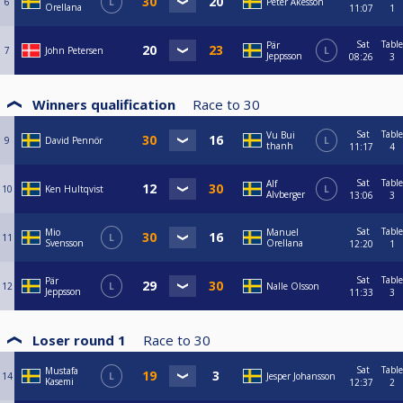
6
L
Peter Åkesson
Orellana
11:07
1
Sat
Table
Pär
7
John Petersen
L
Jeppsson
08:26
3
Winners qualification
Race to
30
Sat
Table
Vu Bui
9
David Pennör
L
thanh
11:17
4
Sat
Table
Alf
10
Ken Hultqvist
L
Alvberger
13:06
3
Sat
Table
Mio
Manuel
11
L
Svensson
Orellana
12:20
1
Sat
Table
Pär
12
L
Nalle Olsson
Jeppsson
11:33
3
Loser round 1
Race to
30
Sat
Table
Mustafa
14
L
Jesper Johansson
Kasemi
12:37
2