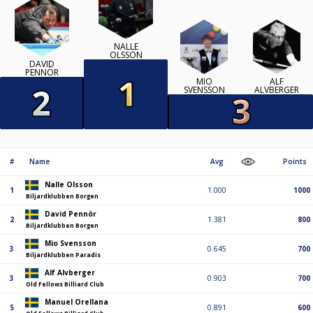
NALLE
OLSSON
DAVID
PENNÖR
MIO
ALF
SVENSSON
ALVBERGER
#
Name
Avg
Points
Nalle Olsson
1
1.000
1000
Biljardklubben Borgen
David Pennör
2
1.381
800
Biljardklubben Borgen
Mio Svensson
3
0.645
700
Biljardklubben Paradis
Alf Alvberger
3
0.903
700
Old Fellows Billiard Club
Manuel Orellana
5
0.891
600