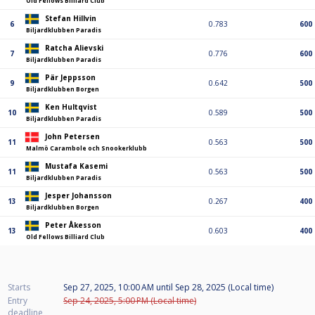
Old Fellows Billiard Club
Stefan Hillvin
6
0.783
600
Biljardklubben Paradis
Ratcha Alievski
7
0.776
600
Biljardklubben Paradis
Pär Jeppsson
9
0.642
500
Biljardklubben Borgen
Ken Hultqvist
10
0.589
500
Biljardklubben Paradis
John Petersen
11
0.563
500
Malmö Carambole och Snookerklubb
Mustafa Kasemi
11
0.563
500
Biljardklubben Paradis
Jesper Johansson
13
0.267
400
Biljardklubben Borgen
Peter Åkesson
13
0.603
400
Old Fellows Billiard Club
Starts
Sep 27, 2025, 10:00 AM
until
Sep 28, 2025 (Local time)
Entry
Sep 24, 2025, 5:00 PM (Local time)
deadline