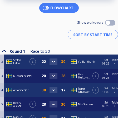
FLOWCHART
Show walkovers
Round 1
Race to
30
Sat
Table
Stefan
2
L
Vu Bui thanh
Hillvin
08:25
4
Sat
Table
Ken
3
Mustafa Kasemi
L
Hultqvist
08:25
1
Sat
Table
Jesper
4
Alf Alvberger
L
Johansson
11:06
2
Sat
Table
Ratcha
5
L
Mio Svensson
Alievski
08:23
2
Sat
Table
Manuel