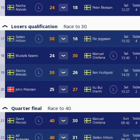
Sat
Table
Ratcha
15
L
Peter Åkesson
Alievski
12:27
4
Losers qualification
Race to
30
Sat
Table
Stefan
17
L
Pär Jeppsson
Hillvin
13:32
4
Sat
Table
Manuel
18
Mustafa Kasemi
L
Orellana
13:43
1
Sat
Table
Ratcha
19
L
Ken Hultqvist
Alievski
14:25
3
Sat
Table
Vu Bui
20
John Petersen
L
thanh
13:27
2
Quarter final
Race to
40
Sun
Table
David
Manuel
21
L
Pennör
Orellana
09:42
4
Sun
Table
Alf
22
L
Stefan Hillvin
Alvberger
09:42
1