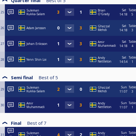
Quarter final
Best of
5
Sat
Table
Suleman
Brian
25
Kukka-Salam
O'Grady
14:18
5
Sat
Table
Ghazzal
26
Adam Jansson
Mehdi
14:18
3
Sat
Table
Amir
27
Johan Eriksson
Muhammadi
14:18
4
Sat
Table
Andy
28
Yenn Shin Loi
Nettleton
14:54
1
Semi final
Best of
5
Sun
Table
Suleman
Ghazzal
29
Kukka-Salam
Mehdi
11:07
3
Sun
Table
Amir
Andy
30
Muhammadi
Nettleton
11:07
1
Final
Best of
7
Sun
Table
Suleman
Andy
31