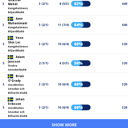
Ghazzal
63%
3
3 (2/1)
8 (5/3)
640
Mehdi
Kungsholmens
Biljardklubb
Amir
Muhammadi
64%
3
3 (2/1)
11 (7/4)
640
Kungsholmens
Biljardklubb
Yenn
Shin Loi
60%
5
3 (2/1)
10 (6/4)
320
Kungsholmens
Biljardklubb
Adam
Jansson
50%
5
2 (1/1)
6 (3/3)
320
Örebro
Snookerklubb
Brian
O'Grady
60%
5
3 (2/1)
10 (6/4)
320
Stockholms
Snooker och
Billiards Klubb
Johan
Eriksson
60%
5
3 (2/1)
10 (6/4)
320
Stockholms
Snooker och
Billiards Klubb
SHOW MORE