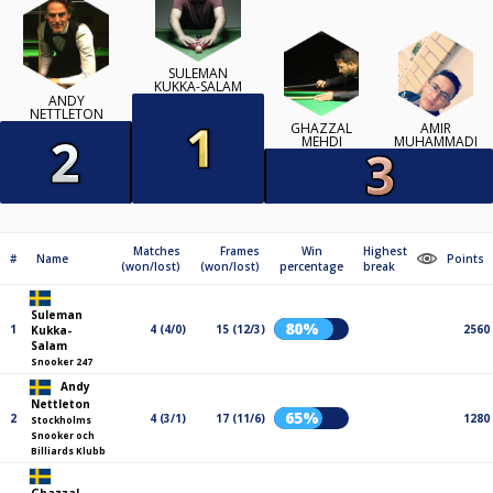
SULEMAN
KUKKA-SALAM
ANDY
NETTLETON
GHAZZAL
AMIR
MEHDI
MUHAMMADI
Matches
Frames
Win
Highest
#
Name
Points
(won/lost)
(won/lost)
percentage
break
Suleman
80%
1
4 (4/0)
15 (12/3)
2560
Kukka-
Salam
Snooker 247
Andy
Nettleton
65%
2
4 (3/1)
17 (11/6)
1280
Stockholms
Snooker och
Billiards Klubb