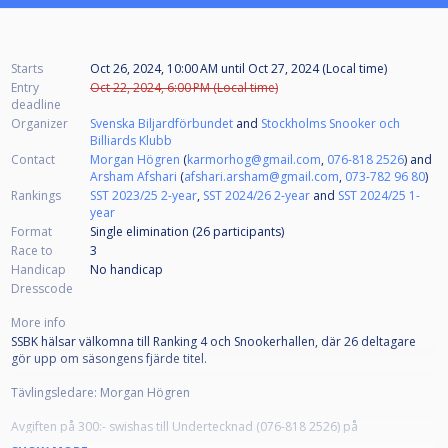
Starts
Oct 26, 2024, 10:00 AM
until
Oct 27, 2024 (Local time)
Entry
Oct 22, 2024, 6:00 PM (Local time)
deadline
Organizer
Svenska Biljardförbundet
and
Stockholms Snooker och
Billiards Klubb
Contact
Morgan Högren
(
karmorhog@gmail.com
,
076-818 2526
) and
Arsham Afshari
(
afshari.arsham@gmail.com
,
073-782 96 80
)
Rankings
SST 2023/25 2-year
,
SST 2024/26 2-year
and
SST 2024/25 1-
year
Format
Single elimination (26
participants
)
Race to
3
Handicap
No handicap
Dresscode
More info
SSBK hälsar välkomna till Ranking 4 och Snookerhallen, där 26 deltagare
gör upp om säsongens fjärde titel.
Tävlingsledare: Morgan Högren
Avgiften på 300:- swishas till Undertecknad (076-818 2526) på
tävlingsdagen INNAN din första match.