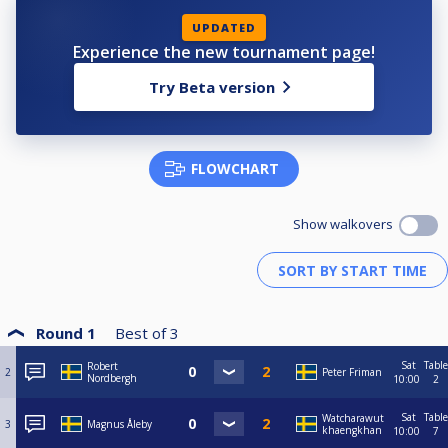
UPDATED
Experience the new tournament page!
Try Beta version
FLOWCHART
Show walkovers
Round 1
Best of
3
Sat
Table
Robert
2
Peter Friman
Nordbergh
10:00
2
Sat
Table
Watcharawut
3
Magnus Åleby
khaengkhan
10:00
7