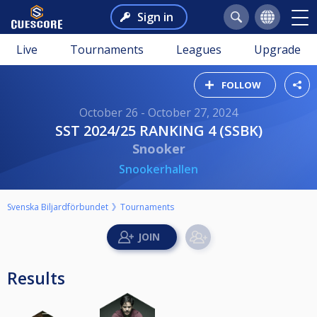
Sign in
Live
Tournaments
Leagues
Upgrade
FOLLOW
October 26 - October 27, 2024
SST 2024/25 RANKING 4 (SSBK)
Snooker
Snookerhallen
Svenska Biljardförbundet
Tournaments
Results