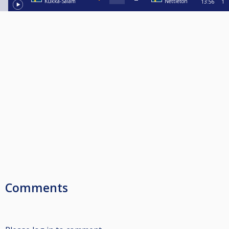
Kukka-Salam
Nettleton
13:56
1
Comments