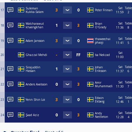
Sat
Table
Suleman
17
Peter Friman
Kukka-Salam
11:59
2
Sat
Table
Watcharawut
Brian
18
khaengkhan
O'Grady
11:36
8
Sat
Table
thaweechai
19
Adam Jansson
phaoji
11:41
5
Sat
20
Ghazzal Mehdi
Isa Nekzad
11:00
Sat
Table
Sirajuddin
Johan
21
Hassan
Eriksson
11:37
6
Sat
Table
Amir
22
Anders Axelsson
Muhammadi
11:30
7
Sat
Table
Edwin
23
Yenn Shin Loi
Ekberg
12:46
1
Sat
Table
Andy
24
ٍSaad Aziz
Nettleton
12:28
4