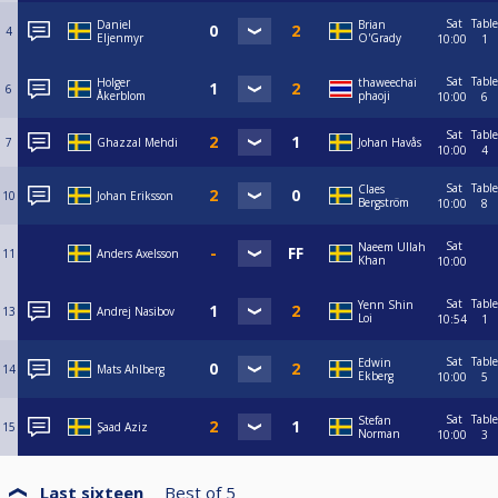
Sat
Table
Daniel
Brian
4
Eljenmyr
O'Grady
10:00
1
Sat
Table
Holger
thaweechai
6
Åkerblom
phaoji
10:00
6
Sat
Table
7
Ghazzal Mehdi
Johan Havås
10:00
4
Sat
Table
Claes
10
Johan Eriksson
Bergström
10:00
8
Sat
Naeem Ullah
11
Anders Axelsson
Khan
10:00
Sat
Table
Yenn Shin
13
Andrej Nasibov
Loi
10:54
1
Sat
Table
Edwin
14
Mats Ahlberg
Ekberg
10:00
5
Sat
Table
Stefan
15
ٍSaad Aziz
Norman
10:00
3
Last sixteen
Best of
5