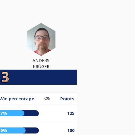
ANDERS
KRÜGER
Win percentage
Points
67%
125
70%
100