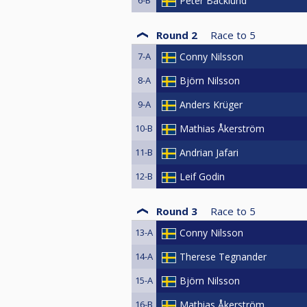
Peter Backlund
Round 2
Race to
5
7-A
Conny Nilsson
8-A
Björn Nilsson
9-A
Anders Krüger
10-B
Mathias Åkerström
11-B
Andrian Jafari
12-B
Leif Godin
Round 3
Race to
5
13-A
Conny Nilsson
14-A
Therese Tegnander
15-A
Björn Nilsson
16-B
Mathias Åkerström