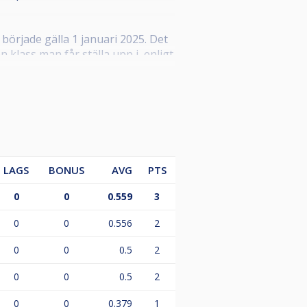
örjade gälla 1 januari 2025. Det
klass man får ställa upp i, enligt
LAGS
BONUS
AVG
PTS
0
0
0.559
3
g för tävlingen lagts upp, annars
arens startavgift.
0
0
0.556
2
0
0
0.5
2
0
0
0.5
2
0
0
0.379
1