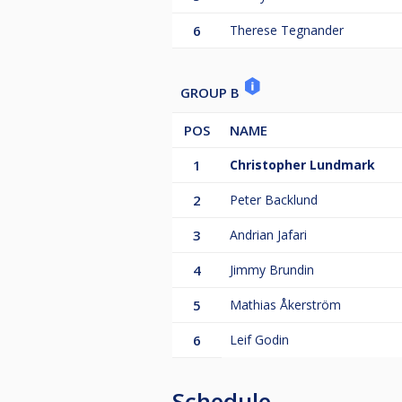
Notera att det kan finnas dubblett
"Gör anspråk på denna profil" och 
6
Therese Tegnander
För övrig information såsom start
www.biljardforbundet.se
GROUP B
§11.8 Undantag
Klass 3 undantas regelverket tävli
POS
NAME
huvudbonader.
1
Christopher Lundmark
2
Peter Backlund
3
Andrian Jafari
4
Jimmy Brundin
5
Mathias Åkerström
6
Leif Godin
Schedule