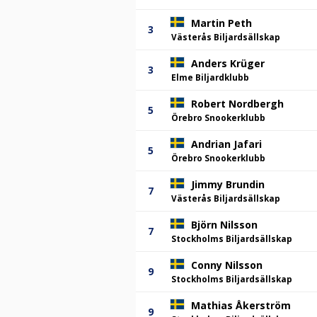
Martin Peth
3
Västerås Biljardsällskap
Anders Krüger
3
Elme Biljardklubb
Robert Nordbergh
5
Örebro Snookerklubb
Andrian Jafari
5
Örebro Snookerklubb
Jimmy Brundin
7
Västerås Biljardsällskap
Björn Nilsson
7
Stockholms Biljardsällskap
Conny Nilsson
9
Stockholms Biljardsällskap
Mathias Åkerström
9