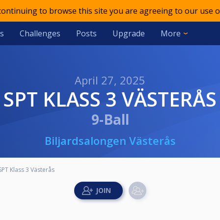
 continuing to browse this site you are agreeing to our use o
s
Challenges
Posts
Upgrade
More
April 27, 2025
SPT KLASS 3 VÄSTERÅS
9-Ball
Biljardsalongen Västerås
SPT Klass 3 Västerås