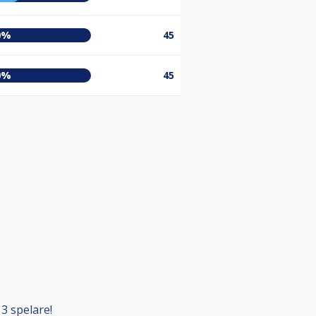
0%
45
0%
45
)
3 spelare!