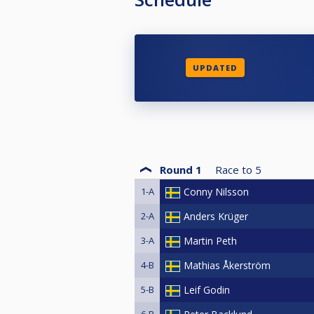
UPDATED
Round 1
Race to
5
1-A
Conny Nilsson
2-A
Anders Krüger
3-A
Martin Peth
4-B
Mathias Åkerström
5-B
Leif Godin
6-B