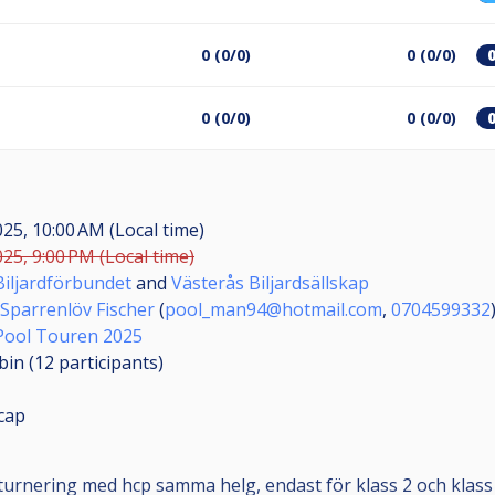
0 (0/0)
0 (0/0)
0 (0/0)
0 (0/0)
025, 10:00 AM (Local time)
025, 9:00 PM (Local time)
iljardförbundet
and
Västerås Biljardsällskap
 Sparrenlöv Fischer
(
pool_man94@hotmail.com
,
0704599332
Pool Touren 2025
bin (12
participants
)
cap
urnering med hcp samma helg, endast för klass 2 och klass 