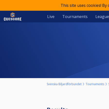
This site uses cookies! By
Live
Tournaments
League
Svenska Biljardförbundet
Tournaments