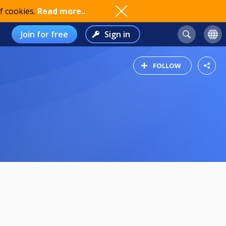
f cookies.
Read more..
Join for free
Sign in
FOLLOW