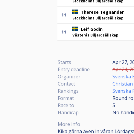
Stockholms Biljardsällskap
Therese Tegnander
11
Stockholms Biljardsällskap
Leif Godin
11
Västerås Biljardsällskap
Starts
Apr 27, 2
Entry deadline
Apr 24, 2
Organizer
Svenska B
Contact
Christian
Rankings
Svenska 
Format
Round ro
Race to
5
Handicap
No handi
More info
Kika gärna även in våran Lördagst