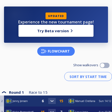
UPDATED
Experience the new tournament page!
Try Beta version
FLOWCHART
Show walkovers
Round 1
Race to
15
2
Jonny Jensen
Manuel Orellana
Sun
14:12