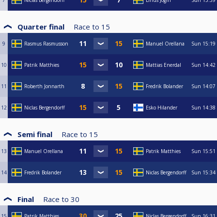
7
Niclas Bergendorff
Linus Jogin
Sun
13:39
Quarter final
Race to
15
9
Rasmus Rasmusson
Manuel Orellana
Sun
15:19
10
Patrik Matthies
Mattias Enerdal
Sun
14:42
11
Roberth Jonnarth
Fredrik Bolander
Sun
14:07
12
Niclas Bergendorff
Esko Hilander
Sun
14:38
Semi final
Race to
15
13
Manuel Orellana
Patrik Matthies
Sun
15:51
14
Fredrik Bolander
Niclas Bergendorff
Sun
15:34
Final
Race to
30
15
Patrik Matthies
Niclas Bergendorff
Sun
16:31