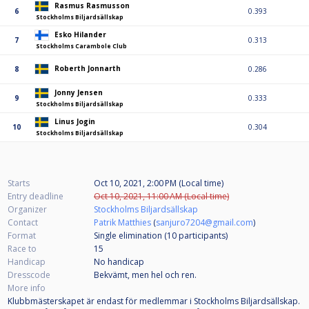
Rasmus Rasmusson
6
0.393
Stockholms Biljardsällskap
Esko Hilander
7
0.313
Stockholms Carambole Club
Roberth Jonnarth
8
0.286
Jonny Jensen
9
0.333
Stockholms Biljardsällskap
Linus Jogin
10
0.304
Stockholms Biljardsällskap
Starts
Oct 10, 2021, 2:00 PM (Local time)
Entry deadline
Oct 10, 2021, 11:00 AM (Local time)
Organizer
Stockholms Biljardsällskap
Contact
Patrik Matthies
(
sanjuro7204@gmail.com
)
Format
Single elimination (10
participants
)
Race to
15
Handicap
No handicap
Dresscode
Bekvämt, men hel och ren.
More info
Klubbmästerskapet är endast för medlemmar i Stockholms Biljardsällskap.