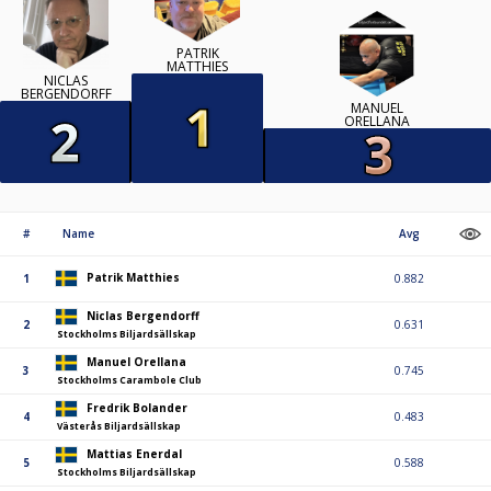
PATRIK
MATTHIES
NICLAS
BERGENDORFF
MANUEL
ORELLANA
#
Name
Avg
Patrik Matthies
1
0.882
Niclas Bergendorff
2
0.631
Stockholms Biljardsällskap
Manuel Orellana
3
0.745
Stockholms Carambole Club
Fredrik Bolander
4
0.483
Västerås Biljardsällskap
Mattias Enerdal
5
0.588
Stockholms Biljardsällskap