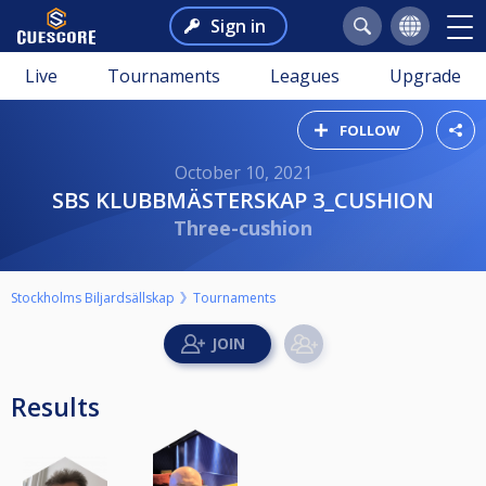
Sign in
Live
Tournaments
Leagues
Upgrade
FOLLOW
October 10, 2021
SBS KLUBBMÄSTERSKAP 3_CUSHION
Three-cushion
Stockholms Biljardsällskap
Tournaments
Results