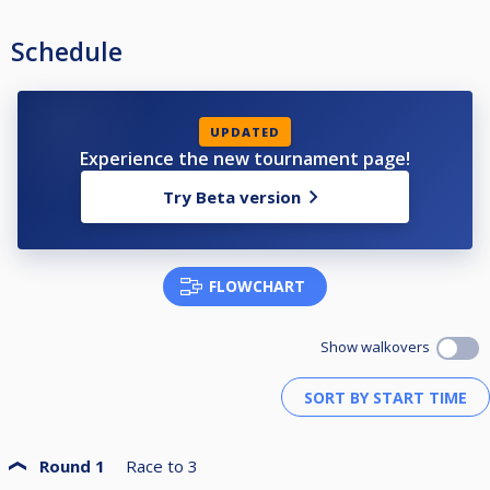
Kaavio arvotaan klo 14:00
Schedule
💶 Osallistumismaksu: 10 € (tasaraha, ei kolikoita)
🍺 Hanajuomat –15 % pelaajille koko tapahtuman ajan
⸻
UPDATED
🎯 Pelimuoto
Experience the new tournament page!
• 9-pallo, race to 3
• Box Break (keskiviivojen sisältä)
Try Beta version
• Vuoroaloituksin
• Aloitus arvotaan tasoituksista riippumatta
⸻
FLOWCHART
⚖️ Tasoitukset
• –2 ≈ 700+ Fargo ja sen tasoiset
• –1 ≈ 600+ Fargo
Show walkovers
-0.5 = 500-600 Fargo
• 0 = <–500 Fargo
⸻
Round 1
Race to
3