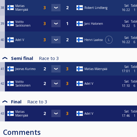
Sat
Tabl
Matias
38
Robert Lindberg
Mäenpää
16:22
1
Sat
Tabl
Voitto
39
Jani Halonen
Saikkonen
16:22
5
Sat
Tabl
40
Adel V
Henri Laakso
L
16:22
6
Semi final
Race to
3
Sat
Tabl
41
Joonas Kurimo
Matias Mäenpää
17:01
1
Sat
Tabl
Voitto
42
Adel V
Saikkonen
17:10
6
Final
Race to
3
Sat
Tabl
Matias
43
Adel V
Mäenpää
17:46
1
Comments