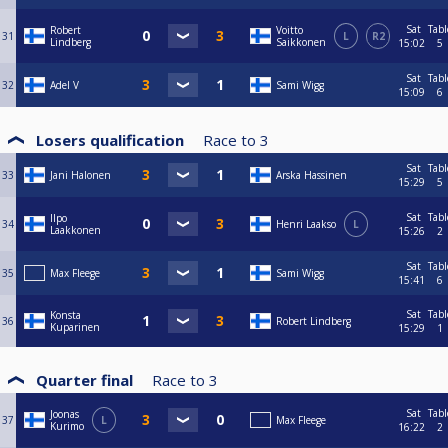
Sat
Tabl
Robert
Voitto
31
L
R2
Lindberg
Saikkonen
15:02
5
Sat
Tabl
32
Adel V
Sami Wigg
15:09
6
Losers qualification
Race to
3
Sat
Tabl
33
Jani Halonen
Arska Hassinen
15:29
5
Sat
Tabl
Ilpo
34
Henri Laakso
L
Laakkonen
15:26
2
Sat
Tabl
35
Max Fleege
Sami Wigg
15:41
6
Sat
Tabl
Konsta
36
Robert Lindberg
Kuparinen
15:29
1
Quarter final
Race to
3
Sat
Tabl
Joonas
37
L
Max Fleege
Kurimo
16:22
2