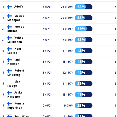
63%
Adel V
1
5 (5/0)
24 (15/9)
7
Matias
55%
2
4 (3/1)
20 (11/9)
6
Mäenpää
Joonas
69%
3
4 (3/1)
16 (11/5)
4
Kurimo
Voitto
65%
3
4 (3/1)
17 (11/6)
4
Saikkonen
Henri
45%
5
3 (1/2)
11 (5/6)
2
Laakso
Jani
46%
5
3 (1/2)
13 (6/7)
2
Halonen
Robert
42%
5
3 (1/2)
12 (5/7)
2
Lindberg
Max
36%
5
3 (1/2)
11 (4/7)
2
Fleege
Arska
46%
9
3 (1/2)
13 (6/7)
1
Hassinen
Konsta
33%
9
2 (0/2)
9 (3/6)
1
Kuparinen
25%
Sami Wigg
9
2 (0/2)
8 (2/6)
1