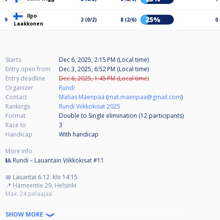
Ilpo
25%
9
2 (0/2)
8 (2/6)
0
Laakkonen
Starts
Dec 6, 2025, 2:15 PM (Local time)
Entry open from
Dec 3, 2025, 6:52 PM (Local time)
Entry deadline
Dec 6, 2025, 1:45 PM (Local time)
Organizer
Rundi
Contact
Matias Mäenpää
(
mat.maenpaa@gmail.com
)
Rankings
Rundi Viikkokisat 2025
Format
Double to Single elimination (12
participants
)
Race to
3
Handicap
With handicap
More info
🎱 Rundi – Lauantain Viikkokisat #11
📅 Lauantai 6.12. klo 14:15
📍 Hämeentie 29, Helsinki
Max. 24 pelaajaa
Pelit alkavat klo 14:15
SHOW MORE
Ovet pelaajille klo 13:45