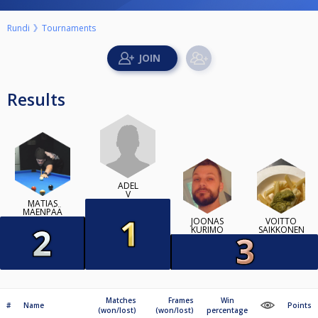
Rundi
Tournaments
Results
ADEL
V
MATIAS
MÄENPÄÄ
JOONAS
VOITTO
KURIMO
SAIKKONEN
Matches
Frames
Win
#
Name
Points
(won/lost)
(won/lost)
percentage