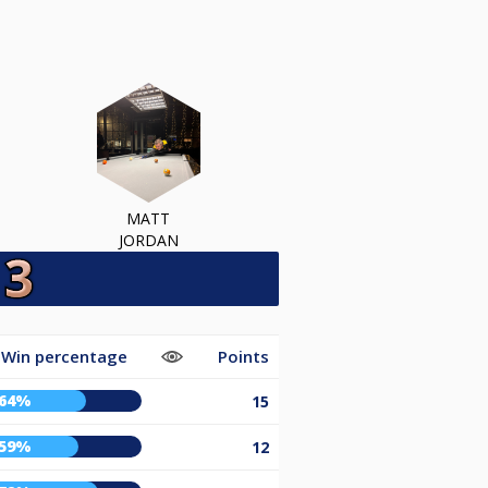
MATT
JORDAN
Win percentage
Points
64%
15
59%
12