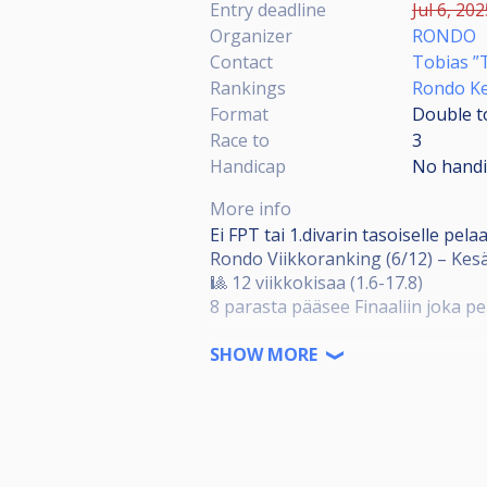
Entry deadline
Jul 6, 20
Organizer
RONDO
Contact
Tobias ”
Rankings
Rondo Ke
Format
Double to
Race to
3
Handicap
No hand
More info
Ei FPT tai 1.divarin tasoiselle pelaaj
Rondo Viikkoranking (6/12) – Kes
🎱 12 viikkokisaa (1.6-17.8)
8 parasta pääsee Finaaliin joka pe
Viikkokisojen formaatti:
SHOW MORE
TUPLAKAAVIO + CUP
Kolmeen voittoon
Aloittaja arvotaan, Voittaja aloitu
Ei box- eikä kitchen-sääntöjä
Pelit pelataan kahdella 9-jalkaisel