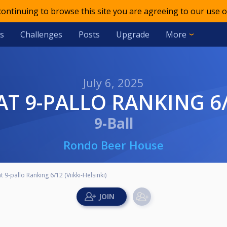
 continuing to browse this site you are agreeing to our use o
s
Challenges
Posts
Upgrade
More
July 6, 2025
T 9-PALLO RANKING 6/1
9-Ball
Rondo Beer House
 9-pallo Ranking 6/12 (Viikki-Helsinki)