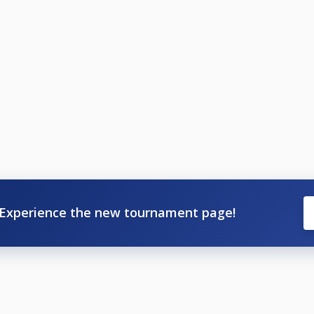
1 tasoituksella kesäkauden loppuun
 kautta
.20 mennessä.
 häviö
iö
ttiin ja 2€ Grande Finaalin yhteispottiin )
tä)
Experience the new tournament page!
uomen alkoholilakia koko tapahtuman ajan.
poistaa pelaaja turnauksesta sopimattoman käytöksen vuoksi
tarvittavia muutoksia päivän aikana