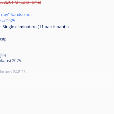
25, 2:20 PM (Local time)
Toby” Sandström
sä 2025
 Single elimination (11
participants
)
icap
ille
äkausi 2025
lataan 24.8.25
kset
la pöydällä