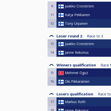
9
Jaakko Cronström
11
Katja Pekkanen
12
Tony Urpanen
Loser round 2
Race to
3
13
Jaakko Cronström
14
Janne Rekorius
Winners qualification
Race 
15
Mehmet Oguz
16
Oki Pikkarainen
Losers qualification
Race to
17
Markus Roth
18
Janne Rekorius