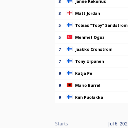
3
Janne Rekorius
3
Matt Jordan
5
Tobias ”Toby” Sandström
5
Mehmet Oguz
7
Jaakko Cronström
7
Tony Urpanen
9
Katja Pe
9
Mario Burrel
9
Kim Puolakka
Starts
Jul 6, 20