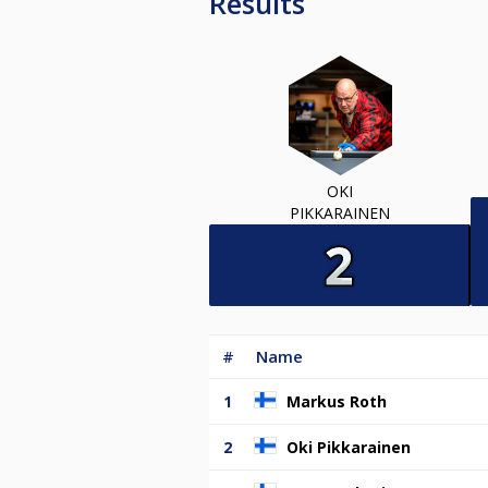
Results
OKI
PIKKARAINEN
#
Name
1
Markus Roth
2
Oki Pikkarainen