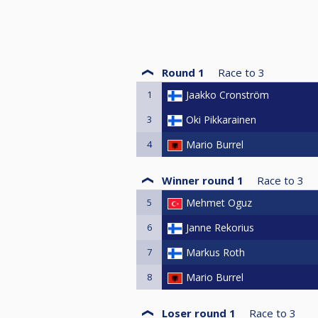
Round 1
Race to
3
1
Jaakko Cronström
3
Oki Pikkarainen
4
Mario Burrel
Winner round 1
Race to
3
5
Mehmet Oguz
6
Janne Rekorius
7
Markus Roth
8
Mario Burrel
Loser round 1
Race to
3