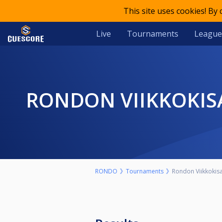
This site uses cookies! By
Live
Tournaments
League
RONDON VIIKKOKISA
RONDO
Tournaments
Rondon Viikkokisat