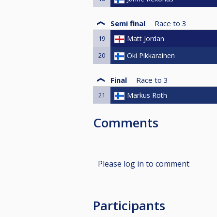
Semi final
Race to
3
19
Matt Jordan
20
Oki Pikkarainen
Final
Race to
3
21
Markus Roth
Comments
Please log in to comment
Participants