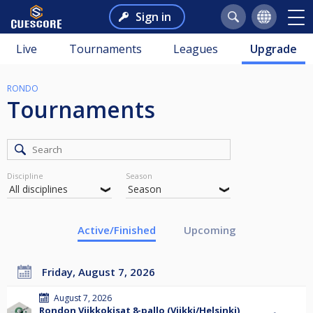
Sign in
Live
Tournaments
Leagues
Upgrade
RONDO
Tournaments
Discipline
Season
Active/Finished
Upcoming
Friday, August 7, 2026
August 7, 2026
Rondon Viikkokisat 8-pallo (Viikki/Helsinki)