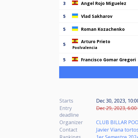
3
Angel Rojo Miguelez
5
Vlad Sakharov
5
Roman Kozachenko
Arturo Prieto
5
Poolvalencia
5
Francisco Gomar Gregori
Starts
Dec 30, 2023, 10:0
Entry
Dec 29, 2023, 6:00
deadline
Organizer
CLUB BILLAR POO
Contact
Javier Viana torto
Rankings
1er Semestre 202