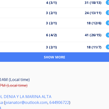
4 (3/1)
31 (18/13)
3 (2/1)
24 (13/11)
3 (2/1)
18 (12/6)
6 (4/2)
41 (26/15)
3 (2/1)
18 (11/7)
SHOW MORE
0 AM (Local time)
 PM (Local time)
L DENIA Y LA MARINA ALTA
sa
(
jvianator@outlook.com
,
644906722
)
4