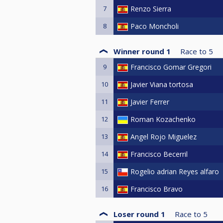
7
Renzo Sierra
8
Paco Moncholi
Winner round 1
Race to
5
9
Francisco Gomar Gregori
10
Javier Viana tortosa
11
Javier Ferrer
12
Roman Kozachenko
13
Angel Rojo Miguelez
14
Francisco Becerril
15
Rogelio adrian Reyes alfaro
16
Francisco Bravo
Loser round 1
Race to
5