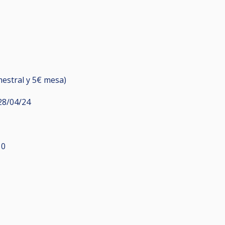
mestral y 5€ mesa)
 28/04/24
10