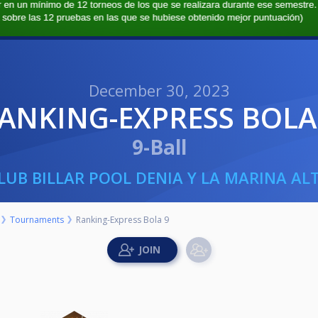
December 30, 2023
RANKING-EXPRESS BOLA
9-Ball
LUB BILLAR POOL DENIA Y LA MARINA AL
Tournaments
Ranking-Express Bola 9