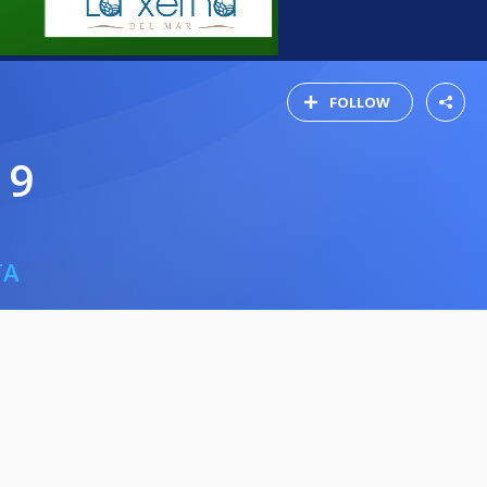
FOLLOW
 9
TA