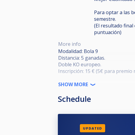
Para optar a las 
semestre.
(El resultado fina
puntuación)
More info
Modalidad: Bola 9
Distancia: 5 ganadas.
Doble KO europeo.
Inscripción: 15 € (5€ para premio
* Valedero para ranking semestral q
SHOW MORE
Para los sorteos se tomará un cabe
Schedule
Durante cada semestre los torneo
Al cierre del semestre:
1er clasificado: Trofeo + Plaza C
2º a 4º clasificado:
UPDATED
Trofeo + Plaza Campeonato de Es