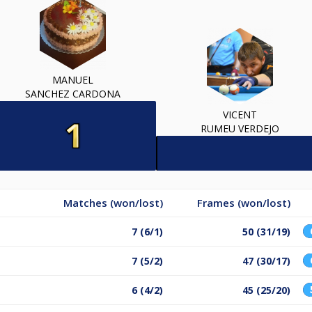
MANUEL
SANCHEZ CARDONA
VICENT
RUMEU VERDEJO
Matches (won/lost)
Frames (won/lost)
7 (6/1)
50 (31/19)
7 (5/2)
47 (30/17)
6 (4/2)
45 (25/20)