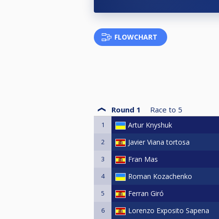
5º a 8º Plaza Absoluto Bola 10
Mejor Clasificado 3ª categoría: T
FLOWCHART
Para optar a las becas, deberán p
(El resultado final del ranking s
Round 1
Race to
5
1
Artur Knyshuk
2
Javier Viana tortosa
3
Fran Mas
4
Roman Kozachenko
5
Ferran Giró
6
Lorenzo Exposito Sapena