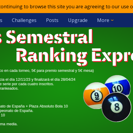
 continuing to browse this site you are agreeing to our use o
s
Challenges
Posts
Upgrade
More