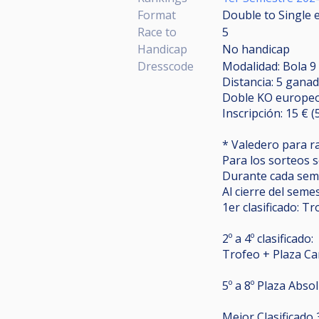
Format
Double to Single 
Race to
5
Handicap
No handicap
Dresscode
Modalidad: Bola 9
Distancia: 5 ganad
Doble KO europeo
Inscripción: 15 €
* Valedero para ra
Para los sorteos s
Durante cada seme
Al cierre del semes
1er clasificado: 
2º a 4º clasificado:
Trofeo + Plaza C
5º a 8º Plaza Abso
Mejor Clasificado