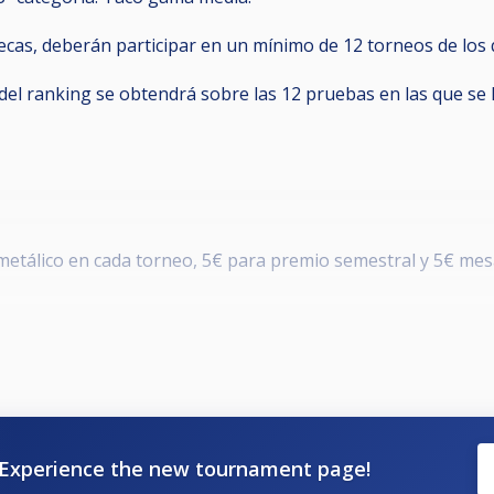
becas, deberán participar en un mínimo de 12 torneos de los 
l del ranking se obtendrá sobre las 12 pruebas en las que s
 metálico en cada torneo, 5€ para premio semestral y 5€ mes
ue inicia el día 12/11/23 y finalizará el día 28/04/24
za de serie por cada cuatro inscritos.
s irán rankeados.
ampeonato de España + Plaza Absoluto Bola 10
Experience the new tournament page!
paña.