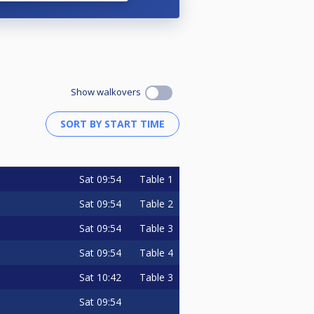
a durante ese semestre.
Show walkovers
ido mejor puntuación)
Sat
09:54
Table 1
Sat
09:54
Table 2
Sat
09:54
Table 3
Sat
09:54
Table 4
Sat
10:42
Table 3
Sat
09:54