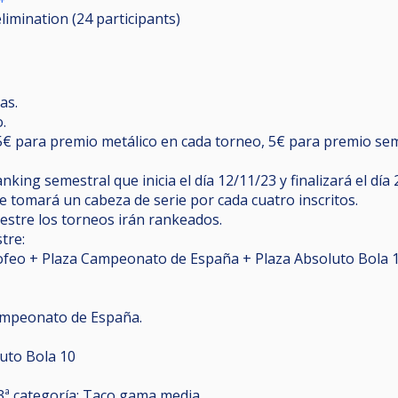
elimination (24
participants
)
as.
.
 (5€ para premio metálico en cada torneo, 5€ para premio se
nking semestral que inicia el día 12/11/23 y finalizará el día
e tomará un cabeza de serie por cada cuatro inscritos.
stre los torneos irán rankeados.
tre:
Trofeo + Plaza Campeonato de España + Plaza Absoluto Bola 
ampeonato de España.
luto Bola 10
 3ª categoría: Taco gama media.