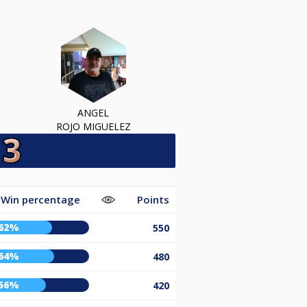
ANGEL
ROJO MIGUELEZ
Win percentage
Points
62%
550
64%
480
56%
420