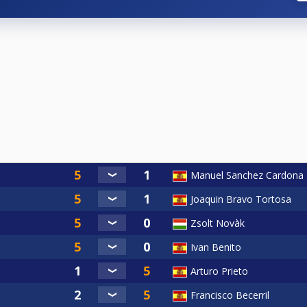
aco gama media.
articipar en un mínimo de 12 torneos de los que se realizar
e obtendrá sobre las 12 pruebas en las que se hubiese obten
Manuel Sanchez Cardona
Joaquin Bravo Tortosa
Zsolt Novàk
Ivan Benito
Arturo Prieto
Francisco Becerril