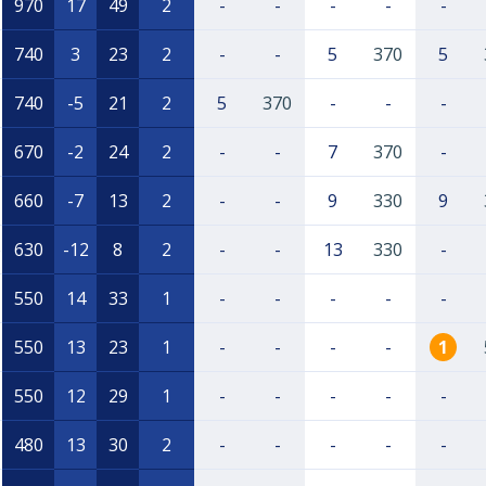
970
17
49
2
-
-
-
-
-
740
3
23
2
-
-
5
370
5
740
-5
21
2
5
370
-
-
-
670
-2
24
2
-
-
7
370
-
660
-7
13
2
-
-
9
330
9
o
630
-12
8
2
-
-
13
330
-
550
14
33
1
-
-
-
-
-
550
13
23
1
-
-
-
-
1
550
12
29
1
-
-
-
-
-
480
13
30
2
-
-
-
-
-