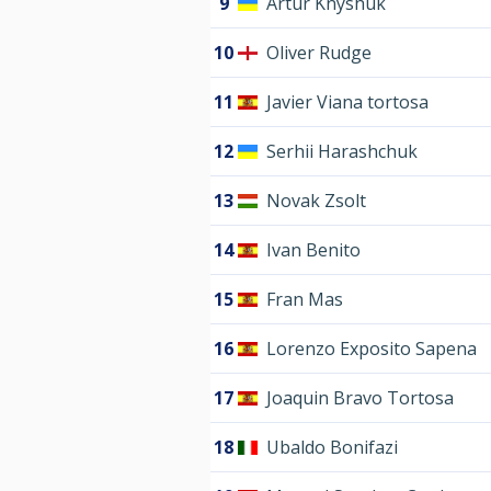
9
Artur Knyshuk
10
Oliver Rudge
11
Javier Viana tortosa
12
Serhii Harashchuk
13
Novak Zsolt
14
Ivan Benito
15
Fran Mas
16
Lorenzo Exposito Sapena
17
Joaquin Bravo Tortosa
18
Ubaldo Bonifazi