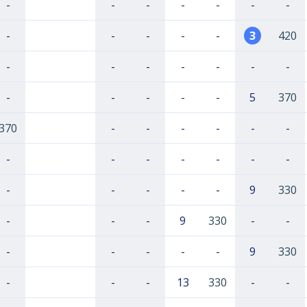
-
-
-
-
-
-
-
-
-
-
-
-
3
420
-
-
-
-
-
-
-
-
-
-
-
-
5
370
370
-
-
-
-
-
-
-
-
-
-
-
-
-
-
-
-
-
-
9
330
-
-
-
9
330
-
-
-
-
-
-
-
9
330
-
-
-
13
330
-
-