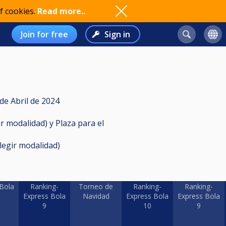
f cookies.
Read more..
Join for free
Sign in
de Abril de 2024
r modalidad) y Plaza para el
legir modalidad)
Bola
Ranking-
Torneo de
Ranking-
Ranking-
Express Bola
Navidad
Express Bola
Express Bola
9
10
9