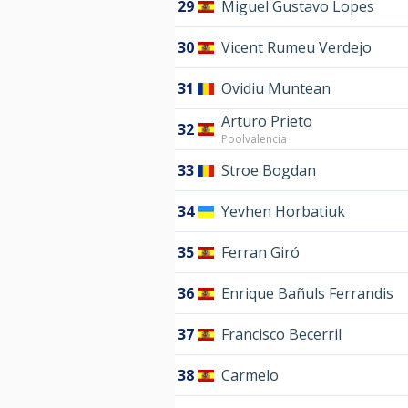
29
Miguel Gustavo Lopes
30
Vicent Rumeu Verdejo
31
Ovidiu Muntean
Arturo Prieto
32
Poolvalencia
33
Stroe Bogdan
34
Yevhen Horbatiuk
35
Ferran Giró
36
Enrique Bañuls Ferrandis
37
Francisco Becerril
38
Carmelo