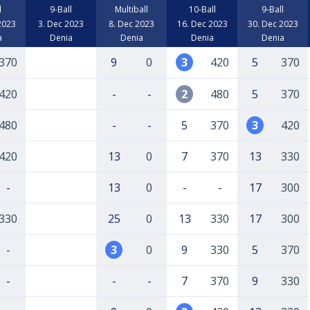
l
9-Ball
Multiball
10-Ball
9-Ball
2023
3. Dec 2023
8. Dec 2023
16. Dec 2023
30. Dec 2023
a
Denia
Denia
Denia
Denia
370
9
0
3
420
5
370
420
-
-
2
480
5
370
480
-
-
5
370
3
420
420
13
0
7
370
13
330
-
13
0
-
-
17
300
330
25
0
13
330
17
300
-
3
0
9
330
5
370
-
-
-
7
370
9
330