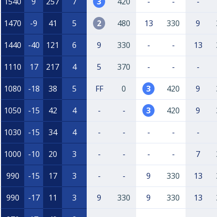
1540
9
257
7
3
420
-
-
-
1470
-9
41
5
2
480
13
330
9
1440
-40
121
6
9
330
-
-
13
1110
17
217
4
5
370
-
-
-
1080
-18
38
5
FF
0
3
420
9
1050
-15
42
4
-
-
3
420
9
1030
-15
34
4
-
-
-
-
-
1000
-10
20
3
-
-
-
-
7
990
-15
17
3
-
-
9
330
13
990
-17
11
3
9
330
9
330
13