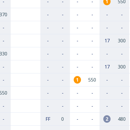
-
-
-
-
-
1
550
370
-
-
-
-
-
-
-
-
-
-
-
-
-
-
-
-
-
-
17
300
330
-
-
-
-
-
-
-
-
-
-
-
17
300
-
-
-
1
550
-
-
550
-
-
-
-
-
-
-
-
-
-
-
-
-
-
FF
0
-
-
2
480