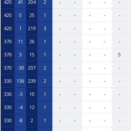
420
41
204
2
-
-
-
-
-
420
5
25
1
-
-
-
-
-
420
1
219
3
-
-
-
-
-
370
11
26
1
-
-
-
-
-
370
3
15
1
-
-
-
-
5
370
-30
207
2
-
-
-
-
-
330
136
239
2
-
-
-
-
-
330
-3
10
1
-
-
-
-
-
330
-4
12
1
-
-
-
-
-
330
-8
2
1
-
-
-
-
-