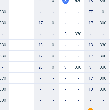
-
9
0
3
420
13
330
330
-
-
-
-
FF
0
330
17
0
-
-
17
300
-
-
-
5
370
-
-
330
13
0
-
-
13
330
330
17
0
-
-
17
300
-
25
0
9
330
9
330
370
-
-
-
-
17
300
330
-
-
-
-
13
330
330
-
-
-
-
-
-