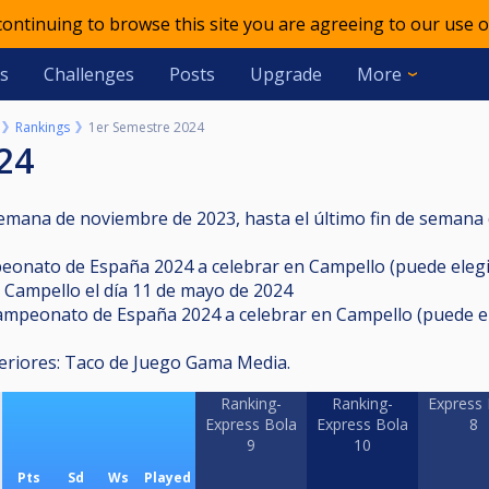
 continuing to browse this site you are agreeing to our use o
s
Challenges
Posts
Upgrade
More
Rankings
1er Semestre 2024
24
semana de noviembre de 2023, hasta el último fin de semana 
mpeonato de España 2024 a celebrar en Campello (puede elegi
n Campello el día 11 de mayo de 2024
el Campeonato de España 2024 a celebrar en Campello (puede e
nferiores: Taco de Juego Gama Media.
Ranking-
Ranking-
Express 
Express Bola
Express Bola
8
9
10
Pts
Sd
Ws
Played