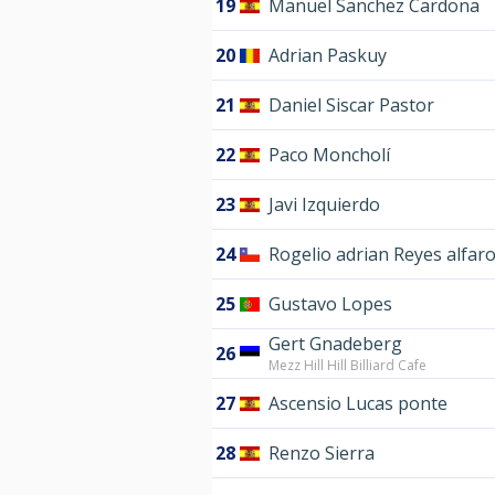
19
Manuel Sanchez Cardona
20
Adrian Paskuy
21
Daniel Siscar Pastor
22
Paco Moncholí
23
Javi Izquierdo
24
Rogelio adrian Reyes alfar
25
Gustavo Lopes
Gert Gnadeberg
26
Mezz Hill Hill Billiard Cafe
27
Ascensio Lucas ponte
28
Renzo Sierra