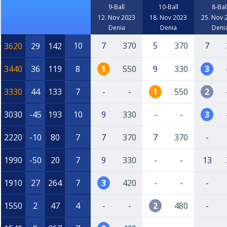
9-Ball
10-Ball
8-Bal
12. Nov 2023
18. Nov 2023
25. Nov 
Denia
Denia
Deni
10
7
370
5
370
7
3620
29
142
3440
36
119
8
1
550
9
330
3
3330
44
133
7
-
-
1
550
2
3030
-45
193
10
9
330
-
-
3
2220
-10
80
7
7
370
7
370
-
1990
-50
20
7
9
330
-
-
13
1910
27
264
7
3
420
-
-
-
1550
2
47
4
-
-
2
480
-