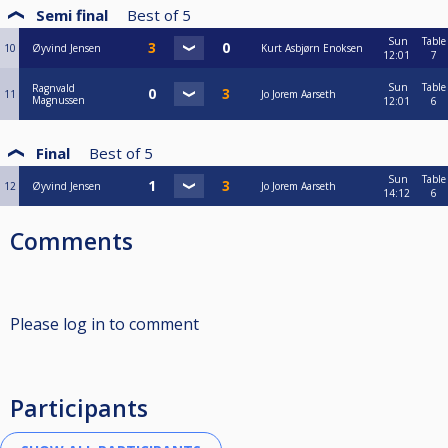
Semi final
Best of
5
Sun
Table
10
Øyvind Jensen
Kurt Asbjørn Enoksen
12:01
7
Sun
Table
Ragnvald
11
Jo Jorem Aarseth
Magnussen
12:01
6
Final
Best of
5
Sun
Table
12
Øyvind Jensen
Jo Jorem Aarseth
14:12
6
Comments
Please log in to comment
Participants