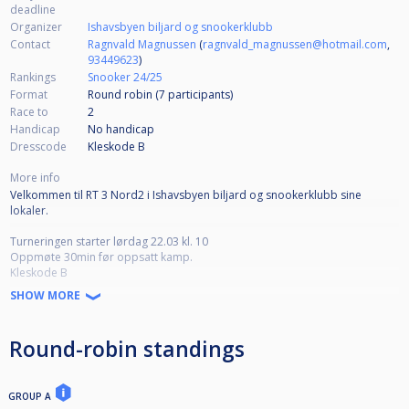
deadline
Organizer
Ishavsbyen biljard og snookerklubb
Contact
Ragnvald Magnussen
(
ragnvald_magnussen@hotmail.com
,
93449623
)
Rankings
Snooker 24/25
Format
Round robin (7
participants
)
Race to
2
Handicap
No handicap
Dresscode
Kleskode B
More info
Velkommen til RT 3 Nord2 i Ishavsbyen biljard og snookerklubb sine
lokaler.
Turneringen starter lørdag 22.03 kl. 10
Oppmøte 30min før oppsatt kamp.
Kleskode B
SHOW MORE
Det blir kiosksalg av drikke og sjokolade.
Lykke til :-)
Round-robin standings
GROUP A