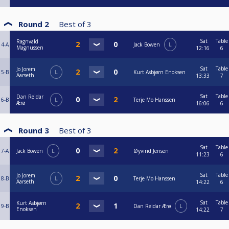
Round 2
Best of
3
Sat
Table
Ragnvald
4-A
Jack Bowen
L
Magnussen
12:16
6
Sat
Table
Jo Jorem
5-B
L
Kurt Asbjørn Enoksen
Aarseth
13:33
7
Sat
Table
Dan Reidar
6-B
L
Terje Mo Hanssen
Ærø
16:06
6
Round 3
Best of
3
Sat
Table
7-A
Jack Bowen
L
Øyvind Jensen
11:23
6
Sat
Table
Jo Jorem
8-B
L
Terje Mo Hanssen
Aarseth
14:22
6
Sat
Table
Kurt Asbjørn
9-B
Dan Reidar Ærø
L
Enoksen
14:22
7