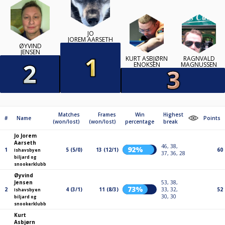
JO
JOREM AARSETH
ØYVIND
JENSEN
KURT ASBJØRN
RAGNVALD
ENOKSEN
MAGNUSSEN
Matches
Frames
Win
Highest
#
Name
Points
(won/lost)
(won/lost)
percentage
break
Jo Jorem
Aarseth
46, 38,
92%
1
5 (5/0)
13 (12/1)
60
Ishavsbyen
37, 36, 28
biljard og
snookerklubb
Øyvind
Jensen
53, 38,
73%
2
4 (3/1)
11 (8/3)
33, 32,
52
Ishavsbyen
30, 30
biljard og
snookerklubb
Kurt
Asbjørn