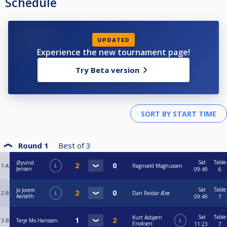
Schedule
UPDATED
Experience the new tournament page!
Try Beta version
Round 1
Best of
3
Sat
Table
Øyvind
1-A
L
Ragnvald Magnussen
Jensen
09:49
6
Sat
Table
Jo Jorem
2-B
L
Dan Reidar Ærø
Aarseth
09:49
7
Sat
Table
Kurt Asbjørn
3-B
Terje Mo Hanssen
L
Enoksen
11:23
7