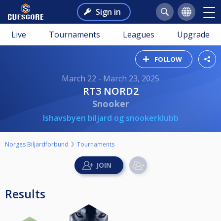
Sign in
Live
Tournaments
Leagues
Upgrade
FOLLOW
March 22 - March 23, 2025
RT3 NORD2
Snooker
Ishavsbyen biljard og snookerklubb
Norges Biljardforbund
Tournaments
Results