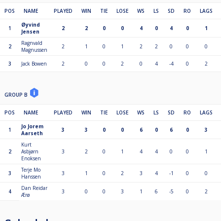
POS
NAME
PLAYED
WIN
TIE
LOSE
WS
LS
SD
RO
LAGS
Øyvind
1
2
2
0
0
4
0
4
0
1
Jensen
Ragnvald
2
2
1
0
1
2
2
0
0
0
Magnussen
3
Jack Bowen
2
0
0
2
0
4
-4
0
2
GROUP B
POS
NAME
PLAYED
WIN
TIE
LOSE
WS
LS
SD
RO
LAGS
Jo Jorem
1
3
3
0
0
6
0
6
0
3
Aarseth
Kurt
2
Asbjørn
3
2
0
1
4
4
0
0
1
Enoksen
Terje Mo
3
3
1
0
2
3
4
-1
0
0
Hanssen
Dan Reidar
4
3
0
0
3
1
6
-5
0
2
Ærø