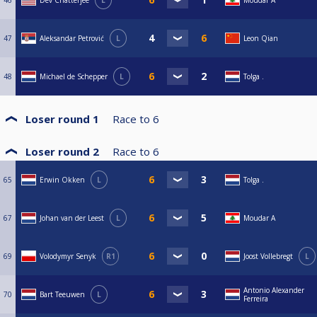
47
Aleksandar Petrović
L
Leon Qian
48
Michael de Schepper
L
Tolga .
Loser round 1
Race to
6
Loser round 2
Race to
6
65
Erwin Okken
L
Tolga .
67
Johan van der Leest
L
Moudar A
69
Volodymyr Senyk
R1
Joost Vollebregt
L
Antonio Alexander
70
Bart Teeuwen
L
Ferreira