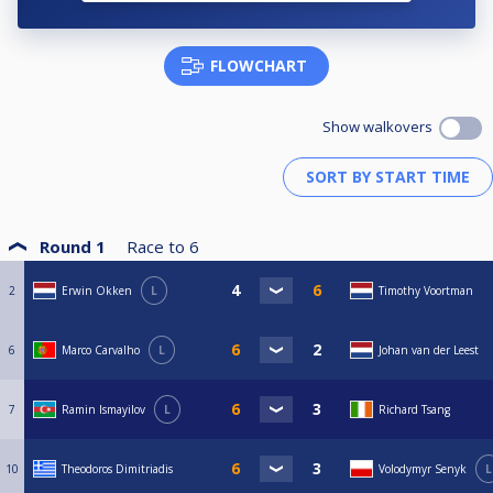
FLOWCHART
Show walkovers
Round 1
Race to
6
2
Erwin Okken
L
Timothy Voortman
6
Marco Carvalho
L
Johan van der Leest
7
Ramin Ismayilov
L
Richard Tsang
10
Theodoros Dimitriadis
Volodymyr Senyk
L