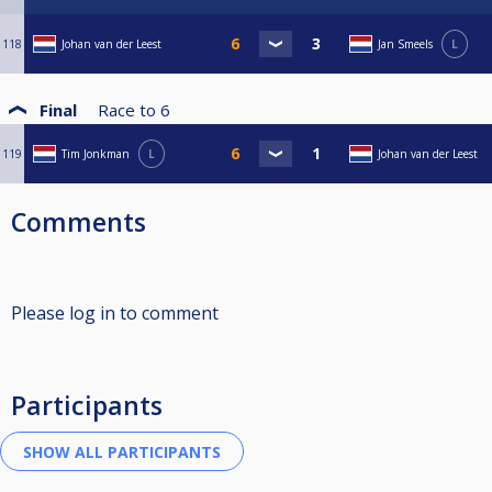
118
Johan van der Leest
Jan Smeels
L
Final
Race to
6
119
Tim Jonkman
L
Johan van der Leest
Comments
Please log in to comment
Participants