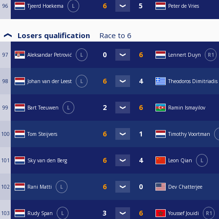
96
Tjeerd Hoekema
L
Peter de Vries
Losers qualification
Race to
6
97
Aleksandar Petrović
L
Lennert Duyn
R1
98
Johan van der Leest
L
Theodoros Dimitriadis
99
Bart Teeuwen
L
Ramin Ismayilov
100
Tom Steijvers
Timothy Voortman
101
Sky van den Berg
Leon Qian
L
102
Rani Matti
L
Dev Chatterjee
103
Rudy Span
L
Youssef Jouidi
R1