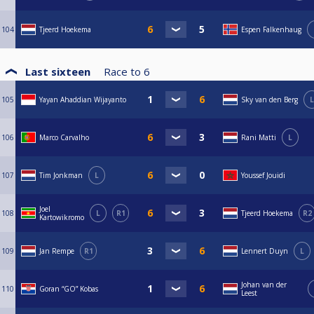
104
Tjeerd Hoekema
Espen Falkenhaug
Last sixteen
Race to
6
105
Yayan Ahaddian Wijayanto
Sky van den Berg
L
106
Marco Carvalho
Rani Matti
L
107
Tim Jonkman
L
Youssef Jouidi
Joel
108
L
R1
Tjeerd Hoekema
R2
Kartowikromo
109
Jan Rempe
R1
Lennert Duyn
L
Johan van der
110
Goran “GO” Kobas
Leest