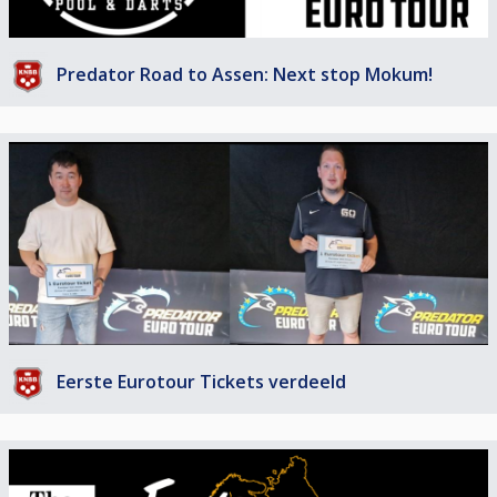
worden aan de organisatie
• Je kan zo vaak meedoen als je wil tot je een Eurotour ticket hebt
gewonnen. Dus win je een
Eurotour ticket dan mag je niet meer deelnemen aan de volgende
Predator Road to Assen: Next stop Mokum!
kwalificatietoernooien.
• Er is geen dresscode van toepassing
• Zaal open: 10.00u
• Start: 11.00u
Bij minder dan 8 deelnemers wordt het toernooi niet gespeeld en wordt
het inschrijfgeld volledig teruggestort.
Prijzengeld (bij vol veld):
1e € 350,- + Eurotourticket twv € 200,-
2e € 250,- + Eurotourticket twv € 200,-
3e € 200,-
5e € 115,-
9e € 67,5,-
Eerste Eurotour Tickets verdeeld