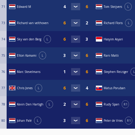
71
Edward M
Tom Steijvers
L
73
Richard van velthoven
Richard Floris
L
74
Sky van den Berg
L
Hasyim Asyari
75
Elton Kamami
L
Rani Matti
76
Marc Stevelmans
Stephen Reiziger
L
77
Chris Jones
L
Matus Poruban
78
Kevin Den Hartigh
L
Rudy Span
R1
80
Johan Palé
L
Peter de Vries
R1