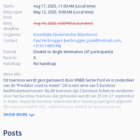
Starts
Aug 17, 2025, 11:00 AM (Local time)
Entry open
May 12, 2025, 9:00 AM (Local time)
from
Entry
Aug 16, 2025, 6:00 PM (Local time)
deadline
Organizer
Koninklijke Nederlandse Biljartbond
Contact
Paul Verbruggen
(
verbruggen_paul@hotmail.com
,
+31611485548
)
Format
Double to Single elimination (47
participants
)
Race to
6
Handicap
No handicap
More info
Dit toernooi wordt georganiseerd door KNBB Sectie Pool en is onderdeel
van de “Predator road to Assen”. Dit is een serie van 5 Eurotour
kwalificatietoernooien. Bij elk toernooi zijn 2 Eurotour tickets te verdienen
voor het Eurotour toernooi dat gehouden wordt van 25 t/m 27 september
in Assen. Naast de Eurotour tickets wordt er tevens prijzengeld uitgereikt.
Elk toernooi heeft € 250,- added money dankzij de sponsoring van
Predator.
SHOW MORE
Het 2e evenement wordt gehouden op 17 augustus 2025 in Mokum Pool
en Darts in Amsterdam. Het toernooi heeft een maximum van 64
Posts
deelnemers (Inschrijfgeld € 40,-). Bij een vol veld is er maar liefst € 2000,-
prijzengeld + 2 Eurotour tickets ter waarde van € 400,- te verdienen.