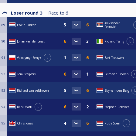
Loser round 3
Race to
6
Aleksandar
89
Erwin Okken
Petrović
90
Johan van der Leest
Richard Tsang
L
91
Volodymyr Senyk
L
Bart Teeuwen
92
Tom Steijvers
Eelco van Dooren
L
93
Richard van velthoven
Sky van den Berg
L
94
Rani Matti
L
Stephen Reiziger
95
Chris Jones
Rudy Span
L