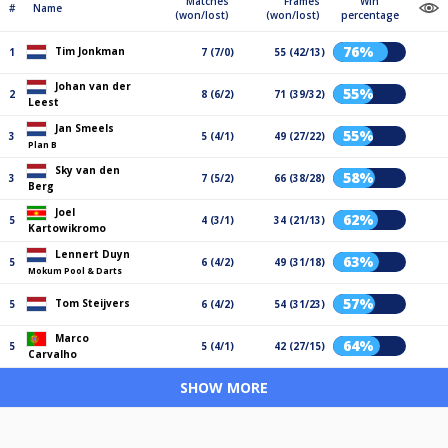
Matches
Frames
Win
#
Name
(won/lost)
(won/lost)
percentage
76%
Tim Jonkman
1
7 (7/0)
55 (42/13)
Johan van der
55%
2
8 (6/2)
71 (39/32)
Leest
Jan Smeels
55%
3
5 (4/1)
49 (27/22)
Plan B
Sky van den
58%
3
7 (5/2)
66 (38/28)
Berg
Joel
62%
5
4 (3/1)
34 (21/13)
Kartowikromo
Lennert Duyn
63%
5
6 (4/2)
49 (31/18)
Mokum Pool & Darts
57%
Tom Steijvers
5
6 (4/2)
54 (31/23)
Marco
64%
5
5 (4/1)
42 (27/15)
Carvalho
SHOW MORE