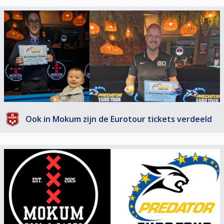
Er wordt gespeeld op 16 tafels en deze zijn allemaal gefit met Iwan
Simonis. Alle tafels zijn daarnaast voorzien van een Aramith Pro set. Er
wordt gespeeld in een 64 man DKO schema, waarvan er 16 doorgaan naar
een SKO schema. Daar worden de prijzen verdeeld.
Toernooi info:
• Spelsoort: 9-ball
• Racking: Magic Rack, 9 op de spot met driepuntsregel
• Break: Alternate break
• Schema: 64DKO-16SKO
• Race naar: Minimaal 5, Afhankelijk van het aantal inschrijvingen kunnen de
racelengtes en
SKO-fase variëren (De wedstrijdleiding is bepalend hierin).
Ook in Mokum zijn de Eurotour tickets verdeeld
• Volwaardig KNBB lidmaatschap verplicht
• Open voor alle niveaus
• Deelname is niet Regio-gebonden
• Inschrijving en betaling dient online te worden voldaan via CueScore.
Afmelden met
terugbetaling kan tot en met zondag 10 augustus 2025 tot 23.59u daarna
zal er geen
inschrijfgeld meer terugbetaald worden.
• Bij het verkrijgen van het Eurotour ticket is de speler zelf verantwoordelijk
voor het verdere
gebruik en de bijbehorende verplichtingen. Het Eurotour ticket kan niet
teruggegeven