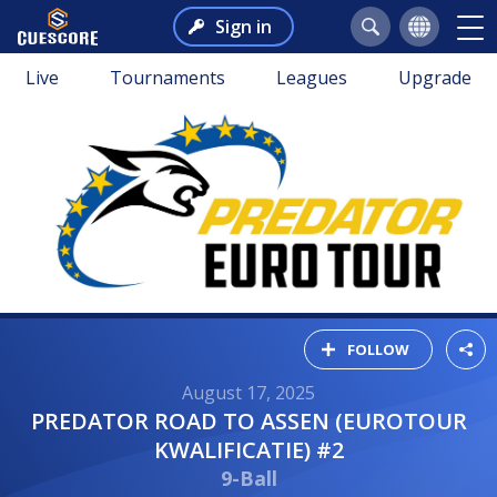
Sign in
Live
Tournaments
Leagues
Upgrade
FOLLOW
August 17, 2025
PREDATOR ROAD TO ASSEN (EUROTOUR
KWALIFICATIE) #2
9-Ball