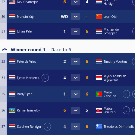
27
Dev Chatterjee
Hartigh
30
Muhsin Yağlı
Leon Qian
Michael de
31
Johan Palé
Schepper
Winner round 1
Race to
6
33
Peter de Vries
Timothy Voortman
Yayan Ahaddian
34
Tjeerd Hoekema
L
Wijayanto
Marco
35
Rudy Span
L
Carvalho
Matus
36
Ramin Ismayilov
L
Poruban
37
Stephen Reiziger
L
Theodoros Dimitriadis