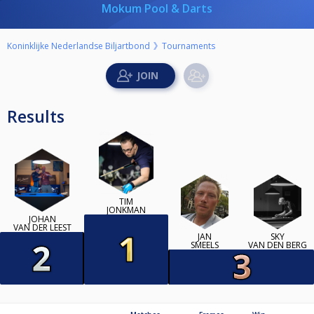
Mokum Pool & Darts
Koninklijke Nederlandse Biljartbond
Tournaments
Results
TIM
JONKMAN
JOHAN
VAN DER LEEST
JAN
SKY
SMEELS
VAN DEN BERG