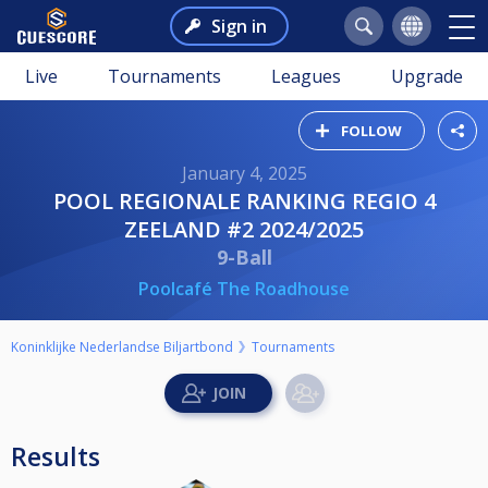
Sign in
Live
Tournaments
Leagues
Upgrade
FOLLOW
January 4, 2025
POOL REGIONALE RANKING REGIO 4
ZEELAND #2 2024/2025
9-Ball
Poolcafé The Roadhouse
Koninklijke Nederlandse Biljartbond
Tournaments
Results