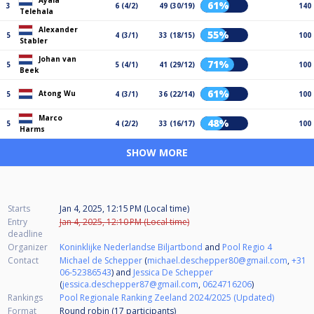
Ayala
61%
3
6 (4/2)
49 (30/19)
140
Telehala
Alexander
55%
5
4 (3/1)
33 (18/15)
100
Stabler
Johan van
71%
5
5 (4/1)
41 (29/12)
100
Beek
61%
Atong Wu
5
4 (3/1)
36 (22/14)
100
Marco
48%
5
4 (2/2)
33 (16/17)
100
Harms
SHOW MORE
Starts
Jan 4, 2025, 12:15 PM (Local time)
Entry
Jan 4, 2025, 12:10 PM (Local time)
deadline
Organizer
Koninklijke Nederlandse Biljartbond
and
Pool Regio 4
Contact
Michael de Schepper
(
michael.deschepper80@gmail.com
,
+31
06-52386543
) and
Jessica De Schepper
(
jessica.deschepper87@gmail.com
,
0624716206
)
Rankings
Pool Regionale Ranking Zeeland 2024/2025 (Updated)
Format
Round robin (17
participants
)