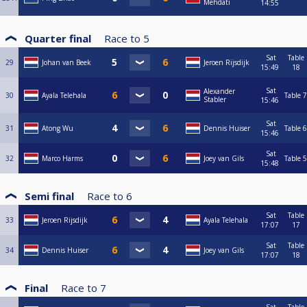
Mehdati
14:55
Quarter final
Race to
5
Sat
Table
29
Johan van Beek
Jeroen Rijsdijk
15:49
18
Sat
Alexander
30
Ayala Telehala
Table 7
Stabler
15:46
Sat
31
Atong Wu
Dennis Huiser
Table 6
15:46
Sat
32
Marco Harms
Joey van Gils
Table 5
15:48
Semi final
Race to
6
Sat
Table
33
Jeroen Rijsdijk
Ayala Telehala
17:07
17
Sat
Table
34
Dennis Huiser
Joey van Gils
17:07
18
Final
Race to
7