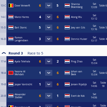
Sat
Shanna
13-C
Dave Verwerft
Table 6
Bloemberg
13:09
Sat
14-C
Marco Harms
Atong Wu
13:12
Sat
15-D
Bart Stanic
Joey van Gils
Table 5
13:16
Sat
Ramon
16-D
Dennis Huiser
Table 4
Langendoen
13:17
Round 3
Race to
5
Sat
17-A
Ayala Telehala
Ping Zhao
15:04
Sat
Yassine Al
Johan van
18-A
Table 6
Mehdati
Beek
15:04
Sat
Table
19-B
Jasper Vantricht
Jeroen Rijsdijk
14:06
18
Sat
Alexander
20-B
Evert de Kok
Stabler
14:06
Sat
Table