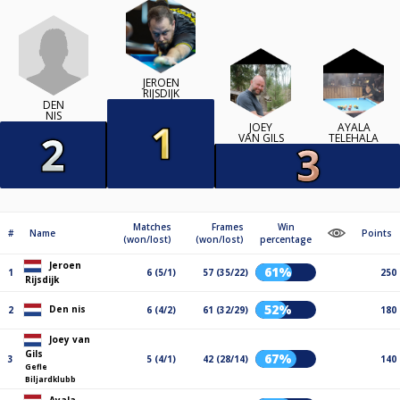
JEROEN
RIJSDIJK
DEN
NIS
JOEY
AYALA
VAN GILS
TELEHALA
Matches
Frames
Win
#
Name
Points
(won/lost)
(won/lost)
percentage
Jeroen
61%
1
6 (5/1)
57 (35/22)
250
Rijsdijk
52%
Den nis
2
6 (4/2)
61 (32/29)
180
Joey van
Gils
67%
3
5 (4/1)
42 (28/14)
140
Gefle
Biljardklubb