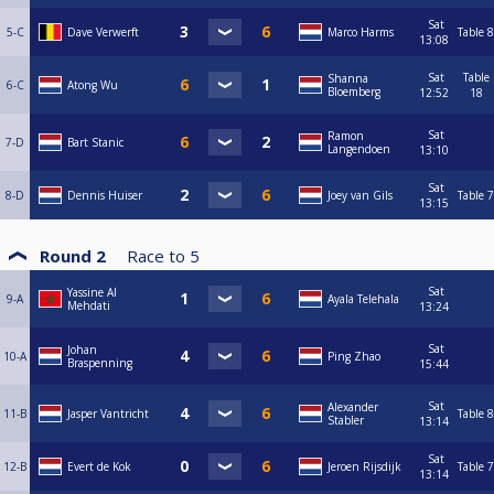
Sat
5-C
Dave Verwerft
Marco Harms
Table 8
13:08
Sat
Table
Shanna
6-C
Atong Wu
Bloemberg
12:52
18
Sat
Ramon
7-D
Bart Stanic
Langendoen
13:10
Sat
8-D
Dennis Huiser
Joey van Gils
Table 7
13:15
Round 2
Race to
5
Sat
Yassine Al
9-A
Ayala Telehala
Mehdati
13:24
Sat
Johan
10-A
Ping Zhao
Braspenning
15:44
Sat
Alexander
11-B
Jasper Vantricht
Table 8
Stabler
13:14
Sat
12-B
Evert de Kok
Jeroen Rijsdijk
Table 7
13:14