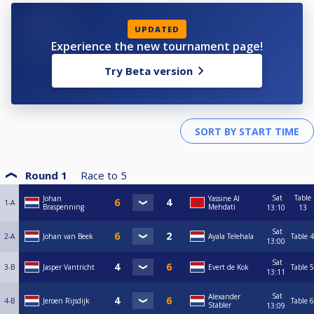
https://www.poolbiljarten.nl/prestatiesport/teamcompetitie-2
UPDATED
Experience the new tournament page!
Try Beta version
Round 1
Race to
5
Sat
Table
Johan
Yassine Al
1-A
Braspenning
Mehdati
13:10
13
Sat
2-A
Johan van Beek
Ayala Telehala
Table 4
13:00
Sat
3-B
Jasper Vantricht
Evert de Kok
Table 5
13:11
Sat
Alexander
4-B
Jeroen Rijsdijk
Table 6
Stabler
13:09