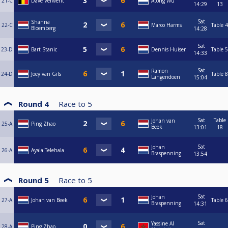
21-C
Dave Verwerft
Atong Wu
14:29
13
Sat
Shanna
22-C
Marco Harms
Table 4
Bloemberg
14:28
Sat
23-D
Bart Stanic
Dennis Huiser
Table 5
14:33
Sat
Ramon
24-D
Joey van Gils
Table 8
Langendoen
15:04
Round 4
Race to
5
Sat
Table
Johan van
25-A
Ping Zhao
Beek
13:01
18
Sat
Johan
26-A
Ayala Telehala
Braspenning
13:54
Round 5
Race to
5
Sat
Johan
27-A
Johan van Beek
Table 6
Braspenning
14:31
Sat
Yassine Al
28-A
Ping Zhao