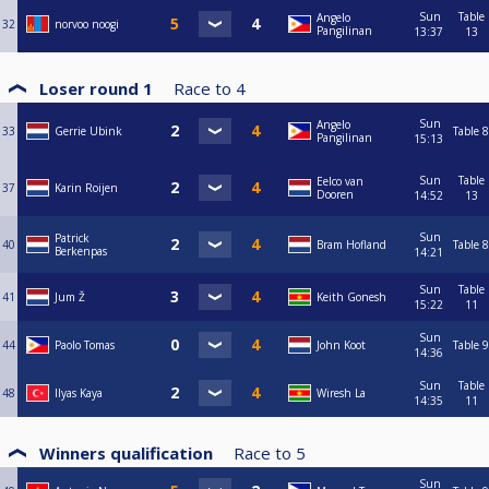
Sun
Table
Angelo
32
norvoo noogi
Pangilinan
13:37
13
Loser round 1
Race to
4
Sun
Angelo
33
Gerrie Ubink
Table 8
Pangilinan
15:13
Sun
Table
Eelco van
37
Karin Roijen
Dooren
14:52
13
Sun
Patrick
40
Bram Hofland
Table 8
Berkenpas
14:21
Sun
Table
41
Jum Ž
Keith Gonesh
15:22
11
Sun
44
Paolo Tomas
John Koot
Table 9
14:36
Sun
Table
48
Ilyas Kaya
Wiresh La
14:35
11
Winners qualification
Race to
5
Sun