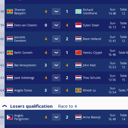
Sun
Table
Shamier
Richard
58
Balaydin
Gierdharie
14:48
12
Sun
Table
59
Eelco van Dooren
Dylan Dasar
16:13
14
Sun
Table
Jeanette
60
Bram Hofland
Eemsters
15:41
12
Sun
61
Keith Gonesh
Hamtu Ojiyed
Table 8
16:46
Sun
Table
62
Bas Verwijmeren
John Koot
15:53
13
Sun
Table
63
Joost Vollebregt
Theo Schutte
13:56
15
Sun
64
Angelo Tomas
Wiresh La
Table 7
15:54
Losers qualification
Race to
4
Sun
Table
Angelo
65
Anna Boswijk
Pangilinan
16:49
14