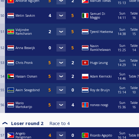
49
Antonie Nguyen
Manuel Tomas
Table 9
15:13
Sun
Table
Samuel Di
50
Metin Savkin
Maggio
14:11
16
Sun
Table
Vidjindre
51
Tjeerd Hoekema
Ramcharan
14:38
15
Sun
Table
Navin
52
Anna Boswijk
Ramkhelawan
15:25
14
Sun
Table
53
Chris Pronk
Hugo Leung
14:29
14
Sun
54
Hassan Osman
Adam Kiernicki
Table 7
14:46
Sun
Table
55
Awin Sewgobind
Roy de Bruijn
15:14
10
Sun
Table
Mario
56
norvoo noogi
Martokarijo
15:36
16
Loser round 2
Race to
4
Sun
Angelo
57
Ricardo Agapito
Table 8
Pangilinan
16:14