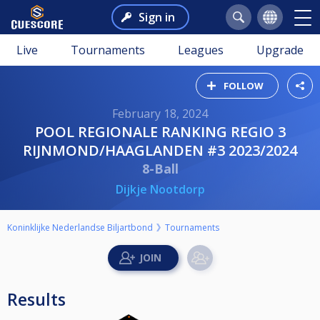
Sign in
Live
Tournaments
Leagues
Upgrade
FOLLOW
February 18, 2024
POOL REGIONALE RANKING REGIO 3
RIJNMOND/HAAGLANDEN #3 2023/2024
8-Ball
Dijkje Nootdorp
Koninklijke Nederlandse Biljartbond
Tournaments
Results