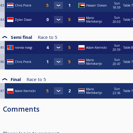
Sun
83
Chris Pronk
Hassan Osman
Table 7
18:59
Sun
Mario
84
Dylan Dasar
Table 7
Martokarijo
20:03
Semi final
Race to
5
Sun
85
norvoo noogi
Adam Kiernicki
Table 8
20:59
Sun
Mario
86
Chris Pronk
Table 7
Martokarijo
20:47
Final
Race to
5
Sun
Mario
87
Adam Kiernicki
Table 7
Martokarijo
22:36
Comments