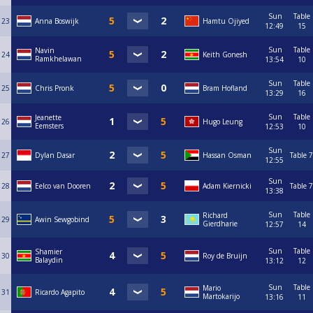
http://helpdeskpool.knbb.nl/support/solutions/articles/1000268467-reglement-regionale-ranking
Sun
Table
23
Anna Boswijk
Hamtu Ojiyed
12:49
15
Meer info is hier te vinden:
Sun
Table
Navin
https://www.poolbiljarten.nl/prestatiesport/teamcompetitie-2
24
Keith Gonesh
Ramkhelawan
13:54
10
Sun
Table
25
Chris Pronk
Bram Hofland
13:29
16
Sun
Table
Jeanette
26
Hugo Leung
Eemsters
12:53
10
Sun
27
Dylan Dasar
Hassan Osman
Table 7
12:55
Sun
28
Eelco van Dooren
Adam Kiernicki
Table 7
13:38
Sun
Table
Richard
29
Awin Sewgobind
Gierdharie
12:57
14
Sun
Table
Shamier
30
Roy de Bruijn
Balaydin
13:12
12
Sun
Table
Mario
31
Ricardo Agapito
Martokarijo
13:16
11