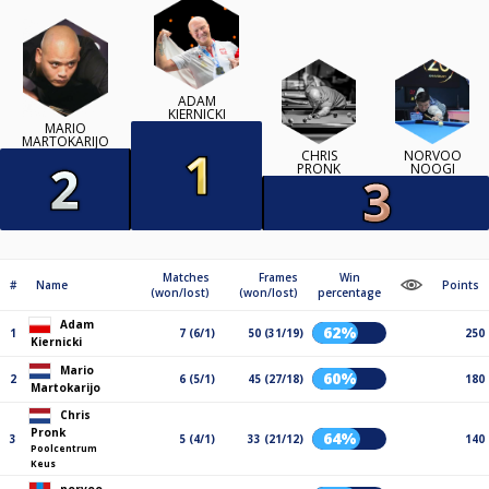
ADAM
KIERNICKI
MARIO
MARTOKARIJO
CHRIS
NORVOO
PRONK
NOOGI
Matches
Frames
Win
#
Name
Points
(won/lost)
(won/lost)
percentage
Adam
62%
1
7 (6/1)
50 (31/19)
250
Kiernicki
Mario
60%
2
6 (5/1)
45 (27/18)
180
Martokarijo
Chris
Pronk
64%
3
5 (4/1)
33 (21/12)
140
Poolcentrum
Keus