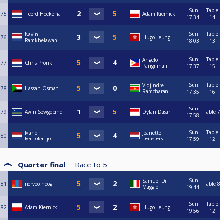
Sun
Table
75
Tjeerd Hoekema
Adam Kiernicki
17:34
14
Sun
Table
Navin
76
Hugo Leung
Ramkhelawan
18:03
13
Sun
Table
Angelo
77
Chris Pronk
Pangilinan
17:37
15
Sun
Table
Vidjindre
78
Hassan Osman
Ramcharan
17:35
16
Sun
79
Awin Sewgobind
Dylan Dasar
Table 7
17:58
Sun
Table
Mario
Jeanette
80
Martokarijo
Eemsters
17:59
12
Quarter final
Race to
5
Sun
Samuel Di
81
norvoo noogi
Table 8
Maggio
19:44
Sun
Table
82
Adam Kiernicki
Hugo Leung
19:56
12