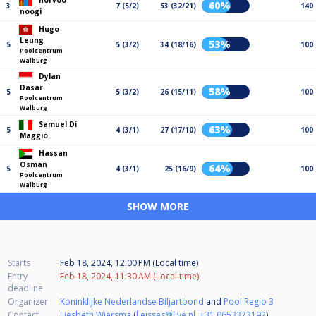
norvoo
60%
3
7 (5/2)
53 (32/21)
140
noogi
Hugo
Leung
53%
5
5 (3/2)
34 (18/16)
100
Poolcentrum
Walburg
Dylan
Dasar
58%
5
5 (3/2)
26 (15/11)
100
Poolcentrum
Walburg
Samuel Di
63%
5
4 (3/1)
27 (17/10)
100
Maggio
Hassan
Osman
64%
5
4 (3/1)
25 (16/9)
100
Poolcentrum
Walburg
SHOW MORE
Starts
Feb 18, 2024, 12:00 PM (Local time)
Entry
Feb 18, 2024, 11:30 AM (Local time)
deadline
Organizer
Koninklijke Nederlandse Biljartbond
and
Pool Regio 3
Contact
Liesbeth Wiersma
(
l.eisses@live.nl
,
+31 0653373192
)