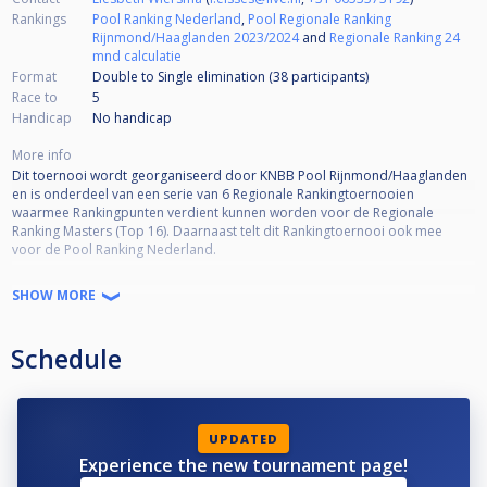
Rankings
Pool Ranking Nederland
,
Pool Regionale Ranking
Rijnmond/Haaglanden 2023/2024
and
Regionale Ranking 24
mnd calculatie
Format
Double to Single elimination (38
participants
)
Race to
5
Handicap
No handicap
More info
Dit toernooi wordt georganiseerd door KNBB Pool Rijnmond/Haaglanden
en is onderdeel van een serie van 6 Regionale Rankingtoernooien
waarmee Rankingpunten verdient kunnen worden voor de Regionale
Ranking Masters (Top 16). Daarnaast telt dit Rankingtoernooi ook mee
voor de Pool Ranking Nederland.
Toernooi informatie:
SHOW MORE
•KNBB lidmaatschap verplicht
•KNBB reglement van toepassing
Schedule
•Open voor alle niveaus
•Deelname is niet Regio-gebonden
•Kwalificatie Masters (Top 16) 50% deelname = minimaal 3 deelnames
•Format = DKO to SKO*
*De wedstrijden in de Single-KO schema worden volgens de standaarden
UPDATED
van Cuescore bepaald. Afhankelijk van het aantal inschrijvingen kunnen de
Experience the new tournament page!
racelengtes en SKO-fase variëren (De wedstrijdleiding is bepalend hierin).