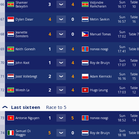
Sun
Table
Shamier
Vidjindre
66
Balaydin
Ramcharan
16:17
10
Sun
Table
67
Dylan Dasar
Metin Savkin
16:57
16
Sun
Jeanette
68
Manuel Tomas
Table 7
Eemsters
17:02
Sun
69
Keith Gonesh
norvoo noogi
Table 8
17:41
Sun
Table
70
John Koot
Roy de Bruijn
17:07
13
Sun
Table
71
Joost Vollebregt
Adam Kiernicki
16:16
15
Sun
Table
72
Wiresh La
Hugo Leung
17:03
12
Last sixteen
Race to
5
Sun
Table
73
Antonie Nguyen
norvoo noogi
18:52
14
Sun
Samuel Di
74
Roy de Bruijn
Table 8
Maggio
18:18