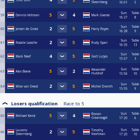
58
Timo Smit
Steernberg
16:01
5
Sun
Table
59
Dennis Veltman
Mark Goeree
16:27
8
Sun
Table
60
Jeroen de Groot
Harry Royes
16:28
9
Sun
Table
61
Rosalie Lassche
Rudy Span
16:35
13
Sun
Table
62
Mark Neef
Gert Lutjes
15:57
3
Sun
Table
Alexander
63
Alex Boeve
Hulshof
15:56
10
Sun
Table
64
Mike van Deest
Michel Drenth
15:55
9
Losers qualification
Race to
5
Sun
Table
Rovian
65
Michael Kerck
Graanoogst
17:20
6
Sun
Table
Laurens
Timothy
66
Steernberg
Voortman
17:20
10