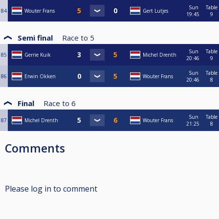
Sun
Table
84
Wouter Frans
Gert Lutjes
19:45
9
Semi final
Race to
5
Sun
Table
85
Gerrie Kuik
Michel Drenth
20:46
9
Sun
Table
86
Erwin Okken
Wouter Frans
20:46
8
Final
Race to
6
Sun
Table
87
Michel Drenth
Wouter Frans
21:25
8
Comments
Please log in to comment