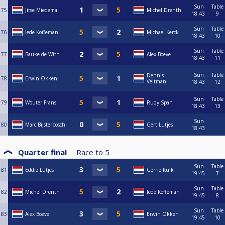
Sun
Table
75
Jitse Miedema
Michel Drenth
18:43
9
Sun
Table
76
Iede Koffeman
Michael Kerck
18:43
10
Sun
Table
77
Bauke de With
Alex Boeve
18:43
11
Sun
Table
Dennis
78
Erwin Okken
Veltman
18:43
12
Sun
Table
79
Wouter Frans
Rudy Span
18:43
13
Sun
80
Marc Bijsterbosch
Gert Lutjes
18:43
Quarter final
Race to
5
Sun
Table
81
Eddie Lutjes
Gerrie Kuik
19:45
7
Sun
Table
82
Michel Drenth
Iede Koffeman
19:45
8
Sun
Table
83
Alex Boeve
Erwin Okken
19:45
10