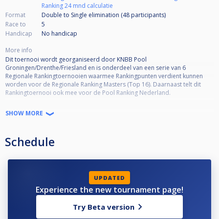
Ranking 24 mnd calculatie
Format
Double to Single elimination (48
participants
)
Race to
5
Handicap
No handicap
More info
Dit toernooi wordt georganiseerd door KNBB Pool
Groningen/Drenthe/Friesland en is onderdeel van een serie van 6
Regionale Rankingtoernooien waarmee Rankingpunten verdient kunnen
worden voor de Regionale Ranking Masters (Top 16). Daarnaast telt dit
Rankingtoernooi ook mee voor de Pool Ranking Nederland.
Toernooi informatie:
SHOW MORE
•KNBB lidmaatschap verplicht
•KNBB reglement van toepassing
Schedule
•Open voor alle niveaus
•Deelname is niet Regio-gebonden
•Kwalificatie Masters (Top 16) 50% deelname = minimaal 3 deelnames
•Format = DKO to SKO*
*De wedstrijden in de Single-KO schema worden volgens de standaarden
UPDATED
van Cuescore bepaald. Afhankelijk van het aantal inschrijvingen kunnen de
Experience the new tournament page!
racelengtes en SKO-fase variëren (De wedstrijdleiding is bepalend hierin).
Try Beta version
Voorbeeld Seeding SKO schema ‘Laatste 16’: