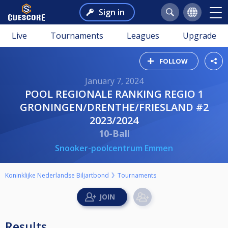
Sign in
Live
Tournaments
Leagues
Upgrade
FOLLOW
January 7, 2024
POOL REGIONALE RANKING REGIO 1
GRONINGEN/DRENTHE/FRIESLAND #2
2023/2024
10-Ball
Snooker-poolcentrum Emmen
Koninklijke Nederlandse Biljartbond
Tournaments
Results