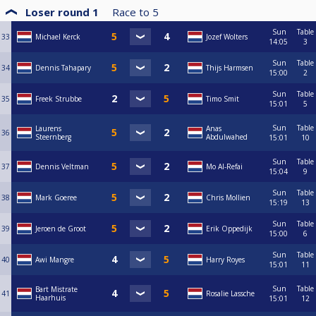
Loser round 1
Race to
5
Sun
Table
33
Michael Kerck
Jozef Wolters
14:05
3
Sun
Table
34
Dennis Tahapary
Thijs Harmsen
15:00
2
Sun
Table
35
Freek Strubbe
Timo Smit
15:01
5
Sun
Table
Laurens
Anas
36
Steernberg
Abdulwahed
15:01
10
Sun
Table
37
Dennis Veltman
Mo Al-Refai
15:04
9
Sun
Table
38
Mark Goeree
Chris Mollien
15:19
13
Sun
Table
39
Jeroen de Groot
Erik Oppedijk
15:00
6
Sun
Table
40
Awi Mangre
Harry Royes
15:01
11
Sun
Table
Bart Mistrate
41
Rosalie Lassche
Haarhuis
15:01
12