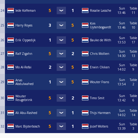
Sun
Table
24
Iede Koffeman
Rosalie Lassche
13:46
11
Sun
Table
Kim
25
Harry Royes
Uytenbogaardt
13:46
10
Sun
Table
26
Erik Oppedijk
Bauke de With
13:53
17
Sun
Table
27
Ralf Zigahn
Chris Mollien
14:30
13
Sun
Table
28
Mo Al-Refai
Erwin Okken
14:02
9
Sun
Table
Anas
29
Wouter Frans
Abdulwahed
13:54
2
Sun
Table
Wouter
30
Timo Smit
Reugebrink
13:42
6
Sun
Table
31
Ali Abu-Rashed
Thijs Harmsen
14:02
14
Sun
Table
32
Marc Bijsterbosch
Jozef Wolters
13:39
3