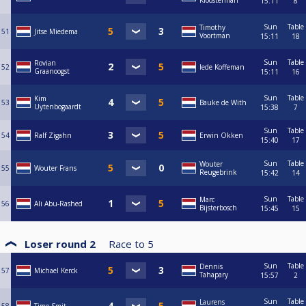
Kloosterman
15:11
8
Sun
Table
Timothy
51
Jitse Miedema
Voortman
15:11
18
Sun
Table
Rovian
52
Iede Koffeman
Graanoogst
15:11
16
Sun
Table
Kim
53
Bauke de With
Uytenbogaardt
15:38
7
Sun
Table
54
Ralf Zigahn
Erwin Okken
15:40
17
Sun
Table
Wouter
55
Wouter Frans
Reugebrink
15:42
14
Sun
Table
Marc
56
Ali Abu-Rashed
Bijsterbosch
15:45
15
Loser round 2
Race to
5
Sun
Table
Dennis
57
Michael Kerck
Tahapary
15:57
2
Sun
Table
Laurens