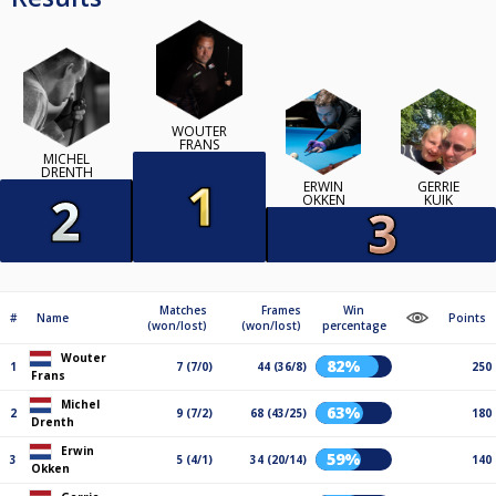
WOUTER
FRANS
MICHEL
DRENTH
ERWIN
GERRIE
OKKEN
KUIK
Matches
Frames
Win
#
Name
Points
(won/lost)
(won/lost)
percentage
Wouter
82%
1
7 (7/0)
44 (36/8)
250
Frans
Michel
63%
2
9 (7/2)
68 (43/25)
180
Drenth
Erwin
59%
3
5 (4/1)
34 (20/14)
140
Okken