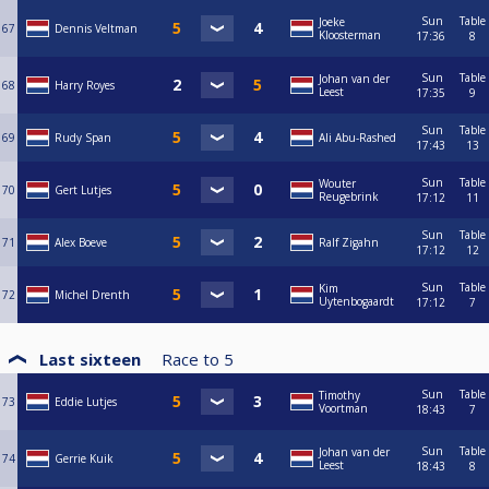
Sun
Table
Joeke
67
Dennis Veltman
Kloosterman
17:36
8
Sun
Table
Johan van der
68
Harry Royes
Leest
17:35
9
Sun
Table
69
Rudy Span
Ali Abu-Rashed
17:43
13
Sun
Table
Wouter
70
Gert Lutjes
Reugebrink
17:12
11
Sun
Table
71
Alex Boeve
Ralf Zigahn
17:12
12
Sun
Table
Kim
72
Michel Drenth
Uytenbogaardt
17:12
7
Last sixteen
Race to
5
Sun
Table
Timothy
73
Eddie Lutjes
Voortman
18:43
7
Sun
Table
Johan van der
74
Gerrie Kuik
Leest
18:43
8