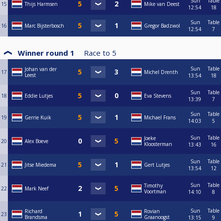
Sun
Table
15
Thijs Harmsen
Mike van Deest
12:54
18
Meer info is hier te vinden:
https://www.poolbiljarten.nl/prestatiesport/teamcompetitie-2
Sun
Table
16
Marc Bijsterbosch
Gregor Badzwol
12:54
7
Winner round 1
Race to
5
Sun
Table
Johan van der
17
Michel Drenth
Leest
13:54
18
Sun
Table
18
Eddie Lutjes
Eva Stevens
13:39
7
Sun
Table
19
Gerrie Kuik
Michael Frans
14:03
5
Sun
Table
Joeke
20
Alex Boeve
Kloosterman
13:43
16
Sun
Table
21
Jitse Miedema
Gert Lutjes
13:54
12
Sun
Table
Timothy
22
Mark Neef
Voortman
14:10
8
Sun
Table
Richard
Rovian
23
Brandsma
Graanoogst
13:15
9