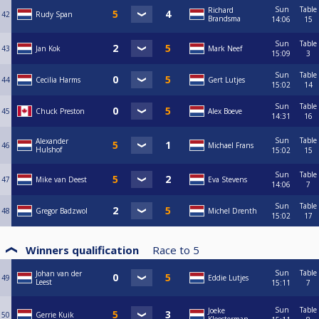
Sun
Table
Richard
42
Rudy Span
Brandsma
14:06
15
Sun
Table
43
Jan Kok
Mark Neef
15:09
3
Sun
Table
44
Cecilia Harms
Gert Lutjes
15:02
14
Sun
Table
45
Chuck Preston
Alex Boeve
14:31
16
Sun
Table
Alexander
46
Michael Frans
Hulshof
15:02
15
Sun
Table
47
Mike van Deest
Eva Stevens
14:06
7
Sun
Table
48
Gregor Badzwol
Michel Drenth
15:02
17
Winners qualification
Race to
5
Sun
Table
Johan van der
49
Eddie Lutjes
Leest
15:11
7
Sun
Table
Joeke
50
Gerrie Kuik