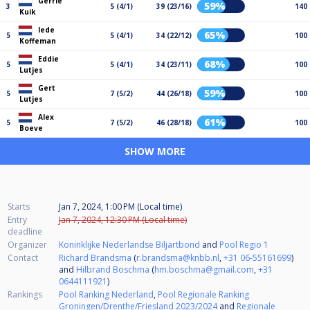
Gerrie
59%
3
5 (4/1)
39 (23/16)
140
Kuik
Iede
65%
5
5 (4/1)
34 (22/12)
100
Koffeman
Eddie
68%
5
5 (4/1)
34 (23/11)
100
Lutjes
Gert
59%
5
7 (5/2)
44 (26/18)
100
Lutjes
Alex
61%
5
7 (5/2)
46 (28/18)
100
Boeve
SHOW MORE
Starts
Jan 7, 2024, 1:00 PM (Local time)
Entry
Jan 7, 2024, 12:30 PM (Local time)
deadline
Organizer
Koninklijke Nederlandse Biljartbond
and
Pool Regio 1
Contact
Richard Brandsma
(
r.brandsma@knbb.nl
,
+31 06-55161699
)
and
Hilbrand Boschma
(
hm.boschma@gmail.com
,
+31
0644111921
)
Rankings
Pool Ranking Nederland
,
Pool Regionale Ranking
Groningen/Drenthe/Friesland 2023/2024
and
Regionale