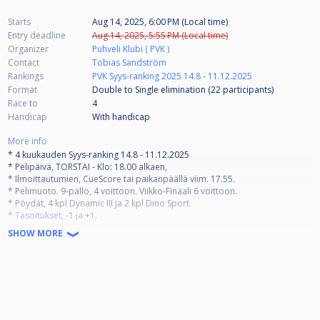
Starts
Aug 14, 2025, 6:00 PM (Local time)
Entry deadline
Aug 14, 2025, 5:55 PM (Local time)
Organizer
Puhveli Klubi ( PVK )
Contact
Tobias Sandström
Rankings
PVK Syys-ranking 2025 14.8 - 11.12.2025
Format
Double to Single elimination (22
participants
)
Race to
4
Handicap
With handicap
More info
* 4 kuukauden Syys-ranking 14.8 - 11.12.2025
* Pelipäivä, TORSTAI - Klo: 18.00 alkaen,
* Ilmoittautumien, CueScore tai paikanpäällä viim. 17.55.
* Pelimuoto. 9-pallo, 4 voittoon. Viikko-Finaali 6 voittoon.
* Pöydät, 4 kpl Dynamic III ja 2 kpl Dino Sport.
* Tasoitukset, -1 ja +1.
* Aloittaja arvotaan, vuoroaloitukset
SHOW MORE
* Osallistumismaksu klubin jäseniltä 10€. Vieraat15€, josta klubille 5€.
* Palkinnot os. määrästä riippuen (1. 50% 2. 30% 3-4. 10%.)
* RG-listaan kerääntyy pisteet jokaisesta käydystä viikkokisasta 4
kuukauden ajan. ( tämä siis suosii aktiivisia pelaajia! )
* Viikkokisoista menee 2 euroa per pelaaja finaali pottiin.
* Rankingin 8 eniten pisteitä kerännyttä pelaajaa pääsee syksyn päätös
Finaaliin.