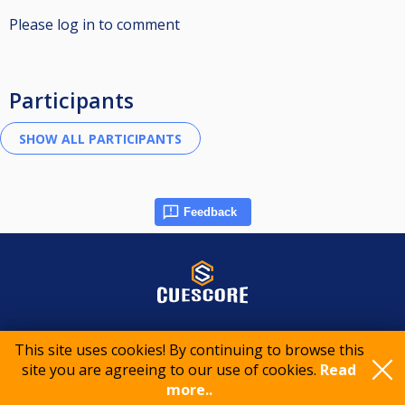
Please log in to comment
Participants
Feedback
© 2015-2026 CueScore International
This site uses cookies! By continuing to browse this
site you are agreeing to our use of cookies.
Read
Cookie policy
Privacy policy
Terms of service
more..