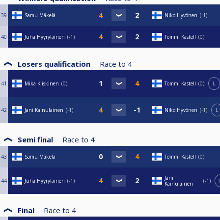
39
Samu Mäkelä
Niko Hyvönen
-1
40
Juha Hyyryläinen
-1
Tommi Kastell
0
Losers qualification
Race to
4
41
Mika Kiiskinen
0
Tommi Kastell
0
L
42
Jani Kainulainen
-1
Niko Hyvönen
-1
L
Semi final
Race to
4
43
Samu Mäkelä
Tommi Kastell
0
Jani
44
Juha Hyyryläinen
-1
-1
Kainulainen
Final
Race to
4