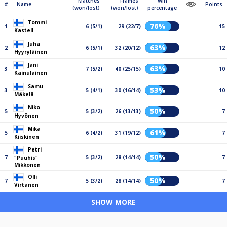
Matches
Frames
Win
#
Name
Points
(won/lost)
(won/lost)
percentage
Tommi
76%
1
6 (5/1)
29 (22/7)
15
Kastell
Juha
63%
2
6 (5/1)
32 (20/12)
12
Hyyryläinen
Jani
63%
3
7 (5/2)
40 (25/15)
10
Kainulainen
Samu
53%
3
5 (4/1)
30 (16/14)
10
Mäkelä
Niko
50%
5
5 (3/2)
26 (13/13)
7
Hyvönen
Mika
61%
5
6 (4/2)
31 (19/12)
7
Kiiskinen
Petri
50%
7
5 (3/2)
28 (14/14)
7
"Puuhis"
Mikkonen
Olli
50%
7
5 (3/2)
28 (14/14)
7
Virtanen
SHOW MORE