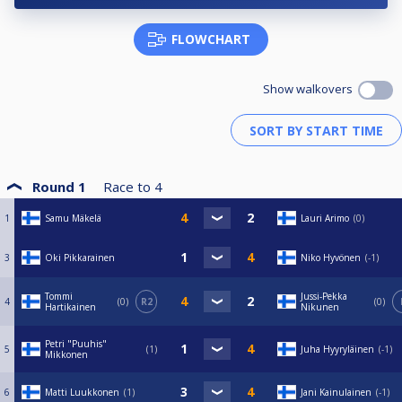
FLOWCHART
Show walkovers
Round 1
Race to
4
1
Samu Mäkelä
Lauri Arimo
0
3
Oki Pikkarainen
Niko Hyvönen
-1
Tommi
Jussi-Pekka
4
0
R2
0
Hartikainen
Nikunen
Petri "Puuhis"
5
1
Juha Hyyryläinen
-1
Mikkonen
6
Matti Luukkonen
1
Jani Kainulainen
-1