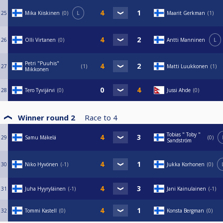
25
Mika Kiiskinen
0
L
Maarit Gerkman
1
26
Olli Virtanen
0
Antti Manninen
L
Petri "Puuhis"
27
1
Matti Luukkonen
1
Mikkonen
28
Tero Tyvijärvi
0
Jussi Ahde
0
Winner round 2
Race to
4
Tobias " Toby "
29
Samu Mäkelä
0
Sandström
30
Niko Hyvönen
-1
Jukka Korhonen
0
31
Juha Hyyryläinen
-1
Jani Kainulainen
-1
32
Tommi Kastell
0
Konsta Bergman
0