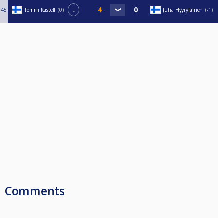
45
Tommi Kastell
0
L
Juha Hyyryläinen
-1
Comments