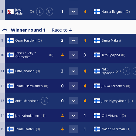
Jussi
8
0
L
R1
Konsta Bergman
0
Ahde
Winner round 1
Race to
4
9
Oscar Forsblom
0
Samu Mäkelä
Tobias " Toby "
10
0
Tero Tyvijärvi
0
Sandström
Niko
11
Otto Järvinen
0
-1
L
Hyvönen
12
Tommi Hartikainen
0
Jukka Korhonen
0
13
Antti Manninen
L
Juha Hyyryläinen
-1
14
Jani Kainulainen
-1
Olli Virtanen
0
15
Tommi Kastell
0
Maarit Gerkman
1