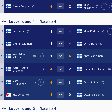
Mika
16
Konsta Bergman
0
0
L
Kiiskinen
Loser round 1
Race to
4
17
Lauri Arimo
0
Mika Kiiskinen
0
L
19
Oki Pikkarainen
Olli Virtanen
0
Jussi-Pekka
20
0
L
Antti Manninen
Nikunen
Petri "Puuhis"
21
1
Tommi Hartikainen
0
Mikkonen
Matti
22
1
L
Otto Järvinen
0
Luukkonen
24
Jussi Ahde
0
Oscar Forsblom
0
Loser round 2
Race to
4