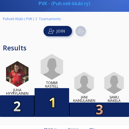
PVK - (Puh.veli-klubi ry)
Puhveli Klubi ( PVK )
Tournaments
Results
TOMMI
KASTELL
JUHA
HYYRYLÄINEN
JANI
SAMU
KAINULAINEN
MÄKELÄ