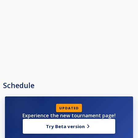
* Lisä-Infot klubilta tai s-postilla, pvk.klubi@gmail.com
* Tobias Sandström, Niko Hyvönen, Juha Hyyryläinen
*Syys-Ranking päätös Finaali*
* Syys RG-finaali pelataan lauantaina 13.12.2025 klo.12.00.
* Finaalin pelimuoto. 9-pallo, pelit 6 voittoon.
* Pöydät, 4 kpl Dynamic III ja 2 kpl Dino Sport.
* Tasoitukset, -1 ja +1.
* Osallistumismaksu 10€/15€, joka käytetään Finaalin palkintoihin.
* Palkintopotti: 4 kuukauden aikana kertynyt viikkokisa potti + finaalin os.
maksut.
* Palkinnot loppu Finaalissa: (1. 50% 2. 30% 3-4. 10%.)
* Lisä-Infot klubilta tai s-postilla,
pvk.klubi@gmail.com
* Tobias Sandström, Niko Hyvönen, Juha Hyyryläinen.
Schedule
* TERVETULOA VIIKKOKISOIHIN PUHVELI-KLUBILLE*
UPDATED
Experience the new tournament page!
Try Beta version