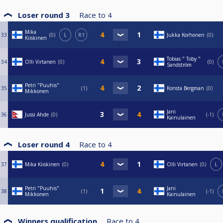
Loser round 3
Race to
4
Mika
33
0
L
R1
Jukka Korhonen
0
Kiiskinen
Tobias " Toby "
34
Olli Virtanen
0
0
Sandström
Petri "Puuhis"
35
1
Konsta Bergman
0
Mikkonen
Jani
36
Jussi Ahde
0
-1
Kainulainen
Loser round 4
Race to
4
37
Mika Kiiskinen
0
Olli Virtanen
0
L
Petri "Puuhis"
Jani
38
1
-1
Mikkonen
Kainulainen
Winners qualification
Race to
4