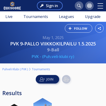
Sign in
Live
Tournaments
Leagues
Upgrade
FOLLOW
May 1, 2025
PVK 9-PALLO VIIKKOKILPAILU 1.5.2025
9-Ball
PVK - (Puh.veli-klubi ry)
Puhveli Klubi ( PVK )
Tournaments
Results