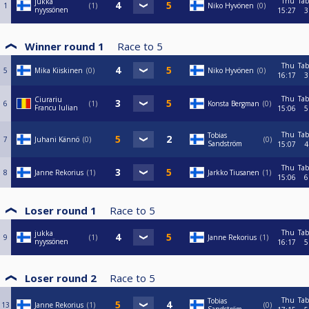
Thu
Tab
jukka
1
1
Niko Hyvönen
0
nyyssönen
15:27
3
Winner round 1
Race to
5
Thu
Tab
5
Mika Kiiskinen
0
Niko Hyvönen
0
16:17
3
Thu
Tab
Ciurariu
6
1
Konsta Bergman
0
Francu Iulian
15:06
5
Thu
Tab
Tobias
7
Juhani Kännö
0
0
Sandström
15:07
4
Thu
Tab
8
Janne Rekorius
1
Jarkko Tiusanen
1
15:06
6
Loser round 1
Race to
5
Thu
Tab
jukka
9
1
Janne Rekorius
1
nyyssönen
16:17
5
Loser round 2
Race to
5
Thu
Tab
Tobias
13
Janne Rekorius
1
0