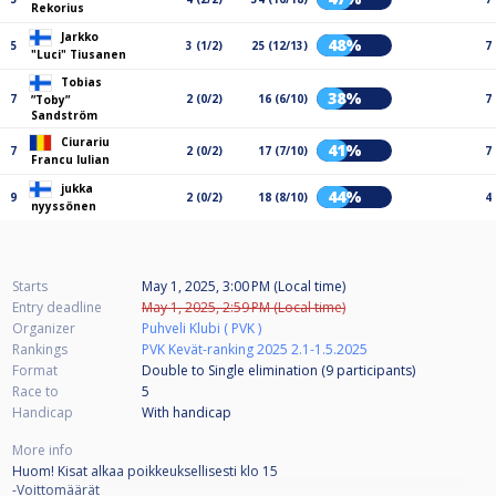
Rekorius
Jarkko
48%
5
3 (1/2)
25 (12/13)
7
"Luci" Tiusanen
Tobias
38%
7
2 (0/2)
16 (6/10)
7
”Toby”
Sandström
Ciurariu
41%
7
2 (0/2)
17 (7/10)
7
Francu Iulian
jukka
44%
9
2 (0/2)
18 (8/10)
4
nyyssönen
Starts
May 1, 2025, 3:00 PM (Local time)
Entry deadline
May 1, 2025, 2:59 PM (Local time)
Organizer
Puhveli Klubi ( PVK )
Rankings
PVK Kevät-ranking 2025 2.1-1.5.2025
Format
Double to Single elimination (9
participants
)
Race to
5
Handicap
With handicap
More info
Huom! Kisat alkaa poikkeuksellisesti klo 15
-Voittomäärät