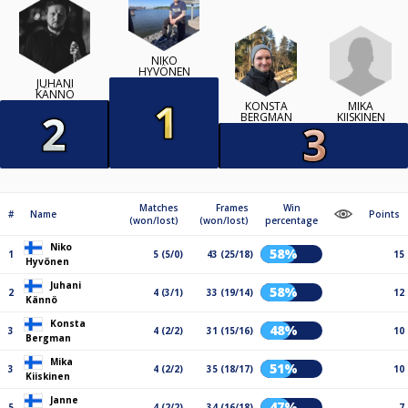
NIKO
HYVÖNEN
JUHANI
KÄNNÖ
MIKA
KONSTA
KIISKINEN
BERGMAN
Matches
Frames
Win
#
Name
Points
(won/lost)
(won/lost)
percentage
Niko
58%
1
5 (5/0)
43 (25/18)
15
Hyvönen
Juhani
58%
2
4 (3/1)
33 (19/14)
12
Kännö
Konsta
48%
3
4 (2/2)
31 (15/16)
10
Bergman
Mika
51%
3
4 (2/2)
35 (18/17)
10
Kiiskinen
Janne
47%
5
4 (2/2)
34 (16/18)
7