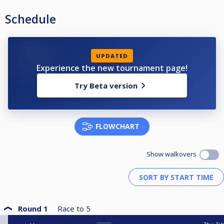
Schedule
UPDATED
Experience the new tournament page!
Try Beta version
FLOWCHART
Show walkovers
Round 1
Race to
5