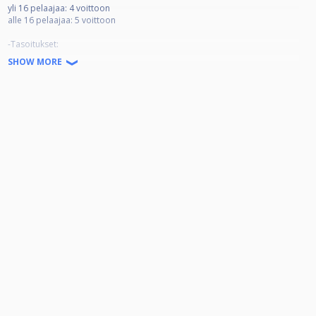
yli 16 pelaajaa: 4 voittoon
alle 16 pelaajaa: 5 voittoon
-Tasoitukset:
Viikkokisavoittajat 0
SHOW MORE
Kaikki muut 1.
Kisamaksu:
Klubi- ja PVK jäsenet:10 €,
Muut 15 € josta 5 € menee klubin vierasmaksukassaan.
Ilmoittautuminen ennakkoon CueScore tai klubilla viimeistään kello 17.55.
*TERVETULOA VIIKKOKISOIHIN!*