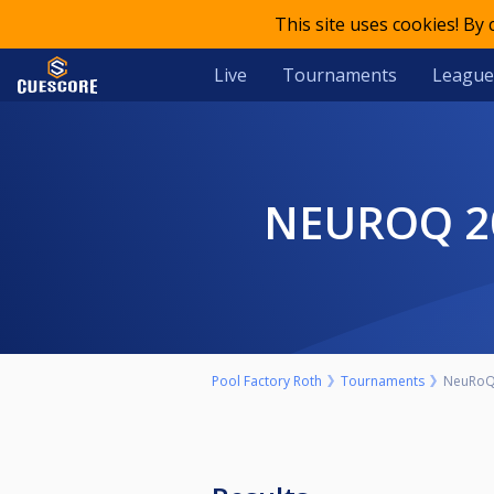
This site uses cookies! By
Live
Tournaments
League
NEUROQ 
Pool Factory Roth
Tournaments
NeuRoQ 