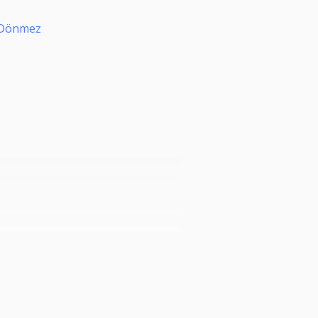
 Dönmez