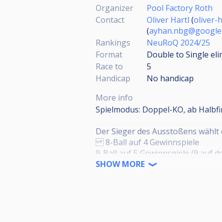
Organizer
Pool Factory Roth
Contact
Oliver Hartl
(
oliver-
(
ayhan.nbg@google
Rankings
NeuRoQ 2024/25
Format
Double to Single el
Race to
5
Handicap
No handicap
More info
Spielmodus: Doppel-KO, ab Halbfin
Der Sieger des Ausstoßens wählt d
8-Ball auf 4 Gewinnspiele
9-Ball auf 5 Gewinnspiele (9 auf 
10-Ball auf 4 Gewinnspiele
SHOW MORE
- alle Partien Wechselbreak -
Startgeld: 20 € (17€ Preisgeld + 3
Preisgeld: 100% Ausschüttung an 
1. Platz 45% 3.+4. Platz 10%