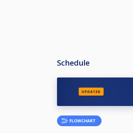
2. Platz 25% 5.+6. Platz 5%
Anmeldung: nur durch Zahlung des
PayPal oliver-hartl@gmx.de
oder per Banküberweisung
IBAN: DE64 7656 0060 0004 720
keine Rückerstattung bei Abmeld
Schedule
First Pay - First Play
NeuRoQ-Punkte: 30 / 26 / 22 / 19 /
UPDATED
FLOWCHART