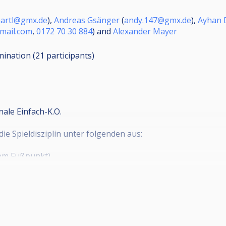
hartl@gmx.de
),
Andreas Gsänger
(
andy.147@gmx.de
),
Ayhan
mail.com
,
0172 70 30 884
) and
Alexander Mayer
imination (21
participants
)
ale Einfach-K.O.
ie Spieldisziplin unter folgenden aus:
dem Fußpunkt)
€ Jackpot)
die ersten 6