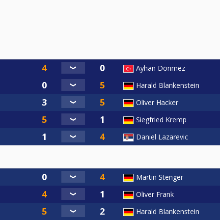
Ayhan Dönmez
Harald Blankenstein
Oliver Hacker
Siegfried Kremp
Daniel Lazarevic
Martin Stenger
Oliver Frank
Harald Blankenstein