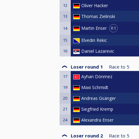
12
Oliver Hacker
13
Thomas Zielinski
R1
Martin Enser
14
15
Elvedin Rekic
16
Daniel Lazarevic
Loser round 1
Race to
5
17
Ayhan Dönmez
19
Maxi Schmidt
20
Andreas Gsänger
21
Siegfried Kremp
24
Alexandra Enser
Loser round 2
Race to
5