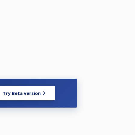
Try Beta version