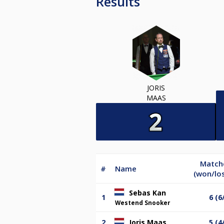
Results
JORIS
MAAS
Match
#
Name
(won/los
Sebas Kan
1
6 (6
Westend Snooker
2
Joris Maas
5 (4