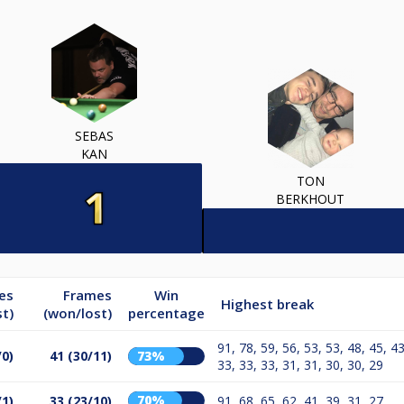
SEBAS
KAN
TON
BERKHOUT
es
Frames
Win
Highest break
t)
(won/lost)
percentage
91, 78, 59, 56, 53, 53, 48, 45, 43
/0)
41 (30/11)
73%
33, 33, 33, 31, 31, 30, 30, 29
70%
/1)
33 (23/10)
91, 68, 65, 62, 41, 39, 31, 27