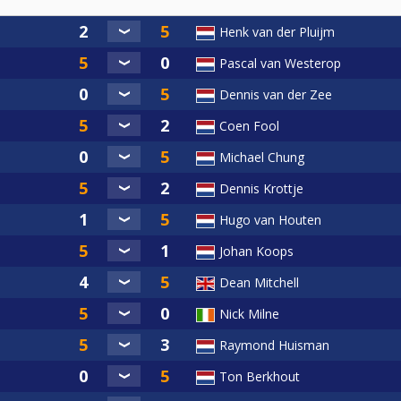
n je niet op je meldtijd aanwezig bent, gelden de volgende m
Henk van der Pluijm
Pascal van Westerop
e laat: 1 frame achterstand, vervolgens per 15 min 1 frame 
Dennis van der Zee
ok indien de wedstrijd nog niet aangevangen kan worden doord
Coen Fool
d die na sluiting inschrijving gecommuniceerd wordt. Als je t
Michael Chung
p de starttijd van de wedstrijd.
Dennis Krottje
Hugo van Houten
us € 1,- Cuescore Fee)
1,- Cuescore Fee)
Johan Koops
Dean Mitchell
rd € 750,- + beker
Nick Milne
Beker
Raymond Huisman
al inschrijvingen.
Ton Berkhout