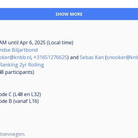
SHOW MORE
0 AM
until
Apr 6, 2025 (Local time)
ndse Biljartbond
oker@knbb.nl
,
+31651276625
) and
Sebas Kan
(
snooker@knb
Ranking 2yr Rolling
(48
participants
)
de C (L48 en L32)
ode B (vanaf L16)
 toevoegen.