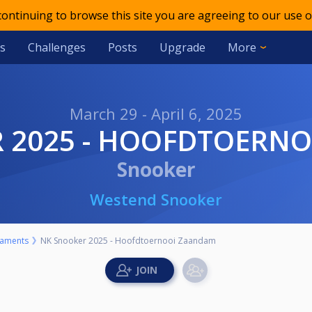
 continuing to browse this site you are agreeing to our use o
s
Challenges
Posts
Upgrade
More
March 29 - April 6, 2025
R 2025 - HOOFDTOERN
Snooker
Westend Snooker
aments
NK Snooker 2025 - Hoofdtoernooi Zaandam