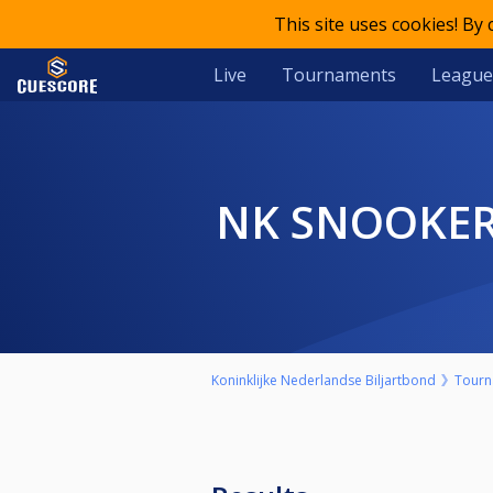
This site uses cookies! By
Live
Tournaments
League
NK SNOOKE
Koninklijke Nederlandse Biljartbond
Tourn