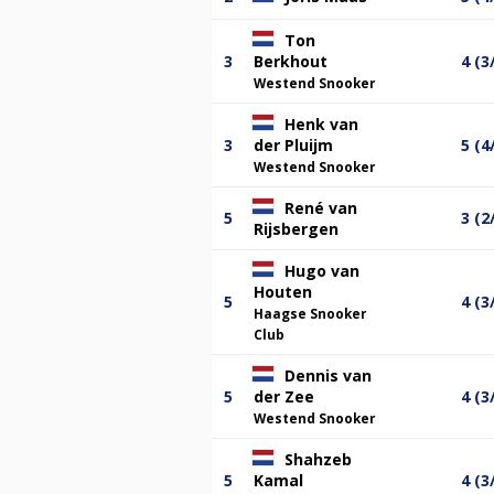
Ton
3
Berkhout
4 (3
Westend Snooker
Henk van
3
der Pluijm
5 (4
Westend Snooker
René van
5
3 (2
Rijsbergen
Hugo van
Houten
5
4 (3
Haagse Snooker
Club
Dennis van
5
der Zee
4 (3
Westend Snooker
Shahzeb
5
Kamal
4 (3