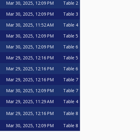
Mar 30, 2025, 12:09 PM
Table 2
eze dag wordt direct aansluitend
Mar 30, 2025, 12:09 PM
Table 3
alen mogen zien wie er in de Halve
Mar 30, 2025, 11:52 AM
Table 4
Mar 30, 2025, 12:09 PM
Table 5
 vereist
Mar 30, 2025, 12:09 PM
Table 6
een plaatsingsnummer op basis van
Mar 29, 2025, 12:16 PM
Table 5
ingeloot.
Mar 29, 2025, 12:16 PM
Table 6
er beschikbar blijven voor de
Mar 29, 2025, 12:16 PM
Table 7
. Resterende kwalificatieplekken
Mar 30, 2025, 12:09 PM
Table 7
Mar 29, 2025, 11:29 AM
Table 4
edereen aan zijn of haar best te
Mar 29, 2025, 12:16 PM
Table 8
o, Nette schoenen)
Mar 30, 2025, 12:09 PM
Table 8
md, Gilet, Nette schoenen)