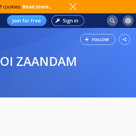
f cookies.
Read more..
Join for free
Sign in
FOLLOW
OOI ZAANDAM