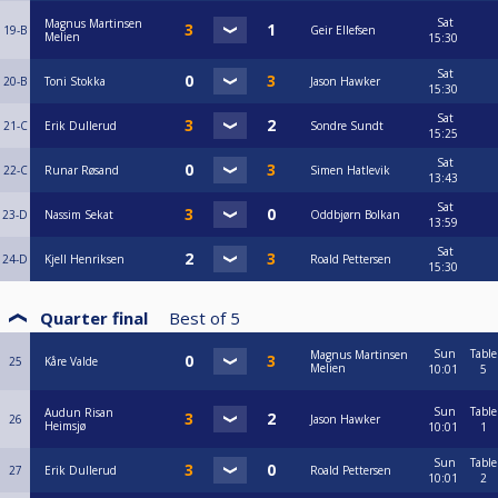
Sat
Magnus Martinsen
19-B
Geir Ellefsen
Melien
15:30
Sat
20-B
Toni Stokka
Jason Hawker
15:30
Sat
21-C
Erik Dullerud
Sondre Sundt
15:25
Sat
22-C
Runar Røsand
Simen Hatlevik
13:43
Sat
23-D
Nassim Sekat
Oddbjørn Bolkan
13:59
Sat
24-D
Kjell Henriksen
Roald Pettersen
15:30
Quarter final
Best of
5
Sun
Table
Magnus Martinsen
25
Kåre Valde
Melien
10:01
5
Sun
Table
Audun Risan
26
Jason Hawker
Heimsjø
10:01
1
Sun
Table
27
Erik Dullerud
Roald Pettersen
10:01
2