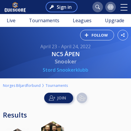
Sign in
Live
Tournaments
Leagues
Upgrade
FOLLOW
April 23 - April 24, 2022
NC5 ÅPEN
Snooker
Stord Snookerklubb
Norges Biljardforbund
Tournaments
Results