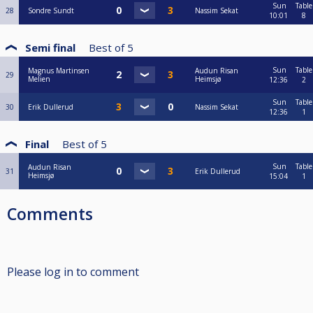
Sun
Table
28
Sondre Sundt
Nassim Sekat
10:01
8
Semi final
Best of
5
Sun
Table
Magnus Martinsen
Audun Risan
29
Melien
Heimsjø
12:36
2
Sun
Table
30
Erik Dullerud
Nassim Sekat
12:36
1
Final
Best of
5
Sun
Table
Audun Risan
31
Erik Dullerud
Heimsjø
15:04
1
Comments
Please log in to comment