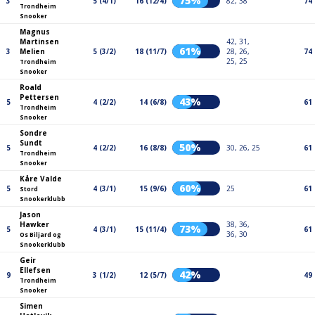
75%
3
5 (4/1)
16 (12/4)
82, 38
74
Trondheim
Snooker
Magnus
Martinsen
42, 31,
61%
3
Melien
5 (3/2)
18 (11/7)
28, 26,
74
25, 25
Trondheim
Snooker
Roald
Pettersen
43%
5
4 (2/2)
14 (6/8)
61
Trondheim
Snooker
Sondre
Sundt
50%
5
4 (2/2)
16 (8/8)
30, 26, 25
61
Trondheim
Snooker
Kåre Valde
60%
5
4 (3/1)
15 (9/6)
25
61
Stord
Snookerklubb
Jason
Hawker
38, 36,
73%
5
4 (3/1)
15 (11/4)
61
36, 30
Os Biljard og
Snookerklubb
Geir
Ellefsen
42%
9
3 (1/2)
12 (5/7)
49
Trondheim
Snooker
Simen