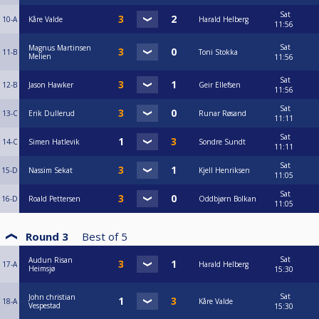
Sat
10-A
Kåre Valde
Harald Helberg
11:56
Sat
Magnus Martinsen
11-B
Toni Stokka
Melien
11:56
Sat
12-B
Jason Hawker
Geir Ellefsen
11:56
Sat
13-C
Erik Dullerud
Runar Røsand
11:11
Sat
14-C
Simen Hatlevik
Sondre Sundt
11:11
Sat
15-D
Nassim Sekat
Kjell Henriksen
11:05
Sat
16-D
Roald Pettersen
Oddbjørn Bolkan
11:05
Round 3
Best of
5
Sat
Audun Risan
17-A
Harald Helberg
Heimsjø
15:30
Sat
John christian
18-A
Kåre Valde
Vespestad
15:30