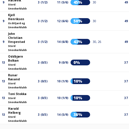
Hatlevik
45%
9
3 (1/2)
11 (5/6)
30
49
Stord
Snookerklubb
Kjell
Henriksen
50%
9
3 (1/2)
12 (6/6)
30
49
Os Biljard og
Snookerklubb
John
Christian
43%
9
Vespestad
3 (1/2)
14 (6/8)
30, 26
49
Stord
Snookerklubb
Oddbjørn
Bolkan
0%
13
3 (0/3)
9 (0/9)
37
Stord
Snookerklubb
Runar
Røsand
10%
13
3 (0/3)
10 (1/9)
37
Stord
Snookerklubb
Toni Stokka
10%
13
3 (0/3)
10 (1/9)
37
Stord
Snookerklubb
Harald
Helberg
36%
13
3 (0/3)
14 (5/9)
37
Stord
Snookerklubb