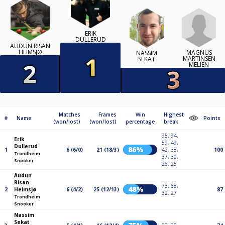
ERIK
DULLERUD
AUDUN RISAN
HEIMSJØ
MAGNUS
NASSIM
MARTINSEN
SEKAT
MELIEN
Matches
Frames
Win
Highest
#
Name
Points
(won/lost)
(won/lost)
percentage
break
95, 94,
Erik
59, 49,
Dullerud
86%
1
6 (6/0)
21 (18/3)
42, 38,
100
Trondheim
37, 30,
Snooker
26, 25
Audun
Risan
73, 68,
48%
2
Heimsjø
6 (4/2)
25 (12/13)
87
32, 27
Trondheim
Snooker
Nassim
Sekat