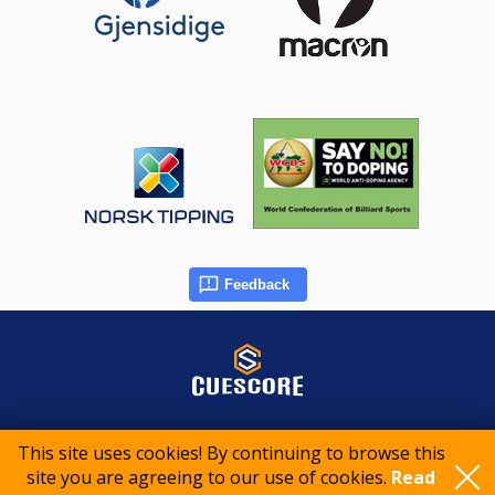
Feedback
© 2015-2026 CueScore International
This site uses cookies! By continuing to browse this
site you are agreeing to our use of cookies.
Read