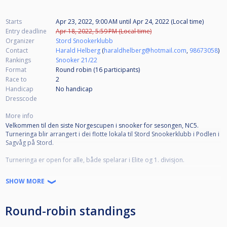
Starts
Apr 23, 2022, 9:00 AM
until
Apr 24, 2022 (Local time)
Entry deadline
Apr 18, 2022, 5:59 PM (Local time)
Organizer
Stord Snookerklubb
Contact
Harald Helberg
(
haraldhelberg@hotmail.com
,
98673058
)
Rankings
Snooker 21/22
Format
Round robin (16
participants
)
Race to
2
Handicap
No handicap
Dresscode
More info
Velkommen til den siste Norgescupen i snooker for sesongen, NC5.
Turneringa blir arrangert i dei flotte lokala til Stord Snookerklubb i Podlen i
Sagvåg på Stord.
Turneringa er open for alle, både spelarar i Elite og 1. divisjon.
Me har åtte spelebord. Puljespelet blir i hovudsak spelt laurdag 23. april.
SHOW MORE
Kampar mellom lokale spelarar eller andre som har moglegheit blir om
nødvendig unnagjort fredag 22. april. Sluttspel er søndag 24. april.
Round-robin standings
Oppmøte på laurdag er kl. 08.30. Spelestart kl. 09.00. Speleskjema blir sett
opp etter at påmeldingsfristen er gått ut. Fristen er søndag 17. april kl.