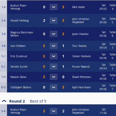
Sat
Table
Audun Risan
1-A
Kåre Valde
Heimsjø
09:03
4
Sat
Table
John christian
2-A
Harald Helberg
Vespestad
09:06
5
Sat
Table
Magnus Martinsen
3-B
Jason Hawker
Melien
09:06
8
Sat
Table
4-B
Geir Ellefsen
Toni Stokka
09:04
3
Sat
Table
5-C
Erik Dullerud
Simen Hatlevik
09:06
6
Sat
Table
6-C
Sondre Sundt
Runar Røsand
09:04
2
Sat
Table
7-D
Nassim Sekat
Roald Pettersen
09:06
1
Sat
Table
8-D
Oddbjørn Bolkan
Kjell Henriksen
09:06
7
Round 2
Best of
5
Sat
Audun Risan
John christian
9-A
Heimsjø
Vespestad
11:56