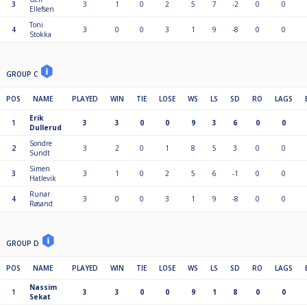
3
3
1
0
2
5
7
-2
0
0
Ellefsen
Toni
4
3
0
0
3
1
9
-8
0
0
Stokka
GROUP C
POS
NAME
PLAYED
WIN
TIE
LOSE
WS
LS
SD
RO
LAGS
Erik
1
3
3
0
0
9
3
6
0
0
Dullerud
Sondre
2
3
2
0
1
8
5
3
0
0
Sundt
Simen
3
3
1
0
2
5
6
-1
0
0
Hatlevik
Runar
4
3
0
0
3
1
9
-8
0
0
Røsand
GROUP D
POS
NAME
PLAYED
WIN
TIE
LOSE
WS
LS
SD
RO
LAGS
Nassim
1
3
3
0
0
9
1
8
0
0
Sekat