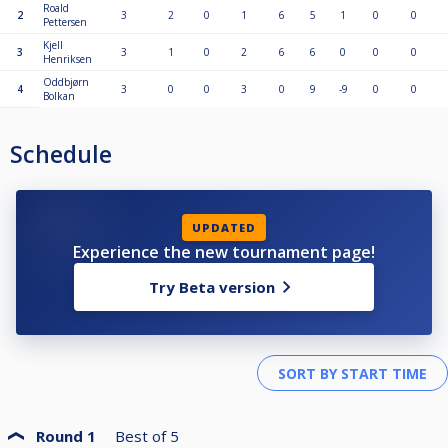
Roald
2
3
2
0
1
6
5
1
0
0
Pettersen
Kjell
3
3
1
0
2
6
6
0
0
0
Henriksen
Oddbjørn
4
3
0
0
3
0
9
-9
0
0
Bolkan
Schedule
UPDATED
Experience the new tournament page!
Try Beta version
Round 1
Best of
5