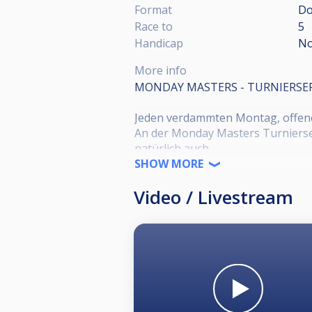
Format
Do
Race to
5
Handicap
No
More info
MONDAY MASTERS - TURNIERSER
Jeden verdammten Montag, offene T
An der Monday Masters Turnierser
natürlich auch.
SHOW MORE
Turnierbeginn: 19:00 Uhr, Akkredi
Video / Livestream
Anmeldung:
Voranmeldung über einen kostenl
oder anrufen (ab 17:30 Uhr unter 
Turnierbeginn bei der Turnierleit
Turniermodus:
9-Ball, Double to Single Elimina