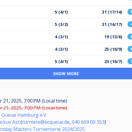
5 (4/1)
31 (17/14)
5 (3/2)
31 (14/17)
4 (3/1)
19 (13/6)
4 (3/1)
25 (16/9)
5 (4/1)
23 (16/7)
SHOW MORE
r 21, 2025, 7:00 PM (Local time)
r 21, 2025, 7:00 PM (Local time)
 Queue Hamburg e.V.
rkus Ast
(
turniere@bcqueue.de
,
040 669 00 353
)
nday Masters Turnierserie 2024/2025