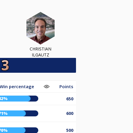
CHRISTIAN
ILGAUTZ
Win percentage
Points
82%
650
71%
600
70%
500