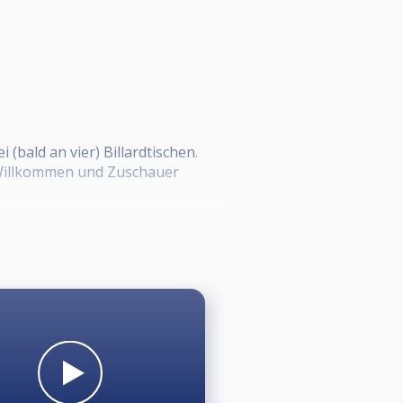
(bald an vier) Billardtischen.
h Willkommen und Zuschauer
r
rnierleitung@bcqueue.de" senden
ierleitung. Das Startgeld ist vor
8 oder 48/16, Winnerbreak, hoher