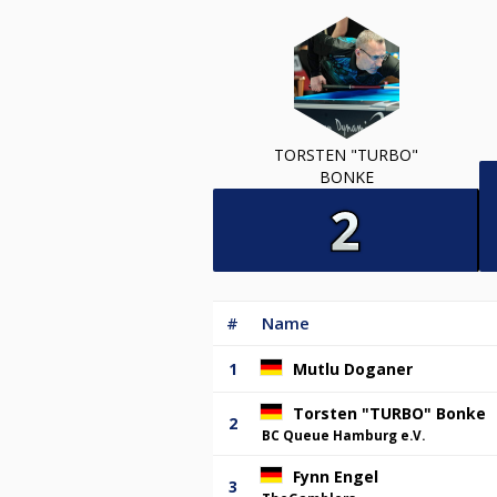
TORSTEN "TURBO"
BONKE
#
Name
1
Mutlu Doganer
Torsten "TURBO" Bonke
2
BC Queue Hamburg e.V.
Fynn Engel
3