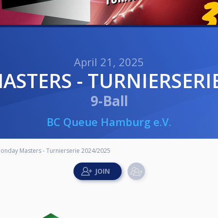
April 21, 2025
ASTERS - TURNIERSERI
9-Ball
BC Queue Hamburg e.V.
onday Masters - Turnierserie 2024/2025