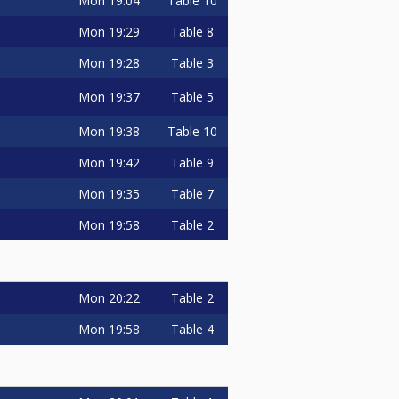
Mon
19:04
Table 10
Mon
19:29
Table 8
tz: 60€, 5. Platz: 30€.
Mon
19:28
Table 3
onday Masters Finalturnier.
halten die TOP 16 Freilose. Bei
Mon
19:37
Table 5
er Freilose)
Mon
19:38
Table 10
Mon
19:42
Table 9
 Matches der Billardtische 1, 2 und
 sind die Livestreams im
Mon
19:35
Table 7
gerne auf "Mag ich", abonniere
Mon
19:58
Table 2
r sind, um gute Stöße oder kuriose
Mon
20:22
Table 2
 Sekunden abgespeichert. Die
 die Szene im Kasten ist. Aus den
Mon
19:58
Table 4
l "BC Queue TV" hochgeladen.