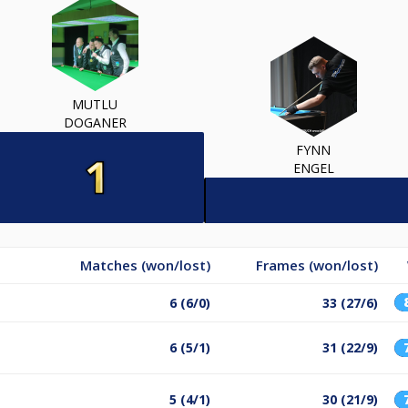
MUTLU
DOGANER
FYNN
ENGEL
Matches (won/lost)
Frames (won/lost)
6 (6/0)
33 (27/6)
6 (5/1)
31 (22/9)
5 (4/1)
30 (21/9)