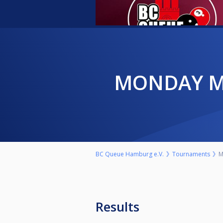
MONDAY M
BC Queue Hamburg e.V.
Tournaments
M
Results