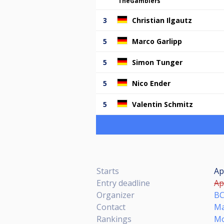
TheGamblers
3
Christian Ilgautz
5
Marco Garlipp
5
Simon Tunger
5
Nico Ender
5
Valentin Schmitz
Starts
Ap
Entry deadline
Ap
Organizer
BC
Contact
Ma
Rankings
Mo