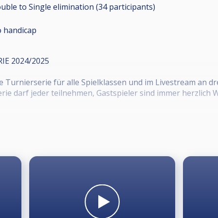
uble to Single elimination (34
participants
)
 handicap
IE 2024/2025
urnierserie für alle Spielklassen und im Livestream an drei 
ie darf jeder teilnehmen, Gastspieler sind immer herzlic
tierungsfrist: 18:45 Uhr, Einlass zum Warmspielen: 17:30 Uh
osen Cuescore-Account gewünscht oder eine E-Mail an: "tu
040 669 00 353), ansonsten Anmeldung vor Ort durch die Turn
ung in bar zu entrichten.
tion, keine Teilnehmerzahlbegrenzung, Turnierbaum z.B. 32/