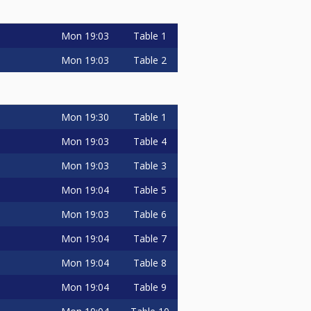
ie.
4/2025 beim Finalturnier)
Mon
19:03
Table 1
Mon
19:03
Table 2
Mon
19:30
Table 1
Mon
19:03
Table 4
Mon
19:03
Table 3
och extra für das Side-Event
Mon
19:04
Table 5
r das Side-Event kommen
 auf dem Livestream Billardtisch 3
Mon
19:03
Table 6
iner Turnierserie. Sobald der
Mon
19:04
Table 7
n 3 Teilnehmer gezogen, usw.
n, das 10-Ball-Rack ausschießt,
Mon
19:04
Table 8
sten Monday Masters, solange bis
Mon
19:04
Table 9
r wird durch die BCQ-