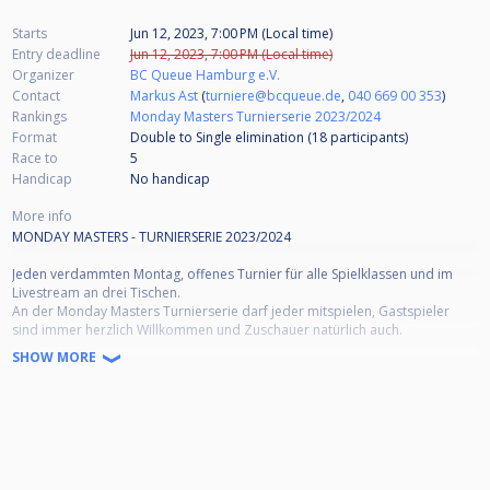
Starts
Jun 12, 2023, 7:00 PM (Local time)
Entry deadline
Jun 12, 2023, 7:00 PM (Local time)
Organizer
BC Queue Hamburg e.V.
Contact
Markus Ast
(
turniere@bcqueue.de
,
040 669 00 353
)
Rankings
Monday Masters Turnierserie 2023/2024
Format
Double to Single elimination (18
participants
)
Race to
5
Handicap
No handicap
More info
MONDAY MASTERS - TURNIERSERIE 2023/2024
Jeden verdammten Montag, offenes Turnier für alle Spielklassen und im
Livestream an drei Tischen.
An der Monday Masters Turnierserie darf jeder mitspielen, Gastspieler
sind immer herzlich Willkommen und Zuschauer natürlich auch.
SHOW MORE
Turnierbeginn: 19:00 Uhr, Akkreditierungsfrist: 18:45 Uhr, Einlass zum
Warmspielen: 17:30 Uhr
Anmeldung:
Voranmeldung über einen kostenlosen Cuescore-Account gewünscht oder
eine E-Mail an: "turnierleitung@bcqueue.de" senden oder anrufen (ab
17:30 Uhr unter 040 669 00 353), ansonsten Anmeldung vor Ort durch die