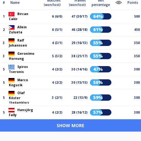
Matches
Frames
Win
#
Name
Points
(won/lost)
(won/lost)
percentage
Bircan
64%
1
6 (6/0)
47 (30/17)
500
Cakir
Allein
61%
2
6 (5/1)
46 (28/18)
450
Zulueta
Ralf
55%
3
4 (3/1)
29 (16/13)
350
Johannsen
Geronimo
55%
3
5 (3/2)
38 (21/17)
350
Hornung
Spiros
47%
5
4 (2/2)
30 (14/16)
300
Tseronis
Marco
50%
5
4 (2/2)
30 (15/15)
300
Kogucik
Olaf
59%
5
3 (2/1)
22 (13/9)
300
Köster
TheGamblers
Hansjörg
57%
5
4 (2/2)
28 (16/12)
300
Fally
SHOW MORE