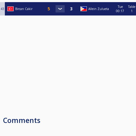
Tue
Table
43
Bircan Cakir
Allein Zulueta
00:17
1
Comments