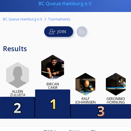
BC Queue Hamburg e.V.
BC Queue Hamburg e.V.
Tournaments
Results
BIRCAN
CAKIR
ALLEIN
ZULUETA
RALF
GERONIMO
JOHANNSEN
HORNUNG