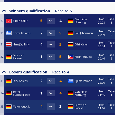
Winners qualification
Race to
5
Mon
Table
Geronimo
29
Bircan Cakir
Hornung
20:28
1
Mon
Table
30
Spiros Tseronis
Ralf Johannsen
20:09
6
Mon
Table
31
Hansjörg Fally
Olaf Köster
20:04
4
Mon
Table
Sebastian
32
Allein Zulueta
Radeke
20:46
2
Losers qualification
Race to
4
Mon
Table
33
Dirk Ahrens
Spiros Tseronis
22:06
3
Mon
Table
Bernd
Geronimo
34
Buschermöhle
Hornung
21:15
1
Mon
Table
Sebastian
35
Marco Kogucik
Radeke
21:20
2