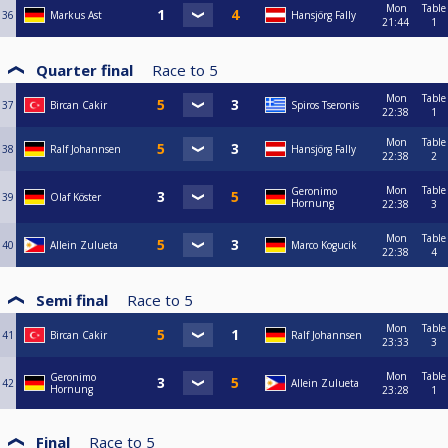
Mon
Table
36
Markus Ast
Hansjörg Fally
21:44
1
Quarter final
Race to
5
Mon
Table
37
Bircan Cakir
Spiros Tseronis
22:38
1
Mon
Table
38
Ralf Johannsen
Hansjörg Fally
22:38
2
Mon
Table
Geronimo
39
Olaf Köster
Hornung
22:38
3
Mon
Table
40
Allein Zulueta
Marco Kogucik
22:38
4
Semi final
Race to
5
Mon
Table
41
Bircan Cakir
Ralf Johannsen
23:33
3
Mon
Table
Geronimo
42
Allein Zulueta
Hornung
23:28
1
Final
Race to
5