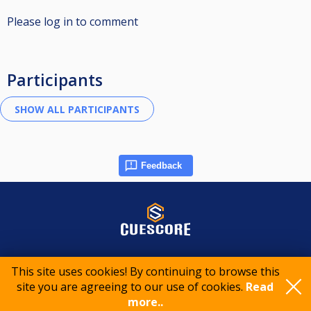
Please log in to comment
Participants
Feedback
© 2015-2026 CueScore International
This site uses cookies! By continuing to browse this
site you are agreeing to our use of cookies.
Read
Cookie policy
Privacy policy
Terms of service
more..