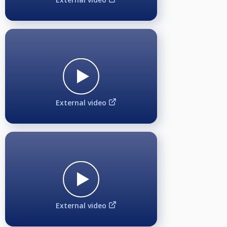
Anmeldung kostet 2€ Sonderstartgeld. Nach Anmeldeschluss um 19:00 Uhr
für das Side-Event kommen diejenigen in einen Lostopf und der "EINE", der
gezogen wird, darf nach "Runde 1" sein Glück auf dem Livestream Tisch 3
versuchen. Der separate Jackpot startet mit 50€ Added Money durch den
Veranstalter BC Queue Hamburg. Maximal 4 Durchgänge (4x 50€ Added
Money) während einer Turnierserie. Sobald der Jackpot über 200€ beträgt,
werden 2 Teilnehmer gezogen, sobald der Jackpot über 300€ beträgt,
werden 3 Teilnehmer gezogen, usw. Wenn der Geloste dann ein 10-Ball-
Rack ausschießt, gewinnt er den Jackpot. Wenn nicht, wandert der Jackpot
weiter zum nächsten Montag, solange bis der Jackpot geknackt wird. Es
gelten die normalen 10-Ball-Regeln. Ein Schiedsrichter wird durch die BCQ-
Turnierleitung gestellt, der auch das Rack aufbaut.
External video
Rangliste am Ende der Monday Masters Turnierserie 2023/2024:
500€ Ausschüttung für die TOP 5 der Rangliste: 1. Platz: 180€, 2. Platz: 130€,
3. Platz: 100€, 4. Platz: 60€, 5. Platz: 30€.
Freilos* für die TOP 16 der Rangliste und somit gesetzt für "Gewinnerrunde
1" beim 4. BCQ Monday Masters Finalturnier.
*(Freilose abhängig von der Teilnehmeranzahl beim Finalturnier. Bei genau
48 Teilnehmern erhalten die TOP 16 Freilose. Bei weniger als 48
Teilnehmern, gibt es mehr Freilose. Bei mehr als 48 Teilnehmern, gibt es
weniger Freilose)
Livestream:
External video
Auf unserem YouTube-Channel "BC Queue TV":
https://youtube.com/@bcqueue
könnt ihr alle Matches der Billardtische 1, 2 und 3 von unseren Turnieren