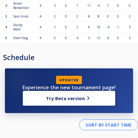
Anton
2
4
3
0
1
11
4
7
0
0
Bardakhan
3
Sam Vrind
4
2
0
2
8
8
0
0
2
Randy
4
4
1
0
3
6
10
-4
1
3
Watti
5
Dave Haig
4
0
0
4
3
12
-9
0
3
Schedule
UPDATED
Experience the new tournament page!
Try Beta version