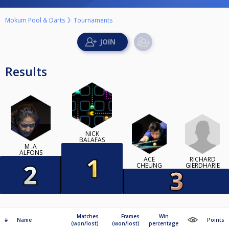
Mokum Pool & Darts
Tournaments
Results
NICK
BALAFAS
M .A
ALFONS
RICHARD
ACE
GIERDHARIE
CHEUNG
Matches
Frames
Win
#
Name
Points
(won/lost)
(won/lost)
percentage