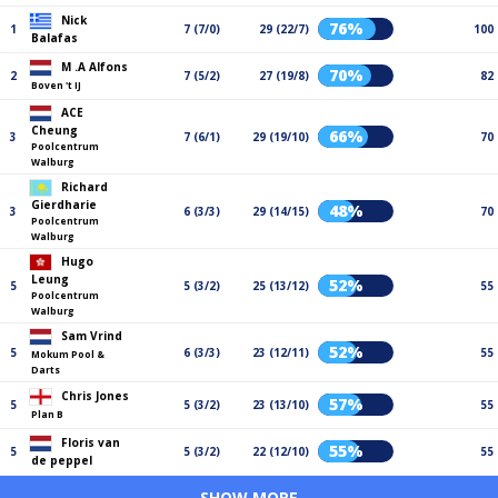
Nick
76%
1
7 (7/0)
29 (22/7)
100
Balafas
M .A Alfons
70%
2
7 (5/2)
27 (19/8)
82
Boven 't IJ
ACE
Cheung
66%
3
7 (6/1)
29 (19/10)
70
Poolcentrum
Walburg
Richard
Gierdharie
48%
3
6 (3/3)
29 (14/15)
70
Poolcentrum
Walburg
Hugo
Leung
52%
5
5 (3/2)
25 (13/12)
55
Poolcentrum
Walburg
Sam Vrind
52%
5
6 (3/3)
23 (12/11)
55
Mokum Pool &
Darts
Chris Jones
57%
5
5 (3/2)
23 (13/10)
55
Plan B
Floris van
55%
5
5 (3/2)
22 (12/10)
55
de peppel
SHOW MORE