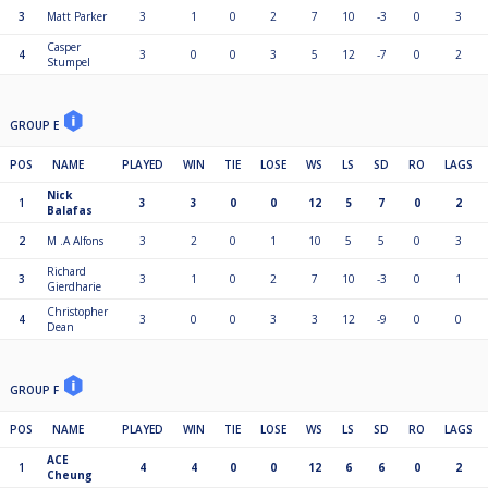
3
Matt Parker
3
1
0
2
7
10
-3
0
3
Casper
4
3
0
0
3
5
12
-7
0
2
Stumpel
GROUP E
POS
NAME
PLAYED
WIN
TIE
LOSE
WS
LS
SD
RO
LAGS
Nick
1
3
3
0
0
12
5
7
0
2
Balafas
2
M .A Alfons
3
2
0
1
10
5
5
0
3
Richard
3
3
1
0
2
7
10
-3
0
1
Gierdharie
Christopher
4
3
0
0
3
3
12
-9
0
0
Dean
GROUP F
POS
NAME
PLAYED
WIN
TIE
LOSE
WS
LS
SD
RO
LAGS
ACE
1
4
4
0
0
12
6
6
0
2
Cheung