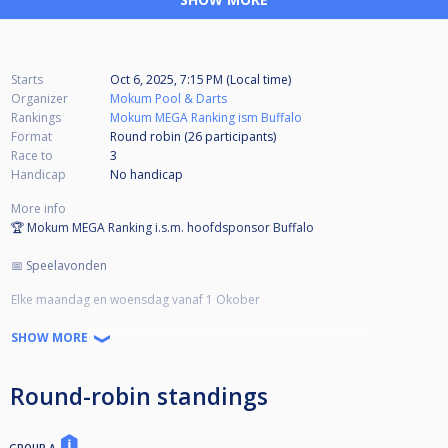
Starts
Oct 6, 2025, 7:15 PM (Local time)
Organizer
Mokum Pool & Darts
Rankings
Mokum MEGA Ranking ism Buffalo
Format
Round robin (26
participants
)
Race to
3
Handicap
No handicap
More info
🏆 Mokum MEGA Ranking i.s.m. hoofdsponsor Buffalo
📅 Speelavonden
Elke maandag en woensdag vanaf 1 Okober
Start: 19:15 uur (loting en direct starten)
SHOW MORE
Binnenlopen tot 19:30, mits gemeld vóór 19:15 in de comments
Anders: uitsluiting van deelname
Round-robin standings
💰 Inschrijfgeld