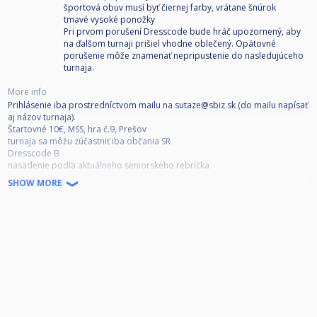
športová obuv musí byť čiernej farby, vrátane šnúrok
tmavé vysoké ponožky
Pri prvom porušení Dresscode bude hráč upozornený, aby
na ďalšom turnaji prišiel vhodne oblečený. Opätovné
porušenie môže znamenať nepripustenie do nasledujúceho
turnaja.
More info
Prihlásenie iba prostredníctvom mailu na sutaze@sbiz.sk (do mailu napísať
aj názov turnaja).
Štartovné 10€, MSS, hra č.9, Prešov
turnaja sa môžu zúčastniť iba občania SR
Dresscode B
nasadenie podľa aktuálneho seniorského rebríčka
presnejší formát po uzavretí prihlášok
SHOW MORE