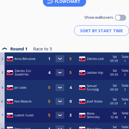
FLOWCHART
Show walkovers
Round 1
Race to
5
Sat
Table
2
Anna Bohušová
Zdenko Lisík
09:59
1
Sat
Table
Zdenko Zizi
3
Ladislav Vojs
Zavadinka
09:59
2
Sat
Table
Samuel
4
Ján Lelák
Szunyog
09:59
3
Sat
Table
6
Fero Malanik
Jozef Straka
09:59
4
Sat
Table
Maros
7
Ľudovít Gubiš
Seminsky
10:40
4
Sat
Table