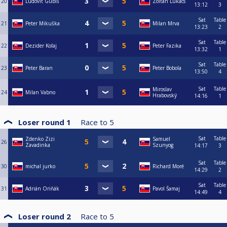
20
Ľudovít Gubiš
Zoltán Lukács
13:12
3
Sat
Table
21
Peter Mikuška
Milan Mrva
13:23
2
Sat
Table
22
Dezider Koľaj
Peter Fazika
13:32
1
Sat
Table
23
Peter Baran
Peter Bobola
13:50
4
Sat
Table
Miroslav
24
Milan Vabno
Hrabovský
14:16
1
Loser round 1
Race to
5
Sat
Table
Zdenko Zizi
Samuel
26
Zavadinka
Szunyog
14:17
3
Sat
Table
30
michal jurko
Richard Moré
14:29
2
Sat
Table
31
Adrián Oriňák
Pavol Šamaj
14:49
4
Loser round 2
Race to
5