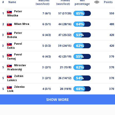
Matches
Frames
Win
#
Name
Points
(won/lost)
(won/lost)
percentage
Peter
65%
1
7 (6/1)
57 (37/20)
550
Mikuška
64%
Milan Mrva
2
6 (5/1)
44 (28/16)
480
Peter
53%
3
6 (4/2)
47 (25/22)
420
Bobola
Pavol
62%
3
5 (3/2)
39 (24/15)
420
Šoltis
Pavol
55%
5
6 (4/2)
42 (23/19)
370
Šamaj
Miroslav
62%
5
3 (2/1)
21 (13/8)
370
Hrabovský
Zoltán
54%
5
3 (2/1)
26 (14/12)
370
Lukács
Zdenko
68%
5
4 (3/1)
28 (19/9)
370
Lisík
SHOW MORE