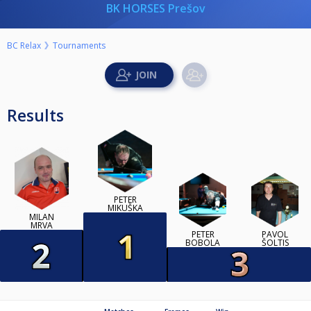
BK HORSES Prešov
BC Relax
Tournaments
Results
PETER
MIKUŠKA
MILAN
MRVA
PETER
PAVOL
BOBOLA
ŠOLTIS