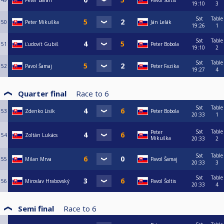
49
Peter Baran
Pavol Šoltis
19:10
3
Sat
Table
50
Peter Mikuška
Ján Lelák
19:26
1
Sat
Table
51
Ľudovít Gubiš
Peter Bobola
19:10
2
Sat
Table
52
Pavol Šamaj
Peter Fazika
19:27
4
Quarter final
Race to
6
Sat
Table
53
Zdenko Lisík
Peter Bobola
20:33
1
Sat
Table
Peter
54
Zoltán Lukács
Mikuška
20:33
2
Sat
Table
55
Milan Mrva
Pavol Šamaj
20:33
3
Sat
Table
56
Miroslav Hrabovský
Pavol Šoltis
20:33
4
Semi final
Race to
6