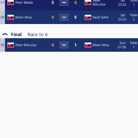
Sat
Table
Peter
57
Peter Bobola
Mikuška
23:03
1
Sat
Table
58
Milan Mrva
Pavol Šoltis
23:03
3
Final
Race to
6
Sun
Table
59
Peter Mikuška
Milan Mrva
01:00
1