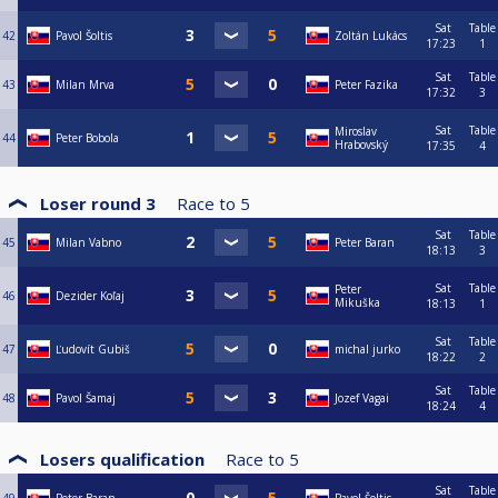
Sat
Table
42
Pavol Šoltis
Zoltán Lukács
17:23
1
Sat
Table
43
Milan Mrva
Peter Fazika
17:32
3
Sat
Table
Miroslav
44
Peter Bobola
Hrabovský
17:35
4
Loser round 3
Race to
5
Sat
Table
45
Milan Vabno
Peter Baran
18:13
3
Sat
Table
Peter
46
Dezider Koľaj
Mikuška
18:13
1
Sat
Table
47
Ľudovít Gubiš
michal jurko
18:22
2
Sat
Table
48
Pavol Šamaj
Jozef Vagai
18:24
4
Losers qualification
Race to
5
Sat
Table