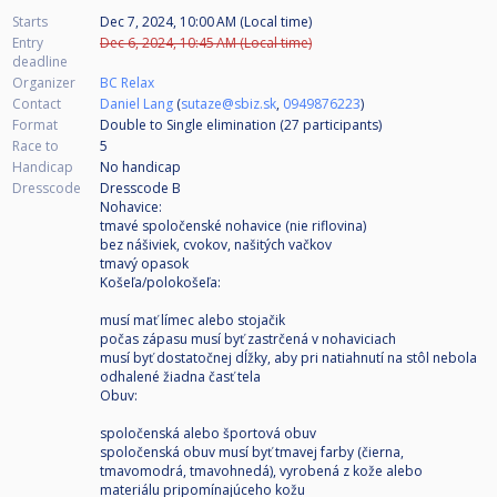
Starts
Dec 7, 2024, 10:00 AM (Local time)
Entry
Dec 6, 2024, 10:45 AM (Local time)
deadline
Organizer
BC Relax
Contact
Daniel Lang
(
sutaze@sbiz.sk
,
0949876223
)
Format
Double to Single elimination (27
participants
)
Race to
5
Handicap
No handicap
Dresscode
Dresscode B
Nohavice:
tmavé spoločenské nohavice (nie riflovina)
bez nášiviek, cvokov, našitých vačkov
tmavý opasok
Košeľa/polokošeľa:
musí mať límec alebo stojačik
počas zápasu musí byť zastrčená v nohaviciach
musí byť dostatočnej dĺžky, aby pri natiahnutí na stôl nebola
odhalené žiadna časť tela
Obuv:
spoločenská alebo športová obuv
spoločenská obuv musí byť tmavej farby (čierna,
tmavomodrá, tmavohnedá), vyrobená z kože alebo
materiálu pripomínajúceho kožu