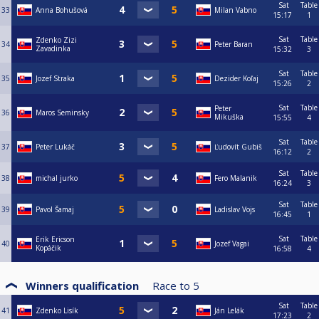
Sat
Table
33
Anna Bohušová
Milan Vabno
15:17
1
Sat
Table
Zdenko Zizi
34
Peter Baran
Zavadinka
15:32
3
Sat
Table
35
Jozef Straka
Dezider Koľaj
15:26
2
Sat
Table
Peter
36
Maros Seminsky
Mikuška
15:55
4
Sat
Table
37
Peter Lukáč
Ľudovít Gubiš
16:12
2
Sat
Table
38
michal jurko
Fero Malanik
16:24
3
Sat
Table
39
Pavol Šamaj
Ladislav Vojs
16:45
1
Sat
Table
Erik Ericson
40
Jozef Vagai
Kopáčik
16:58
4
Winners qualification
Race to
5
Sat
Table
41
Zdenko Lisík
Ján Lelák
17:23
2