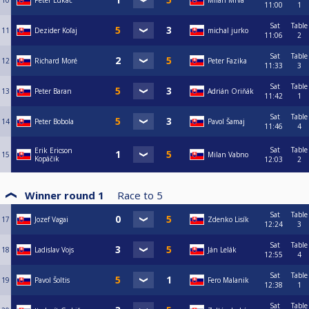
10
Peter Lukáč
Milan Mrva
11:00
1
Sat
Table
11
Dezider Koľaj
michal jurko
11:06
2
Sat
Table
12
Richard Moré
Peter Fazika
11:33
3
Sat
Table
13
Peter Baran
Adrián Oriňák
11:42
1
Sat
Table
14
Peter Bobola
Pavol Šamaj
11:46
4
Sat
Table
Erik Ericson
15
Milan Vabno
Kopáčik
12:03
2
Winner round 1
Race to
5
Sat
Table
17
Jozef Vagai
Zdenko Lisík
12:24
3
Sat
Table
18
Ladislav Vojs
Ján Lelák
12:55
4
Sat
Table
19
Pavol Šoltis
Fero Malanik
12:38
1
Sat
Table