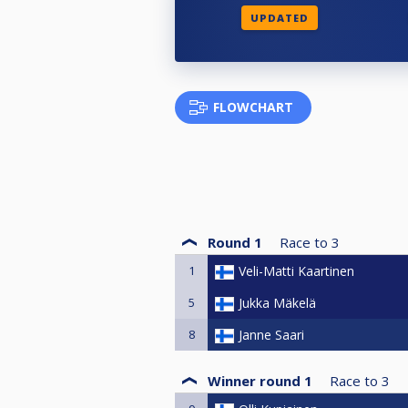
UPDATED
FLOWCHART
Round 1
Race to
3
1
Veli-Matti Kaartinen
5
Jukka Mäkelä
8
Janne Saari
Winner round 1
Race to
3