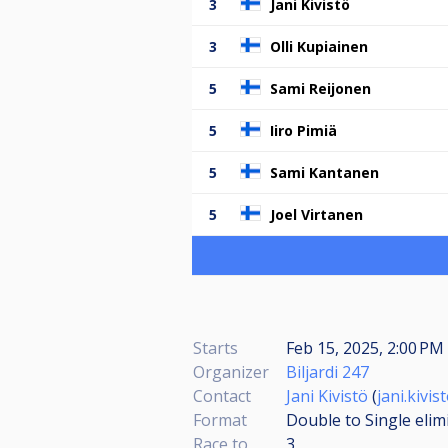
3
Jani Kivistö
3
Olli Kupiainen
5
Sami Reijonen
5
Iiro Pimiä
5
Sami Kantanen
5
Joel Virtanen
Starts
Feb 15, 2025, 2:00 PM 
Organizer
Biljardi 247
Contact
Jani Kivistö
(
jani.kivi
Format
Double to Single elim
Race to
3