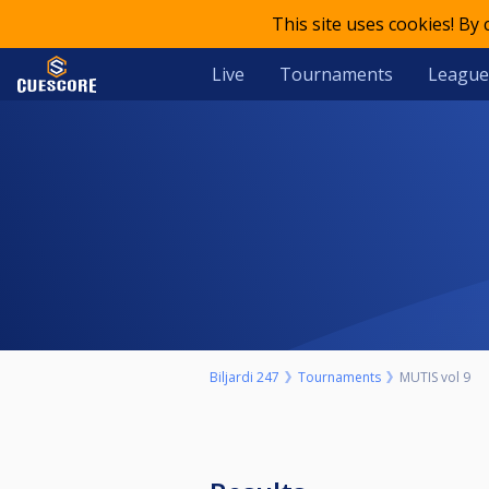
This site uses cookies! By
Live
Tournaments
League
Biljardi 247
Tournaments
MUTIS vol 9