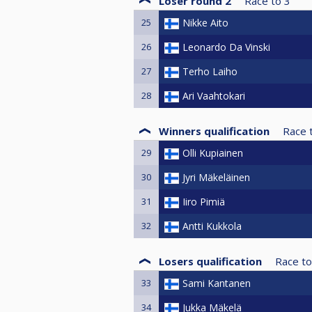
Loser round 2
Race to
3
25
Nikke Aito
26
Leonardo Da Vinski
27
Terho Laiho
28
Ari Vaahtokari
Winners qualification
Race 
29
Olli Kupiainen
30
Jyri Mäkeläinen
31
Iiro Pimiä
32
Antti Kukkola
Losers qualification
Race to
33
Sami Kantanen
34
Jukka Mäkelä