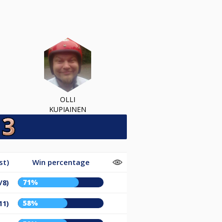
OLLI
KUPIAINEN
st)
Win percentage
71%
/8)
58%
11)