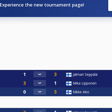
Experience the new tournament page!
Jalmari Seppälä
Mika Lipponen
Nikke Aito