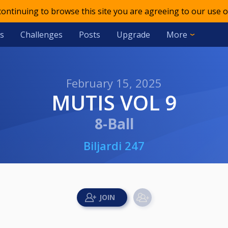
 continuing to browse this site you are agreeing to our use o
s
Challenges
Posts
Upgrade
More
February 15, 2025
MUTIS VOL 9
8-Ball
Biljardi 247