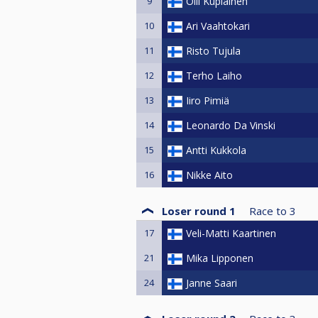
9
Olli Kupiainen
10
Ari Vaahtokari
11
Risto Tujula
12
Terho Laiho
13
Iiro Pimiä
14
Leonardo Da Vinski
15
Antti Kukkola
16
Nikke Aito
Loser round 1
Race to
3
17
Veli-Matti Kaartinen
21
Mika Lipponen
24
Janne Saari