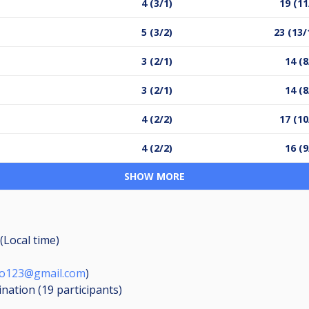
4 (3/1)
19 (11
5 (3/2)
23 (13/
3 (2/1)
14 (8
3 (2/1)
14 (8
4 (2/2)
17 (10
4 (2/2)
16 (9
SHOW MORE
(Local time)
sto123@gmail.com
)
ination (19
participants
)