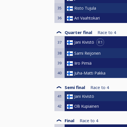
35
Risto Tujula
36
Ari Vaahtokari
Quarter final
Race to
4
R1
Jani Kivistö
37
38
Sami Reijonen
39
Iiro Pimiä
40
Juha-Matti Pakka
Semi final
Race to
4
41
Jani Kivistö
42
Olli Kupiainen
Final
Race to
4