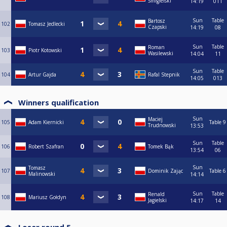
Śmigielski
14:19
011
Sun
Table
Bartosz
102
Tomasz Jedlecki
Czapski
14:19
08
Sun
Table
Roman
103
Piotr Kotowski
Wasilewski
14:04
11
Sun
Table
104
Artur Gajda
Rafal Stepnik
14:05
013
Winners qualification
Sun
Maciej
105
Adam Kiernicki
Table 9
Trudnowski
13:53
Sun
Table
106
Robert Szafran
Tomek Bąk
13:54
06
Sun
Tomasz
107
Dominik Zając
Table 6
Malinowski
14:14
Sun
Table
Renald
108
Mariusz Gołdyn
Jagielski
14:17
14