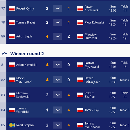
Sun
Table
Paweł
77
Robert Cylny
Cholewicki
12:06
14
Sun
Table
78
Tomasz Błażej
Piotr Kotowski
12:24
18
Sun
Table
Mirosław
80
Artur Gajda
Urbański
12:24
19
Winner round 2
Sun
Table
Bartosz
81
Adam Kiernicki
Mydłowski
12:06
15
Sun
Maciej
Dawid
82
Table 7
Trudnowski
Jędrzejczak
12:31
Sun
Table
Mirosław
Robert
83
Kozłowski
Szafran
12:50
16
Sun
Tomasz
84
Tomek Bąk
Table 6
Wendicki
12:50
Sun
Tomasz
85
Rafal Stepnik
Table 5
Malinowski
12:59