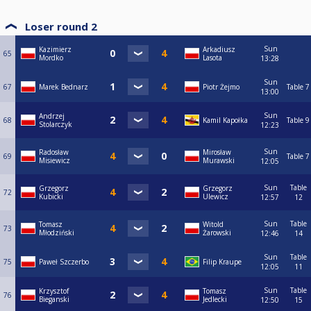
Loser round 2
Sun
Kazimierz
Arkadiusz
65
Mordko
Lasota
13:28
Sun
67
Marek Bednarz
Piotr Żejmo
Table 7
13:00
Sun
Andrzej
68
Kamil Kapołka
Table 9
Stolarczyk
12:23
Sun
Radosław
Mirosław
69
Table 7
Misiewicz
Murawski
12:05
Sun
Table
Grzegorz
Grzegorz
72
Kubicki
Ulewicz
12:57
12
Sun
Table
Tomasz
Witold
73
Młodziński
Żarowski
12:46
14
Sun
Table
75
Paweł Szczerbo
Filip Kraupe
12:05
11
Sun
Table
Krzysztof
Tomasz
76
Bieganski
Jedlecki
12:50
15