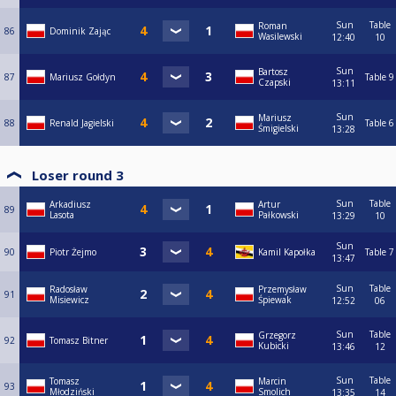
Sun
Table
Roman
86
Dominik Zając
Wasilewski
12:40
10
Sun
Bartosz
87
Mariusz Gołdyn
Table 9
Czapski
13:11
Sun
Mariusz
88
Renald Jagielski
Table 6
Śmigielski
13:28
Loser round 3
Sun
Table
Arkadiusz
Artur
89
Lasota
Pałkowski
13:29
10
Sun
90
Piotr Żejmo
Kamil Kapołka
Table 7
13:47
Sun
Table
Radosław
Przemysław
91
Misiewicz
Śpiewak
12:52
06
Sun
Table
Grzegorz
92
Tomasz Bitner
Kubicki
13:46
12
Sun
Table
Tomasz
Marcin
93
Młodziński
Smolich
13:35
14