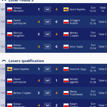
Loser round 5
Sun
Table
Tomasz
109
Kamil Kapołka
Wendicki
15:55
10
Sun
Dawid
Grzegorz
110
Table 6
Jędrzejczak
Kubicki
15:16
Sun
Mariusz
Bartosz
111
Table 5
Śmigielski
Czapski
14:58
Sun
Roman
112
Artur Gajda
Table 7
Wasilewski
15:04
Losers qualification
Sun
113
Kamil Kapołka
Dominik Zając
Table 6
16:19
Sun
Dawid
Renald
114
Table 6
Jędrzejczak
Jagielski
15:38
Sun
Maciej
115
Bartosz Czapski
Table 5
Trudnowski
15:55
Sun
Roman
Robert
116
Table 7
Wasilewski
Szafran