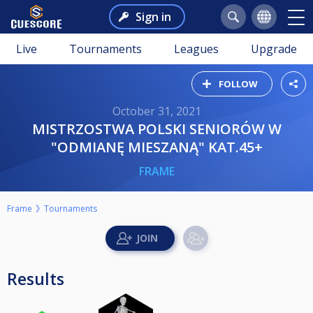
Sign in
Live
Tournaments
Leagues
Upgrade
FOLLOW
October 31, 2021
MISTRZOSTWA POLSKI SENIORÓW W
"ODMIANĘ MIESZANĄ" KAT.45+
FRAME
Frame
Tournaments
Results