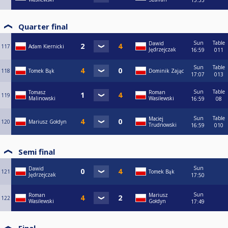
15:35
Quarter final
Sun
Table
Dawid
117
Adam Kiernicki
Jędrzejczak
16:59
011
Sun
Table
118
Tomek Bąk
Dominik Zając
17:07
013
Sun
Table
Tomasz
Roman
119
Malinowski
Wasilewski
16:59
08
Sun
Table
Maciej
120
Mariusz Gołdyn
Trudnowski
16:59
010
Semi final
Sun
Dawid
121
Tomek Bąk
Jędrzejczak
17:50
Sun
Roman
Mariusz
122
Wasilewski
Gołdyn
17:49