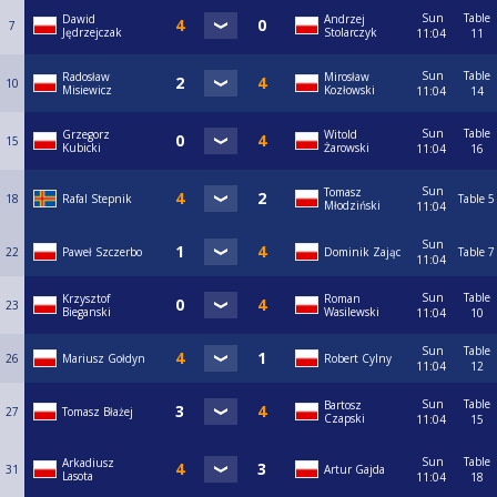
Sun
Table
Dawid
Andrzej
7
Jędrzejczak
Stolarczyk
11:04
11
Sun
Table
Radosław
Mirosław
10
Misiewicz
Kozłowski
11:04
14
Sun
Table
Grzegorz
Witold
15
Kubicki
Żarowski
11:04
16
Sun
Tomasz
18
Rafal Stepnik
Table 5
Młodziński
11:04
Sun
22
Paweł Szczerbo
Dominik Zając
Table 7
11:04
Sun
Table
Krzysztof
Roman
23
Bieganski
Wasilewski
11:04
10
Sun
Table
26
Mariusz Gołdyn
Robert Cylny
11:04
12
Sun
Table
Bartosz
27
Tomasz Błażej
Czapski
11:04
15
Sun
Table
Arkadiusz
31
Artur Gajda
Lasota
11:04
18