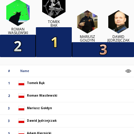
TOMEK
BĄK
ROMAN
WASILEWSKI
MARIUSZ
DAWID
GOŁDYN
JĘDRZEJCZAK
#
Name
Tomek Bąk
1
Roman Wasilewski
2
Mariusz Gołdyn
3
Dawid Jędrzejczak
3
Adam Kiernicki
5