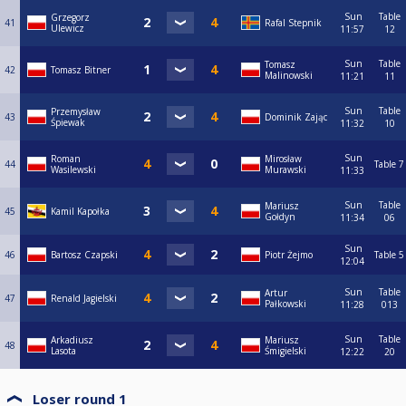
Sun
Table
Grzegorz
41
Rafal Stepnik
Ulewicz
11:57
12
Sun
Table
Tomasz
42
Tomasz Bitner
Malinowski
11:21
11
Sun
Table
Przemysław
43
Dominik Zając
Śpiewak
11:32
10
Sun
Roman
Mirosław
44
Table 7
Wasilewski
Murawski
11:33
Sun
Table
Mariusz
45
Kamil Kapołka
Gołdyn
11:34
06
Sun
46
Bartosz Czapski
Piotr Żejmo
Table 5
12:04
Sun
Table
Artur
47
Renald Jagielski
Pałkowski
11:28
013
Sun
Table
Arkadiusz
Mariusz
48
Lasota
Śmigielski
12:22
20
Loser round 1