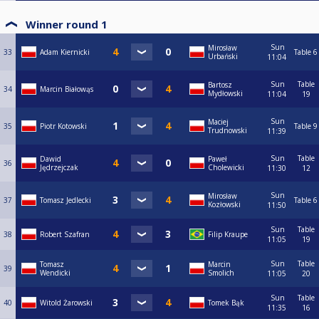
Winner round 1
Sun
Mirosław
33
Adam Kiernicki
Table 6
Urbański
11:04
Sun
Table
Bartosz
34
Marcin Białowąs
Mydłowski
11:04
19
Sun
Maciej
35
Piotr Kotowski
Table 9
Trudnowski
11:39
Sun
Table
Dawid
Paweł
36
Jędrzejczak
Cholewicki
11:30
12
Sun
Mirosław
37
Tomasz Jedlecki
Table 6
Kozłowski
11:50
Sun
Table
38
Robert Szafran
Filip Kraupe
11:05
19
Sun
Table
Tomasz
Marcin
39
Wendicki
Smolich
11:05
20
Sun
Table
40
Witold Żarowski
Tomek Bąk
11:35
16