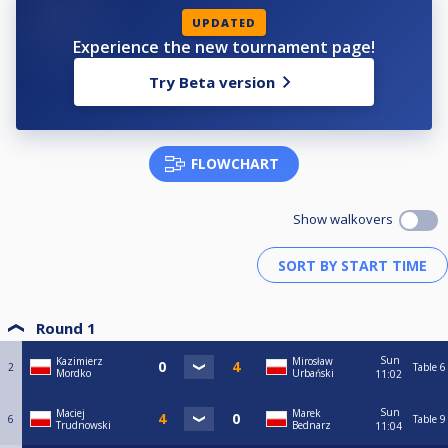
UPDATED
Experience the new tournament page!
Try Beta version
FLOWCHART
Show walkovers
Round 1
Sun
Kazimierz
Mirosław
2
Table 6
Mordko
Urbański
11:02
Sun
Maciej
Marek
6
Table 9
Trudnowski
Bednarz
11:04