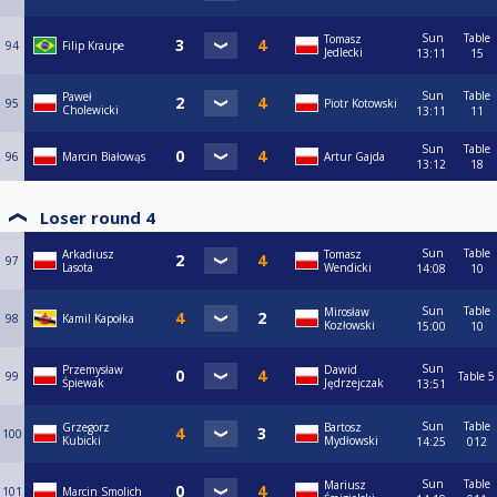
Sun
Table
Tomasz
94
Filip Kraupe
Jedlecki
13:11
15
Sun
Table
Paweł
95
Piotr Kotowski
Cholewicki
13:11
11
Sun
Table
96
Marcin Białowąs
Artur Gajda
13:12
18
Loser round 4
Sun
Table
Arkadiusz
Tomasz
97
Lasota
Wendicki
14:08
10
Sun
Table
Mirosław
98
Kamil Kapołka
Kozłowski
15:00
10
Sun
Przemysław
Dawid
99
Table 5
Śpiewak
Jędrzejczak
13:51
Sun
Table
Grzegorz
Bartosz
100
Kubicki
Mydłowski
14:25
012
Sun
Table
Mariusz
101
Marcin Smolich