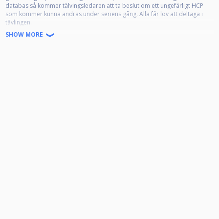
databas så kommer tälvingsledaren att ta beslut om ett ungefärligt HCP
som kommer kunna ändras under seriens gång. Alla får lov att deltaga i
tävlingen.
SHOW MORE
Tävlingen har ett tak på 32 spelare. En anmäld spelare som inte avanmäler
innan tävlingsstart kommer bestraffas med 100 kr extra i deltagaravgift om
hen vill ställa upp i en senare tävling. Sker detta två gånger under serien är
spelaren avstängd under resten av seriens gång. Anmälan stänger på
fredagskvällen 23.59 men det kommer finnas möjlighet för att köa på plats
på söndagen vid eventuellt bortfall av deltagare.
Det kommer inte vara tillåtet med mjukis- eller träningsbyxor. I övrigt gäller
fri klädsel.
Avgiften är 250 kr var 75 går ut i prispengar i tävlingen, 50 kr går till
slutspelet och resterande går till arrangörerna.
OBS! Endast Kontanter OBS!
_______________________________________
TÄVLINGSBESTÄMMELSER - VÅRSÄSONGEN 2023
1. Tävlingssäsong
Serien spelas två gånger per år med två slutspel, ett på sommaren och ett
på vintern. Vårsäsongen 2023 kommer bestå av 10 deltävlingar som