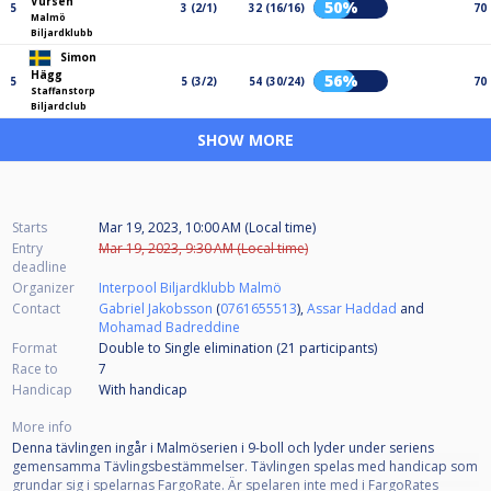
Vursen
50%
5
3 (2/1)
32 (16/16)
70
Malmö
Biljardklubb
Simon
Hägg
56%
5
5 (3/2)
54 (30/24)
70
Staffanstorp
Biljardclub
SHOW MORE
Starts
Mar 19, 2023, 10:00 AM (Local time)
Entry
Mar 19, 2023, 9:30 AM (Local time)
deadline
Organizer
Interpool Biljardklubb Malmö
Contact
Gabriel Jakobsson
(
0761655513
),
Assar Haddad
and
Mohamad Badreddine
Format
Double to Single elimination (21
participants
)
Race to
7
Handicap
With handicap
More info
Denna tävlingen ingår i Malmöserien i 9-boll och lyder under seriens
gemensamma Tävlingsbestämmelser. Tävlingen spelas med handicap som
grundar sig i spelarnas FargoRate. Är spelaren inte med i FargoRates