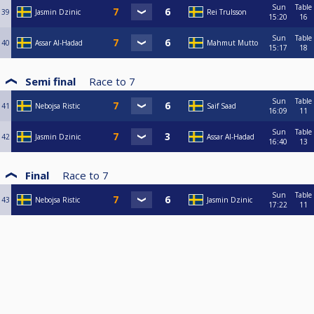
Sun
Table
39
Jasmin Dzinic
Rei Trulsson
15:20
16
Sun
Table
40
Assar Al-Hadad
Mahmut Mutto
15:17
18
Semi final
Race to
7
Sun
Table
41
Nebojsa Ristic
Saif Saad
16:09
11
Sun
Table
42
Jasmin Dzinic
Assar Al-Hadad
16:40
13
Final
Race to
7
Sun
Table
43
Nebojsa Ristic
Jasmin Dzinic
17:22
11