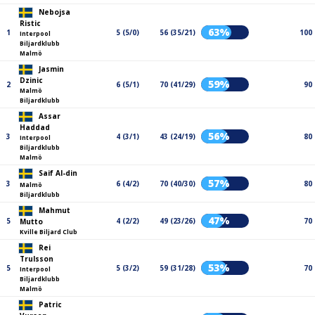
Nebojsa
Ristic
63%
1
5 (5/0)
56 (35/21)
100
Interpool
Biljardklubb
Malmö
Jasmin
Dzinic
59%
2
6 (5/1)
70 (41/29)
90
Malmö
Biljardklubb
Assar
Haddad
56%
3
4 (3/1)
43 (24/19)
80
Interpool
Biljardklubb
Malmö
Saif Al-din
57%
3
6 (4/2)
70 (40/30)
80
Malmö
Biljardklubb
Mahmut
47%
5
4 (2/2)
49 (23/26)
70
Mutto
Kville Biljard Club
Rei
Trulsson
53%
5
5 (3/2)
59 (31/28)
70
Interpool
Biljardklubb
Malmö
Patric