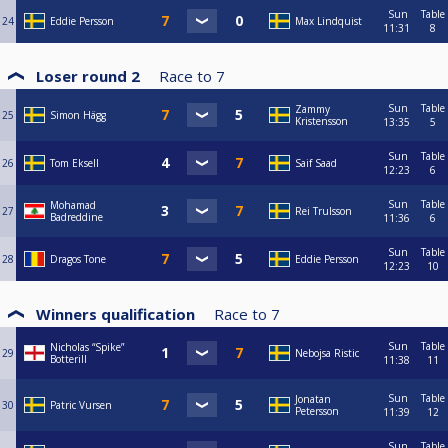
Sun
Table
24
Eddie Persson
Max Lindquist
11:31
8
Loser round 2
Race to
7
Sun
Table
Zammy
25
Simon Hägg
Kristensson
13:35
5
Sun
Table
26
Tom Eksell
Saif Saad
12:23
6
Sun
Table
Mohamad
27
Rei Trulsson
Badreddine
11:36
6
Sun
Table
28
Dragos Tone
Eddie Persson
12:23
10
Winners qualification
Race to
7
Sun
Table
Nicholas “Spike”
29
Nebojsa Ristic
Botterill
11:38
11
Sun
Table
Jonatan
30
Patric Vursen
Petersson
11:39
12
Sun
Table