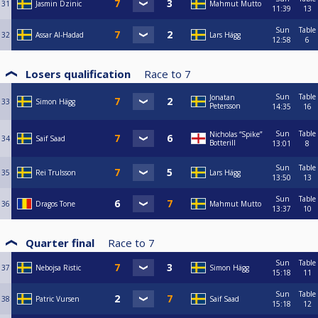
31
Jasmin Dzinic
Mahmut Mutto
11:39
13
Sun
Table
32
Assar Al-Hadad
Lars Hägg
12:58
6
Losers qualification
Race to
7
Sun
Table
Jonatan
33
Simon Hägg
Petersson
14:35
16
Sun
Table
Nicholas “Spike”
34
Saif Saad
Botterill
13:01
8
Sun
Table
35
Rei Trulsson
Lars Hägg
13:50
13
Sun
Table
36
Dragos Tone
Mahmut Mutto
13:37
10
Quarter final
Race to
7
Sun
Table
37
Nebojsa Ristic
Simon Hägg
15:18
11
Sun
Table
38
Patric Vursen
Saif Saad
15:18
12