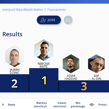
Interpool Biljardklubb Malmö
Tournaments
Results
NEBOJSA
RISTIC
JASMIN
DZINIC
ASSAR
SAIF
HADDAD
AL-DIN
Matches
Frames
Win
#
Name
Points
(won/lost)
(won/lost)
percentage