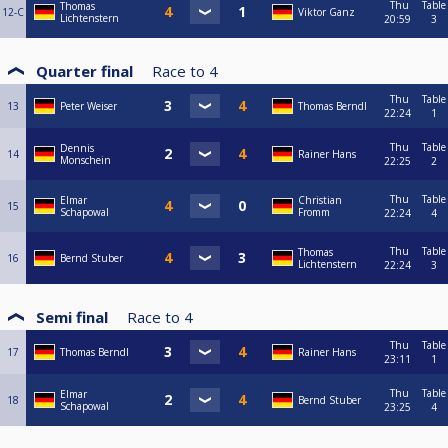
Thu
Table
Thomas
12-C
Viktor Ganz
Lichtenstern
20:59
3
Quarter final
Race to
4
Thu
Table
13
Peter Weiser
Thomas Berndl
22:24
1
Thu
Table
Dennis
14
Rainer Hans
Monschein
22:25
2
Thu
Table
Elmar
Christian
15
Schapowal
Fromm
22:24
4
Thu
Table
Thomas
16
Bernd Stuber
Lichtenstern
22:24
3
Semi final
Race to
4
Thu
Table
17
Thomas Berndl
Rainer Hans
23:11
1
Thu
Table
Elmar
18
Bernd Stuber
Schapowal
23:25
4