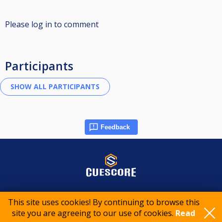
Please log in to comment
Participants
Feedback
© 2015-2026 CueScore International
This site uses cookies! By continuing to browse this
site you are agreeing to our use of cookies.
Read