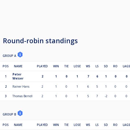
Round-robin standings
GROUP A
POS
NAME
PLAYED
WIN
TIE
LOSE
WS
LS
SD
RO
LAG
Peter
1
2
1
0
1
7
6
1
0
0
Weiser
2
Rainer Hans
2
1
0
1
6
5
1
0
0
3
Thomas Berndl
2
1
0
1
5
7
-2
0
0
GROUP B
POS
NAME
PLAYED
WIN
TIE
LOSE
WS
LS
SD
RO
LAG