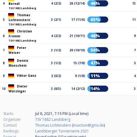
46%
4
4 (2/2)
26 (12/14)
13
Berndl
TSV 1882 Landsberg
Thomas
65%
5
3 (2/1)
17 (11/6)
11
Lichtenstern
TSV 1882 Landsberg
Christian
48%
6
4 (2/2)
21 (10/11)
9
Fromm
TSV 1882 Landsberg
Peter
50%
7
3 (1/2)
20 (10/10)
7
Weiser
Dennis
47%
8
3 (1/2)
15 (7/8)
5
Monschein
11%
Viktor Ganz
9
2 (0/2)
9 (1/8)
4
Dieter
14%
10
3 (0/3)
14 (2/12)
3
Würzinger
Starts
Jul 8, 2021, 7:15 PM (Local time)
Organizer
TSV 1882 Landsberg
Contact
Thomas Lichtenstern
(
mactom@gmx.de
)
Rankings
Landsberger Turnierserie 2021
Format
Round robin (10
participants
)