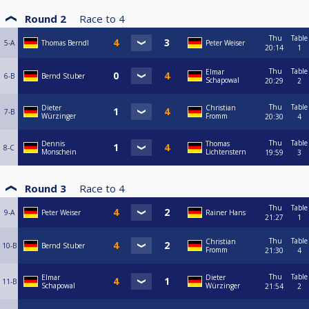
Round 2
Race to
4
Thu
Table
5-A
Thomas Berndl
Peter Weiser
20:14
1
Thu
Table
Elmar
6-B
Bernd Stuber
Schapowal
20:29
2
Thu
Table
Dieter
Christian
7-B
Würzinger
Fromm
20:30
4
Thu
Table
Dennis
Thomas
8-C
Monschein
Lichtenstern
19:59
3
Round 3
Race to
4
Thu
Table
9-A
Peter Weiser
Rainer Hans
21:27
1
Thu
Table
Christian
10-B
Bernd Stuber
Fromm
21:30
4
Thu
Table
Elmar
Dieter
11-B
Schapowal
Würzinger
21:54
2