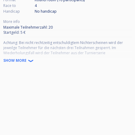
Race to
4
Handicap
No handicap
More info
Maximale Teilnehmerzahl: 20
Startgeld: 5 €
Achtung: Bei nicht rechtzeitig entschuldigtem Nichterscheinen wird der
jeweilge Teilnehmer für die nächsten drei Teilnahmen gesperrt. Im
Wiederholungsfall wird der Teilnehmer aus der Turnierserie
ausgeschlossen.
SHOW MORE
Josis öffnet um 19:00 Uhr.
Wir losen um 19:15 Uhr und starten anschließend!
Anwesenheitspflicht: Spätestens 19:15 Uhr
Achtung: Bei Punktegleichheit und gleicher Spieledifferenz gilt nicht wie im
Turnierplan vorgesehen der direkte Vergleich, sondern es findet ein
Shootout zwischen den betreffenden Spieler statt. Shootout zählt dann
nachträglich als ein gewonnenes Spiel im direkten Vergleich.
Rangliste ergibt sich aus den besten 7 Teilnahmen!