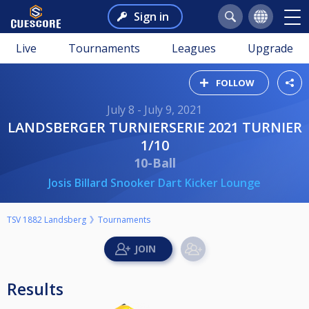
Sign in
Live
Tournaments
Leagues
Upgrade
FOLLOW
July 8 - July 9, 2021
LANDSBERGER TURNIERSERIE 2021 TURNIER
1/10
10-Ball
Josis Billard Snooker Dart Kicker Lounge
TSV 1882 Landsberg
Tournaments
Results