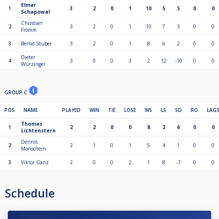
Elmar
1
3
2
0
1
10
5
5
0
0
Schapowal
Christian
2
3
2
0
1
10
7
3
0
0
Fromm
3
Bernd Stuber
3
2
0
1
8
6
2
0
0
Dieter
4
3
0
0
3
2
12
-10
0
0
Würzinger
GROUP C
POS
NAME
PLAYED
WIN
TIE
LOSE
WS
LS
SD
RO
LAG
Thomas
1
2
2
0
0
8
2
6
0
0
Lichtenstern
Dennis
2
2
1
0
1
5
4
1
0
0
Monschein
3
Viktor Ganz
2
0
0
2
1
8
-7
0
0
Schedule