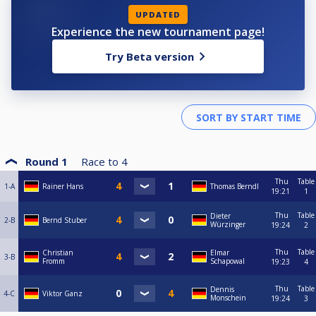
UPDATED
Experience the new tournament page!
Try Beta version
Round 1
Race to
4
Thu
Table
1-A
Rainer Hans
Thomas Berndl
19:21
1
Thu
Table
Dieter
2-B
Bernd Stuber
Würzinger
19:24
2
Thu
Table
Christian
Elmar
3-B
Fromm
Schapowal
19:23
4
Thu
Table
Dennis
4-C
Viktor Ganz
Monschein
19:24
3