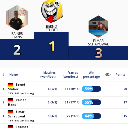
BERND
STUBER
RAINER
HANS
ELMAR
SCHAPOWAL
Matches
Frames
Win
#
Name
Points
(won/lost)
(won/lost)
percentage
Bernd
59%
1
6 (5/1)
34 (20/14)
20
Stuber
TSV 1882 Landsberg
Rainer
55%
2
5 (3/2)
31 (17/14)
17
Hans
Elmar
64%
3
5 (3/2)
25 (16/9)
15
Schapowal
TSV 1882 Landsberg
Thomas