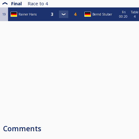
Final
Race to
4
Fri
Table
19
Rainer Hans
Bernd Stuber
00:20
4
Comments