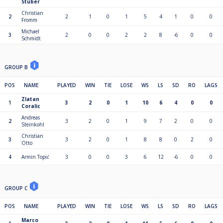
Stuber
Christian
2
2
1
0
1
5
4
1
0
0
Fromm
Michael
3
2
0
0
2
2
8
-6
0
0
Schmidt
GROUP B
POS
NAME
PLAYED
WIN
TIE
LOSE
WS
LS
SD
RO
LAGS
Zlatan
1
3
2
0
1
10
6
4
0
0
Coralic
Andreas
2
3
2
0
1
9
7
2
0
0
Steinkohl
Christian
3
3
2
0
1
8
8
0
2
0
Otto
4
Armin Topić
3
0
0
3
6
12
-6
0
0
GROUP C
POS
NAME
PLAYED
WIN
TIE
LOSE
WS
LS
SD
RO
LAGS
Marco