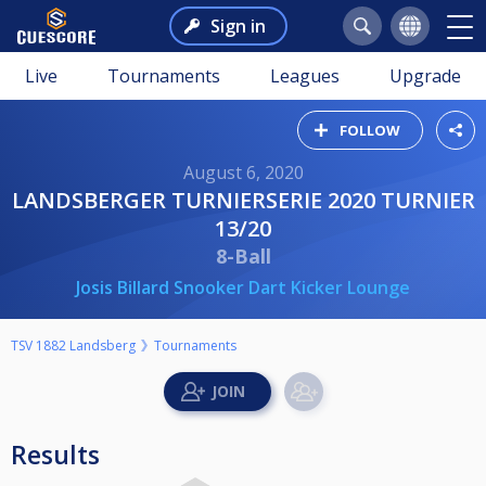
Sign in
Live
Tournaments
Leagues
Upgrade
FOLLOW
August 6, 2020
LANDSBERGER TURNIERSERIE 2020 TURNIER
13/20
8-Ball
Josis Billard Snooker Dart Kicker Lounge
TSV 1882 Landsberg
Tournaments
Results