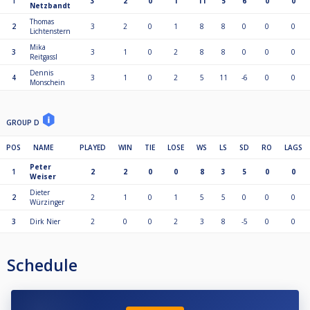
1
3
2
0
1
11
5
6
0
0
Netzbandt
Thomas
2
3
2
0
1
8
8
0
0
0
Lichtenstern
Mika
3
3
1
0
2
8
8
0
0
0
Reitgassl
Dennis
4
3
1
0
2
5
11
-6
0
0
Monschein
GROUP D
POS
NAME
PLAYED
WIN
TIE
LOSE
WS
LS
SD
RO
LAGS
Peter
1
2
2
0
0
8
3
5
0
0
Weiser
Dieter
2
2
1
0
1
5
5
0
0
0
Würzinger
3
Dirk Nier
2
0
0
2
3
8
-5
0
0
Schedule