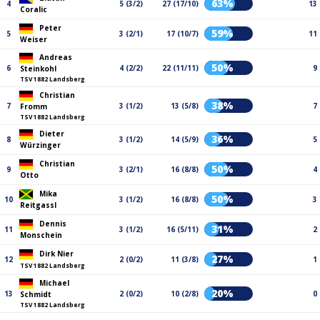
63%
4
5 (3/2)
27 (17/10)
13
Coralic
Peter
59%
5
3 (2/1)
17 (10/7)
11
Weiser
Andreas
50%
6
4 (2/2)
22 (11/11)
9
Steinkohl
TSV 1882 Landsberg
Christian
38%
7
3 (1/2)
13 (5/8)
7
Fromm
TSV 1882 Landsberg
Dieter
36%
8
3 (1/2)
14 (5/9)
5
Würzinger
Christian
50%
9
3 (2/1)
16 (8/8)
4
Otto
Mika
50%
10
3 (1/2)
16 (8/8)
3
Reitgassl
Dennis
31%
11
3 (1/2)
16 (5/11)
2
Monschein
Dirk Nier
27%
12
2 (0/2)
11 (3/8)
1
TSV 1882 Landsberg
Michael
20%
13
2 (0/2)
10 (2/8)
0
Schmidt
TSV 1882 Landsberg