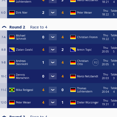
5-C
Marco Netzbandt
Lichtenstern
18:21
4
Thu
Table
6-D
Dirk Nier
Peter Weiser
18:22
5
Round 2
Race to
4
Thu
Table
Michael
7-A
Christian Fromm
Schmidt
19:22
1
Thu
Table
8-B
Zlatan Ćoralić
Armin Topić
20:05
5
Thu
Table
Andreas
Christian
9-B
R2
Steinkohl
Otto
20:05
6
Thu
Table
Dennis
10-C
Marco Netzbandt
Monschein
20:03
3
Thu
Table
Thomas
11-C
Mika Reitgassl
Lichtenstern
20:04
4
Thu
Table
12-D
Peter Weiser
Dieter Würzinger
19:31
2
Round 3
Race to
4