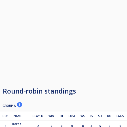
Round-robin standings
GROUP A
POS
NAME
PLAYED
WIN
TIE
LOSE
WS
LS
SD
RO
LAGS
Bernd
1
2
2
0
0
8
3
5
0
0