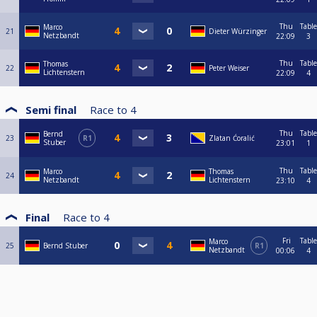
Thu
Table
Marco
21
Dieter Würzinger
Netzbandt
22:09
3
Thu
Table
Thomas
22
Peter Weiser
Lichtenstern
22:09
4
Semi final
Race to
4
Thu
Table
Bernd
23
R1
Zlatan Ćoralić
Stuber
23:01
1
Thu
Table
Marco
Thomas
24
Netzbandt
Lichtenstern
23:10
4
Final
Race to
4
Fri
Table
Marco
25
Bernd Stuber
R1
Netzbandt
00:06
4