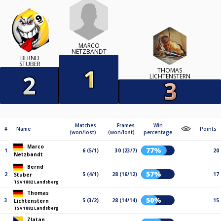
MARCO
NETZBANDT
BERND
STUBER
THOMAS
LICHTENSTERN
Matches
Frames
Win
#
Name
Points
(won/lost)
(won/lost)
percentage
Marco
77%
1
6 (5/1)
30 (23/7)
20
Netzbandt
Bernd
57%
2
5 (4/1)
28 (16/12)
17
Stuber
TSV 1882 Landsberg
Thomas
50%
3
5 (3/2)
28 (14/14)
15
Lichtenstern
TSV 1882 Landsberg
Zlatan