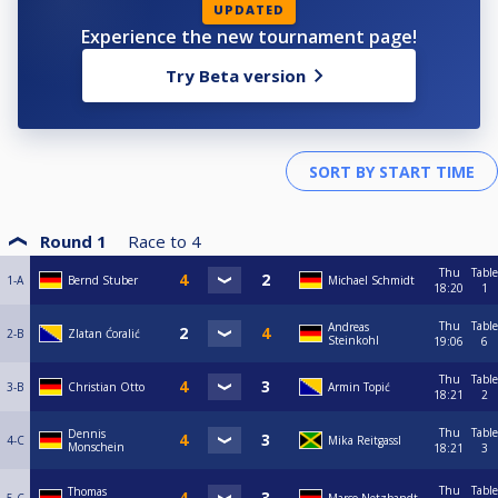
UPDATED
Experience the new tournament page!
Try Beta version
Round 1
Race to
4
Thu
Table
1-A
Bernd Stuber
Michael Schmidt
18:20
1
Thu
Table
Andreas
2-B
Zlatan Ćoralić
Steinkohl
19:06
6
Thu
Table
3-B
Christian Otto
Armin Topić
18:21
2
Thu
Table
Dennis
4-C
Mika Reitgassl
Monschein
18:21
3
Thu
Table
Thomas