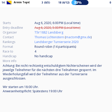
33%
Armin Topić
14
3 (0/3)
18 (6/12)
0
Starts
Aug 6, 2020, 6:00 PM (Local time)
Entry deadline
Aug 6, 2020, 5:00 PM (Local time)
Organizer
TSV 1882 Landsberg
Contact
Thomas Lichtenstern
(
mactom@gmx.de
)
Rankings
Landsberger Turnierserie 2020
Format
Round robin (14
participants
)
Race to
4
Handicap
No handicap
More info
Achtung: Bei nicht rechtzeitig entschuldigtem Nichterscheinen wird der
jeweilge Teilnehmer für die nächsten drei Teilnahmen gesperrt. Im
Wiederholungsfall wird der Teilnehmer aus der Turnierserie
ausgeschlossen.
Wir starten um 18:00 Uhr.
Anwesenheitspflicht: Spätestens 19:00 Uhr