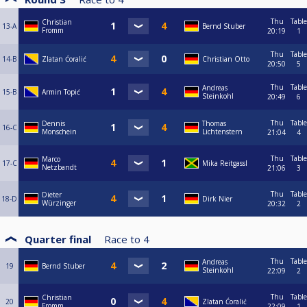
Thu
Table
Christian
13-A
Bernd Stuber
Fromm
20:19
1
Thu
Table
14-B
Zlatan Ćoralić
Christian Otto
20:50
5
Thu
Table
Andreas
15-B
Armin Topić
Steinkohl
20:49
6
Thu
Table
Dennis
Thomas
16-C
Monschein
Lichtenstern
21:04
4
Thu
Table
Marco
17-C
Mika Reitgassl
Netzbandt
21:06
3
Thu
Table
Dieter
18-D
Dirk Nier
Würzinger
20:32
2
Quarter final
Race to
4
Thu
Table
Andreas
19
Bernd Stuber
Steinkohl
22:09
2
Thu
Table
Christian
20
Zlatan Ćoralić
Fromm
22:09
1