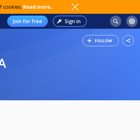
f cookies.
Read more..
Join for free
Sign in
FOLLOW
A