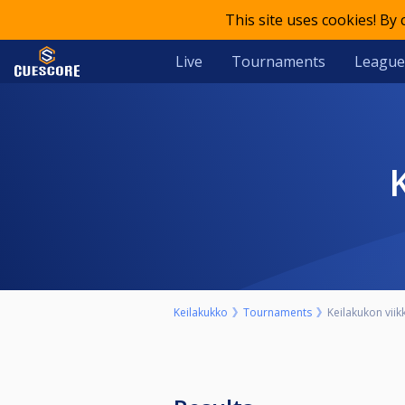
This site uses cookies! By
Live
Tournaments
League
Keilakukko
Tournaments
Keilakukon viik