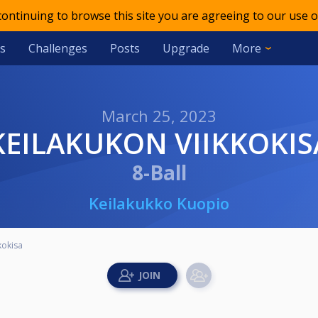
 continuing to browse this site you are agreeing to our use o
s
Challenges
Posts
Upgrade
More
March 25, 2023
KEILAKUKON VIIKKOKIS
8-Ball
Keilakukko Kuopio
kokisa