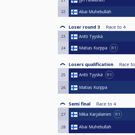
22
Abai Muhebullah
Loser round 3
Race to
4
23
Antti Tyyskä
R1
Matias Kurppa
24
Losers qualification
Race to
R1
Antti Tyyskä
25
Matias Kurppa
26
Semi final
Race to
4
R1
Mika Karjalainen
27
Abai Muhebullah
28