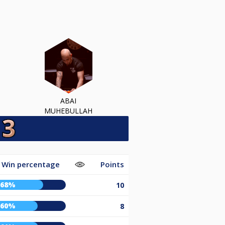
ABAI
MUHEBULLAH
Win percentage
Points
68%
10
60%
8