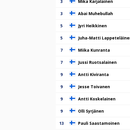
3
Mika Karjalainen
3
Abai Muhebullah
5
Jyri Heikkinen
5
Juha-Matti Lappeteläine
7
Miika Kunranta
7
Jussi Ruotsalainen
9
Antti Kiviranta
9
Jesse Toivanen
9
Antti Koskelainen
9
Olli Syrjänen
13
Pauli Saastamoinen