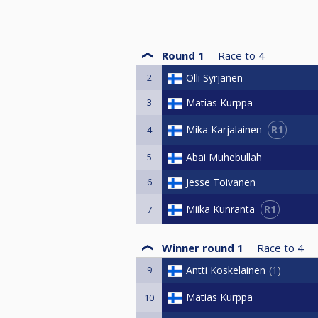
Round 1
Race to
4
2
Olli Syrjänen
3
Matias Kurppa
R1
Mika Karjalainen
4
5
Abai Muhebullah
6
Jesse Toivanen
R1
Miika Kunranta
7
Winner round 1
Race to
4
9
Antti Koskelainen
1
Matias Kurppa
10