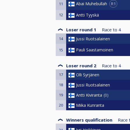
R1
Abai Muhebullah
11
12
Antti Tyyskä
Loser round 1
Race to
4
14
Jussi Ruotsalainen
Pauli Saastamoinen
15
Loser round 2
Race to
4
17
Olli Syrjänen
18
Jussi Ruotsalainen
19
Antti Kiviranta
0
20
Miika Kunranta
Winners qualification
Race 
Jyri Heikkinen
21