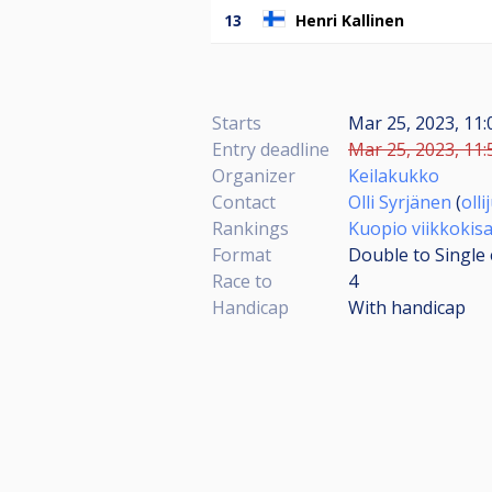
13
Henri Kallinen
Starts
Mar 25, 2023, 11:
Entry deadline
Mar 25, 2023, 11:
Organizer
Keilakukko
Contact
Olli Syrjänen
(
oll
Rankings
Kuopio viikkokis
Format
Double to Single 
Race to
4
Handicap
With handicap