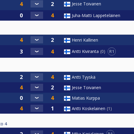
Jesse Toivanen
Juha-Matti Lappeteläinen
Henri Kallinen
R1
Antti Kiviranta
0
Antti Tyyskä
Jesse Toivanen
Matias Kurppa
Antti Koskelainen
1
to
4
R1
Mika Karjalainen