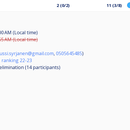
2 (0/2)
11 (3/8)
00 AM (Local time)
55 AM (Local time)
ijussi.syrjanen@gmail.com
,
0505645485
)
a ranking 22-23
elimination (14
participants
)