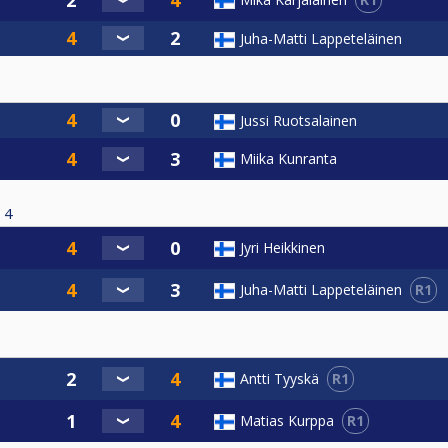
Juha-Matti Lappeteläinen
Jussi Ruotsalainen
Miika Kunranta
4
Jyri Heikkinen
R1
Juha-Matti Lappeteläinen
R1
Antti Tyyskä
R1
Matias Kurppa