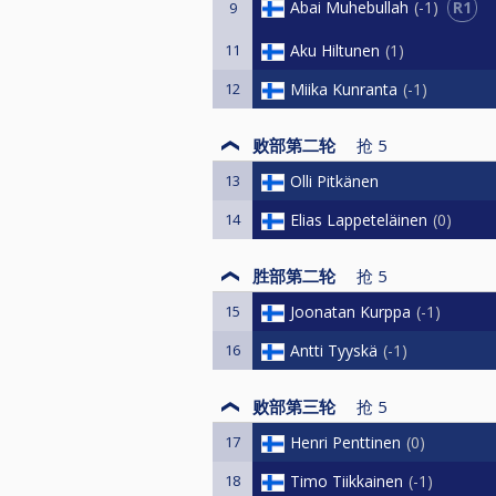
R1
Abai Muhebullah
-1
9
11
Aku Hiltunen
1
12
Miika Kunranta
-1
败部第二轮
抢
5
13
Olli Pitkänen
14
Elias Lappeteläinen
0
胜部第二轮
抢
5
15
Joonatan Kurppa
-1
16
Antti Tyyskä
-1
败部第三轮
抢
5
17
Henri Penttinen
0
18
Timo Tiikkainen
-1