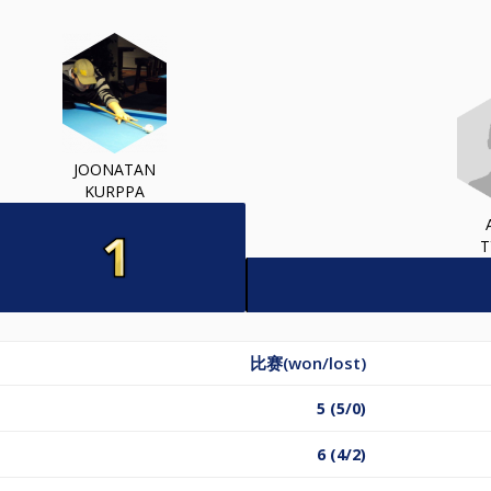
JOONATAN
KURPPA
T
比赛(won/lost)
5 (5/0)
6 (4/2)