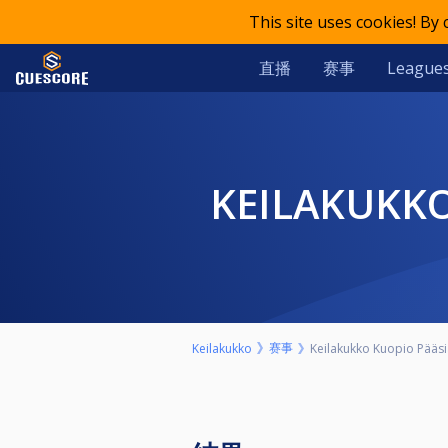
This site uses cookies! By
直播
赛事
League
KEILAKUKK
赛事
Keilakukko
Keilakukko Kuopio Pääsiä