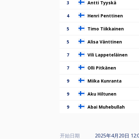
3
Antti Tyyskä
4
Henri Penttinen
5
Timo Tiikkainen
5
Alisa Vänttinen
7
Vili Lappeteläinen
7
Olli Pitkänen
9
Miika Kunranta
9
Aku Hiltunen
9
Abai Muhebullah
开始日期
2025年4月20日 12: