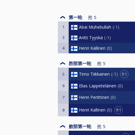
第一轮
抢
5
1
Abai Muhebullah
-1
3
Antti Tyyskä
-1
4
Henri Kallinen
0
胜部第一轮
抢
5
R1
Timo Tiikkainen
-1
5
6
Elias Lappeteläinen
0
Henri Penttinen
0
7
R1
Henri Kallinen
0
8
败部第一轮
抢
5