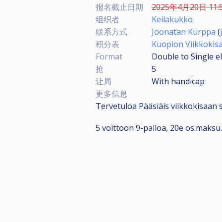
报名截止日期
2025年4月20日 11:
组织者
Keilakukko
联系方式
Joonatan Kurppa
(
积分表
Kuopion Viikkokis
Format
Double to Single e
抢
5
让局
With handicap
更多信息
Tervetuloa Pääsiäis viikkokisaan s
5 voittoon 9-palloa, 20e os.maksu.