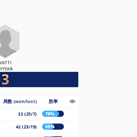
ANTTI
YYSKÄ
局数 (won/lost)
胜率
78%
32 (25/7)
55%
42 (23/19)