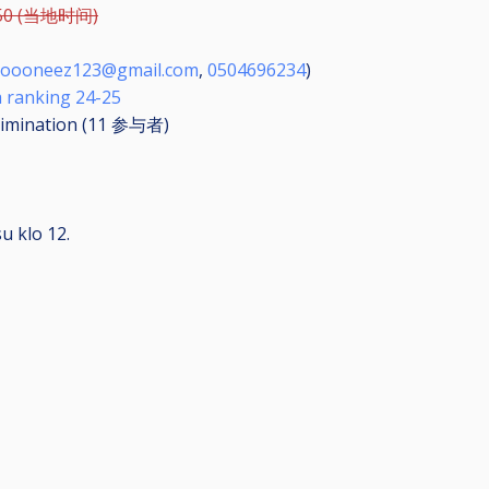
50 (当地时间)
joooneez123@gmail.com
,
0504696234
)
a ranking 24-25
limination (11
参与者
)
u klo 12.