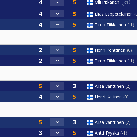
R1
Olli Pitkänen
Elias Lappeteläinen
Timo Tiikkainen
-1
Henri Penttinen
0
Timo Tiikkainen
-1
Alisa Vänttinen
2
Henri Kallinen
0
Alisa Vänttinen
2
Antti Tyyskä
-1