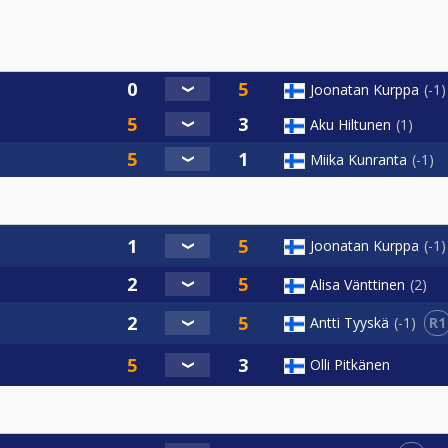
Joonatan Kurppa
-1
Aku Hiltunen
1
Miika Kunranta
-1
Joonatan Kurppa
-1
Alisa Vänttinen
2
R1
Antti Tyyskä
-1
Olli Pitkänen