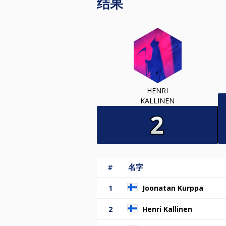
结果
HENRI
KALLINEN
#
名字
1
Joonatan Kurppa
2
Henri Kallinen