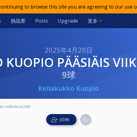
 continuing to browse this site you are agreeing to our use o
挑战赛
更多
s
Posts
Upgrade
2025年4月20日
O KUOPIO PÄÄSIÄIS VII
9球
Keilakukko Kuopio
is viikkokisa(20€)