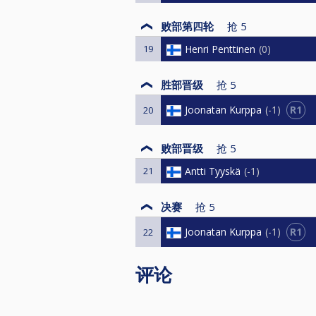
败部第四轮
抢
5
19
Henri Penttinen
0
胜部晋级
抢
5
R1
Joonatan Kurppa
-1
20
败部晋级
抢
5
21
Antti Tyyskä
-1
决赛
抢
5
R1
Joonatan Kurppa
-1
22
评论