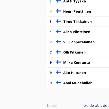
3
Antti Tyyskä
4
Henri Penttinen
5
Timo Tiikkainen
5
Alisa Vänttinen
7
Vili Lappeteläinen
7
Olli Pitkänen
9
Miika Kunranta
9
Aku Hiltunen
9
Abai Muhebullah
Início
20 de abr. de 