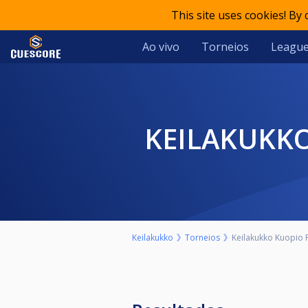
This site uses cookies! By
Ao vivo
Torneios
Leagu
KEILAKUKK
Keilakukko
Torneios
Keilakukko Kuopio P