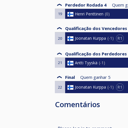
Perdedor Rodada 4
Quem g
19
Henri Penttinen
0
Qualificação dos Vencedores
R1
Joonatan Kurppa
-1
20
Qualificação dos Perdedores
21
Antti Tyyskä
-1
Final
Quem ganhar
5
R1
Joonatan Kurppa
-1
22
Comentários