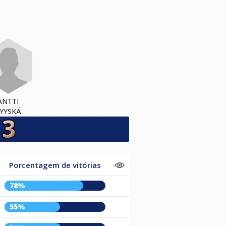
ANTTI
YYSKÄ
Porcentagem de vitórias
78%
55%