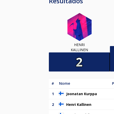
Resultados
HENRI
KALLINEN
#
Nome
P
1
Joonatan Kurppa
2
Henri Kallinen