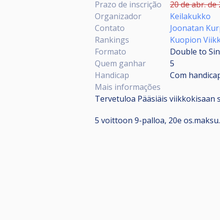
Prazo de inscrição
20 de abr. de 
Organizador
Keilakukko
Contato
Joonatan Ku
Rankings
Kuopion Viik
Formato
Double to Sin
Quem ganhar
5
Handicap
Com handica
Mais informações
Tervetuloa Pääsiäis viikkokisaan s
5 voittoon 9-palloa, 20e os.maksu.