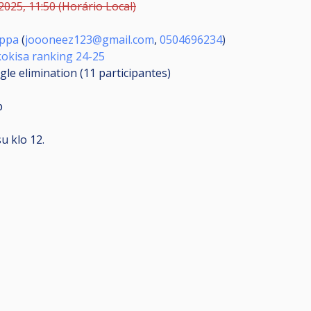
2025, 11:50 (Horário Local)
rppa
(
joooneez123@gmail.com
,
0504696234
)
kokisa ranking 24-25
gle elimination (11
participantes
)
p
u klo 12.