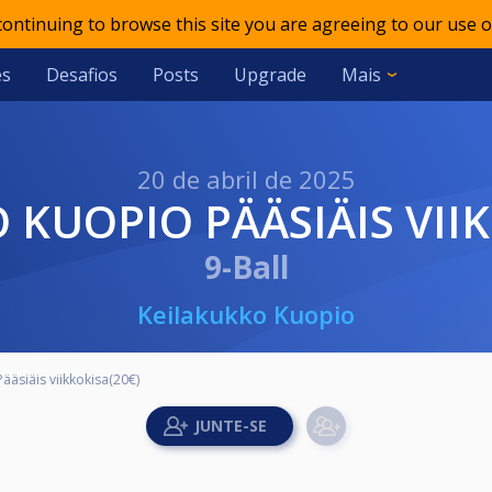
 continuing to browse this site you are agreeing to our use o
es
Desafios
Posts
Upgrade
Mais
20 de abril de 2025
O KUOPIO PÄÄSIÄIS VII
9-Ball
Keilakukko Kuopio
ääsiäis viikkokisa(20€)