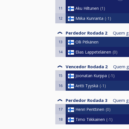
11
Aku Hiltunen
1
12
Miika Kunranta
-1
Perdedor Rodada 2
Quem g
13
Olli Pitkänen
14
Elias Lappeteläinen
0
Vencedor Rodada 2
Quem g
15
Joonatan Kurppa
-1
16
Antti Tyyskä
-1
Perdedor Rodada 3
Quem g
17
Henri Penttinen
0
18
Timo Tiikkainen
-1