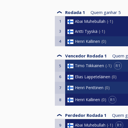
Rodada 1
Quem ganhar
5
1
Abai Muhebullah
-1
3
Antti Tyyskä
-1
4
Henri Kallinen
0
Vencedor Rodada 1
Quem g
R1
Timo Tiikkainen
-1
5
6
Elias Lappeteläinen
0
Henri Penttinen
0
7
R1
Henri Kallinen
0
8
Perdedor Rodada 1
Quem g
R1
Abai Muhebullah
-1
9