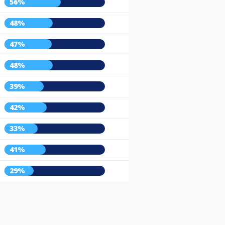
56%
48%
47%
48%
39%
42%
33%
41%
29%