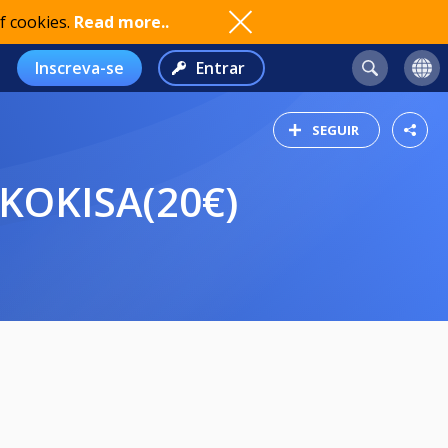
f cookies.
Read more..
Inscreva-se
Entrar
SEGUIR
KKOKISA(20€)