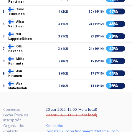
Penttinen
Timo
47%
5
4 (2/2)
30 (14/16)
Tiikkainen
Alisa
48%
5
3 (1/2)
23 (11/12)
Vänttinen
Vili
39%
7
3 (1/2)
23 (9/14)
Lappeteläinen
Olli
42%
7
3 (1/2)
24 (10/14)
Pitkänen
Miika
33%
9
2 (0/2)
15 (5/10)
Kunranta
Aku
41%
9
2 (0/2)
17 (7/10)
Hiltunen
Abai
29%
9
2 (0/2)
14 (4/10)
Muhebullah
Comienzo
20 abr 2025, 12:00 (Hora local)
Fecha límite de
20 abr 2025, 11:50 (Hora local)
inscripción
Organizador
Keilakukko
Contacto
Joonatan Kurppa
(
joooneez123@gmail.com
,