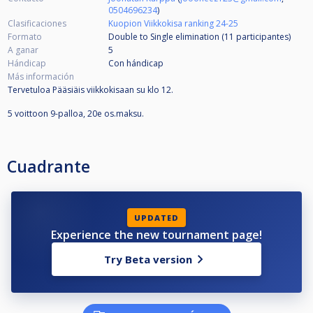
0504696234
)
Clasificaciones
Kuopion Viikkokisa ranking 24-25
Formato
Double to Single elimination (11
participantes
)
A ganar
5
Hándicap
Con hándicap
Más información
Tervetuloa Pääsiäis viikkokisaan su klo 12.
5 voittoon 9-palloa, 20e os.maksu.
Cuadrante
UPDATED
Experience the new tournament page!
Try Beta version