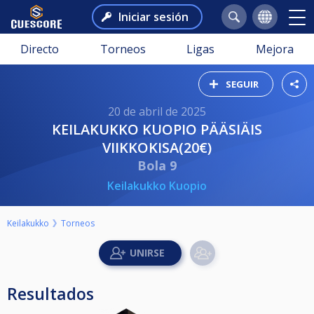
Iniciar sesión
Directo
Torneos
Ligas
Mejora
SEGUIR
20 de abril de 2025
KEILAKUKKO KUOPIO PÄÄSIÄIS
VIIKKOKISA(20€)
Bola 9
Keilakukko Kuopio
Keilakukko
Torneos
Resultados