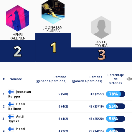
JOONATAN
KURPPA
HENRI
KALLINEN
ANTTI
TYYSKÄ
Porcentaje
Partidos
Partidas
#
Nombre
de
(ganados/perdidos)
(ganadas/perdidas)
victorias
Joonatan
78%
1
5 (5/0)
32 (25/7)
Kurppa
Henri
55%
2
6 (4/2)
42 (23/19)
Kallinen
Antti
56%
3
6 (4/2)
45 (25/20)
Tyyskä
Henri
48%
4
4 (2/2)
29 (14/15)