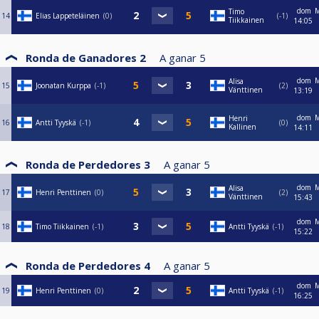
dom
M
Timo
14
Elias Lappeteläinen
0
-1
Tiikkainen
14:05
Ronda de Ganadores 2
A ganar
5
dom
M
Alisa
15
Joonatan Kurppa
-1
2
Vänttinen
13:19
dom
M
Henri
16
Antti Tyyskä
-1
0
Kallinen
14:11
Ronda de Perdedores 3
A ganar
5
dom
M
Alisa
17
Henri Penttinen
0
2
Vänttinen
15:43
dom
M
18
Timo Tiikkainen
-1
Antti Tyyskä
-1
15:22
Ronda de Perdedores 4
A ganar
5
dom
M
19
Henri Penttinen
0
Antti Tyyskä
-1
16:25