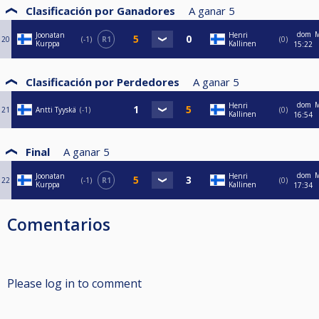
Clasificación por Ganadores
A ganar
5
dom
M
Joonatan
Henri
20
-1
R1
0
Kurppa
Kallinen
15:22
Clasificación por Perdedores
A ganar
5
dom
M
Henri
21
Antti Tyyskä
-1
0
Kallinen
16:54
Final
A ganar
5
dom
M
Joonatan
Henri
22
-1
R1
0
Kurppa
Kallinen
17:34
Comentarios
Please log in to comment