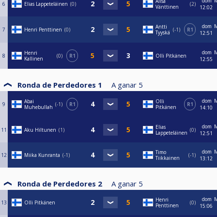
dom
M
Alisa
6
Elias Lappeteläinen
0
2
Vänttinen
12:02
dom
M
Antti
7
Henri Penttinen
0
-1
R1
Tyyskä
12:51
dom
M
Henri
8
0
R1
Olli Pitkänen
Kallinen
12:55
Ronda de Perdedores 1
A ganar
5
dom
M
Abai
Olli
9
-1
R1
R1
Muhebullah
Pitkänen
14:10
dom
M
Elias
11
Aku Hiltunen
1
0
Lappeteläinen
12:51
dom
M
Timo
12
Miika Kunranta
-1
-1
Tiikkainen
13:12
Ronda de Perdedores 2
A ganar
5
dom
M
Henri
13
Olli Pitkänen
0
Penttinen
15:06