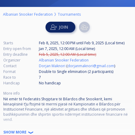
Albanian Snooker Federation
Tournaments
Starts
Feb 8, 2025, 12:00 PM
until
Feb 9, 2025 (Local time)
Entry open from
Jan 7, 2025, 12:00 AM (Local time)
Entry deadline
Feb 5, 2025, 12:00 AM (Local time)
Organizer
Albanian Snooker Federation
Contact
Dorjan Maknori
(
dorjanmaknori@gmail.com
)
Format
Double to Single elimination (2
participants
)
Race to
7
Handicap
No handicap
More info
Në emër të Federatës Shqiptare të Bilardos dhe Snookerit, kemi
kënaqësinë t’ju ftojmë të merrni pjesë në Kampionatin e Bilardos për
Institucionet Financiare, një aktivitet argëtues dhe sfidues që promovon
bashkëpunimin dhe shpirtin sportiv ndërmjet institucioneve financiare në
vend.
Detajet e Eventit:
SHOW MORE
• Data: [8-9 Shkurt 2025]