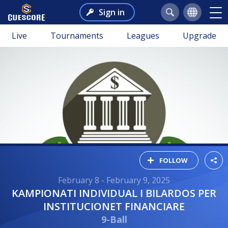
Sign in
Live
Tournaments
Leagues
Upgrade
FOLLOW
February 8 - February 9, 2025
KAMPIONATI INDIVIDUAL I BILARDOS PER
INSTITUCIONET FINANCIARE
9-Ball