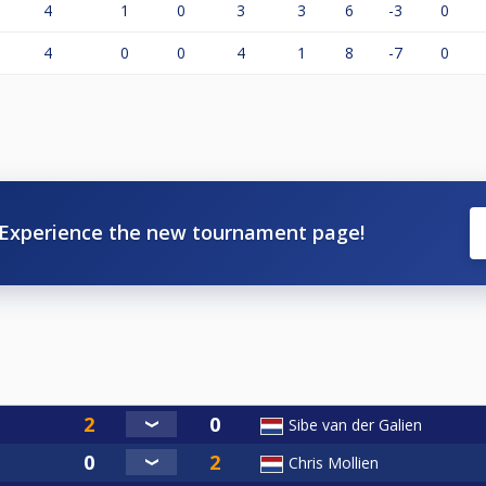
4
1
0
3
3
6
-3
0
4
0
0
4
1
8
-7
0
Experience the new tournament page!
Sibe van der Galien
Chris Mollien