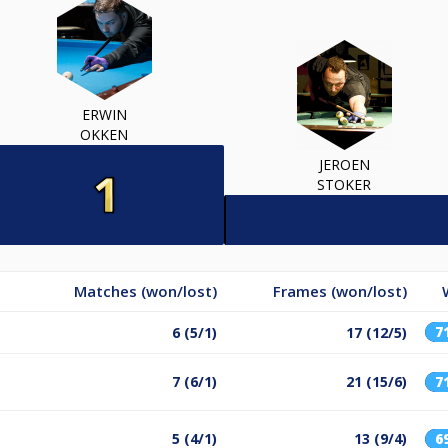
ERWIN
OKKEN
JEROEN
STOKER
Matches (won/lost)
Frames (won/lost)
7
6 (5/1)
17 (12/5)
7 (6/1)
21 (15/6)
7
5 (4/1)
13 (9/4)
6