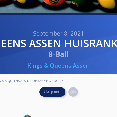
September 8, 2021
UEENS ASSEN HUISRAN
8-Ball
Kings & Queens Assen
NGS & QUEENS ASSEN HUISRANKING POOL-7