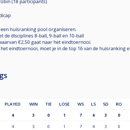
robin (18
participants
)
dicap
.) een huisranking pool organiseren.
de disciplines 8-ball, 9-ball en 10-ball
 waarvan €2,50 gaat naar het eindtoernooi.
et eindtoernooi, moet je in de top 16 van de huisranking 
gs
PLAYED
WIN
TIE
LOSE
WS
LS
SD
RO
4
3
0
1
7
4
3
0
4
3
0
1
7
4
3
0