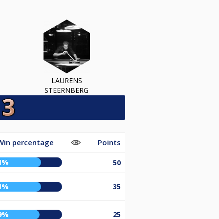
LAURENS
STEERNBERG
Win percentage
Points
1%
50
1%
35
9%
25