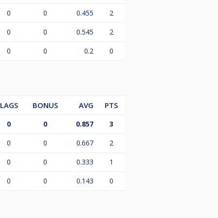
0
0
0.455
2
0
0
0.545
2
0
0
0.2
0
LAGS
BONUS
AVG
PTS
0
0
0.857
3
0
0
0.667
2
0
0
0.333
1
0
0
0.143
0