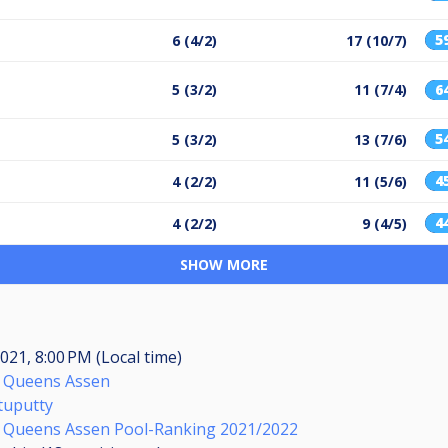
5
6 (4/2)
17 (10/7)
5 (3/2)
11 (7/4)
6
5
5 (3/2)
13 (7/6)
4
4 (2/2)
11 (5/6)
4
4 (2/2)
9 (4/5)
SHOW MORE
2021, 8:00 PM (Local time)
& Queens Assen
tuputty
 Queens Assen Pool-Ranking 2021/2022