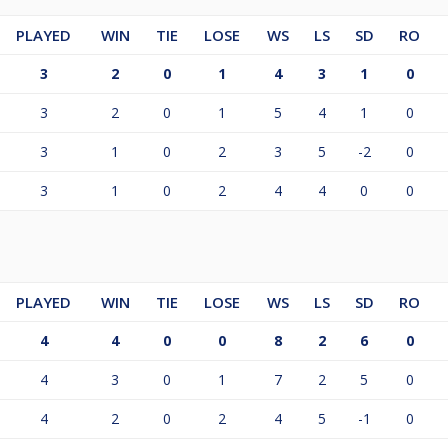
PLAYED
WIN
TIE
LOSE
WS
LS
SD
RO
3
2
0
1
4
3
1
0
3
2
0
1
5
4
1
0
3
1
0
2
3
5
-2
0
3
1
0
2
4
4
0
0
PLAYED
WIN
TIE
LOSE
WS
LS
SD
RO
4
4
0
0
8
2
6
0
4
3
0
1
7
2
5
0
4
2
0
2
4
5
-1
0