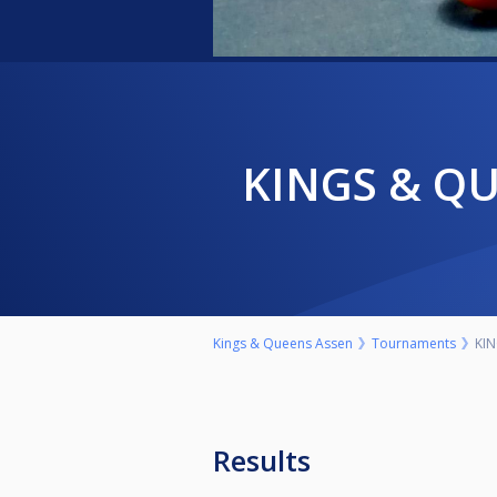
KINGS & Q
Kings & Queens Assen
Tournaments
KI
Results