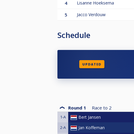
4
Lisanne Hoeksema
5
Jacco Verdouw
Schedule
UPDATED
Round 1
Race to
2
1-A
Bert Jansen
2-A
Jan Koffeman