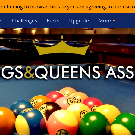
 continuing to browse this site you are agreeing to our use o
s
Challenges
Posts
Upgrade
More