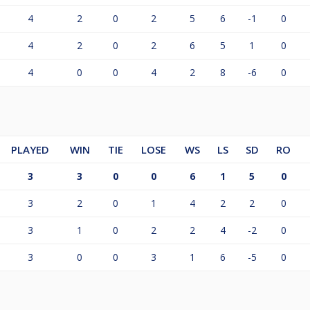
4
2
0
2
5
6
-1
0
4
2
0
2
6
5
1
0
4
0
0
4
2
8
-6
0
PLAYED
WIN
TIE
LOSE
WS
LS
SD
RO
3
3
0
0
6
1
5
0
3
2
0
1
4
2
2
0
3
1
0
2
2
4
-2
0
3
0
0
3
1
6
-5
0