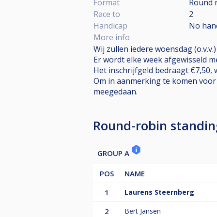
Format
Round 
Race to
2
Handicap
No han
More info
Wij zullen iedere woensdag (o.v.v
Er wordt elke week afgewisseld met 
Het inschrijfgeld bedraagt €7,50,
Om in aanmerking te komen voor h
meegedaan.
Round-robin standin
GROUP A
POS
NAME
1
Laurens Steernberg
2
Bert Jansen