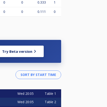
0
0
0.333
1
0
0
0.111
0
Try Beta version
Wed
20:05
Table 1
Wed
20:05
Table 2