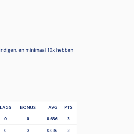
eindigen, en minimaal 10x hebben
LAGS
BONUS
AVG
PTS
0
0
0.636
3
0
0
0.636
3