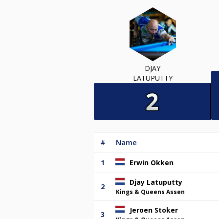
DJAY
LATUPUTTY
#
Name
1
Erwin Okken
Djay Latuputty
2
Kings & Queens Assen
Jeroen Stoker
3