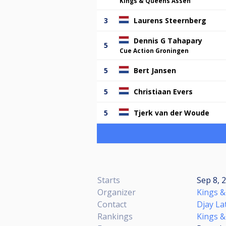
Kings & Queens Assen
3
Laurens Steernberg
Dennis G Tahapary
5
Cue Action Groningen
5
Bert Jansen
5
Christiaan Evers
5
Tjerk van der Woude
Starts
Sep 8, 
Organizer
Kings 
Contact
Djay La
Rankings
Kings &