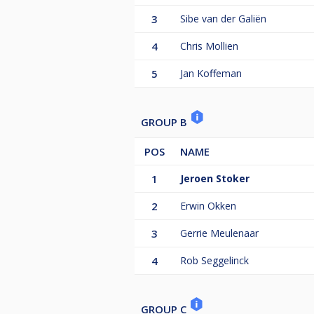
3
Sibe van der Galiën
4
Chris Mollien
5
Jan Koffeman
GROUP B
POS
NAME
1
Jeroen Stoker
2
Erwin Okken
3
Gerrie Meulenaar
4
Rob Seggelinck
GROUP C