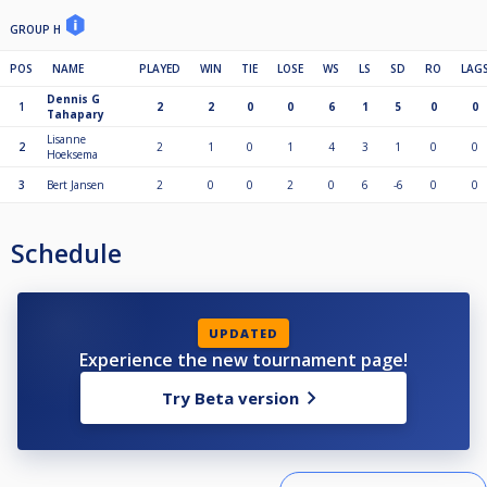
GROUP H
POS
NAME
PLAYED
WIN
TIE
LOSE
WS
LS
SD
RO
LAG
Dennis G
1
2
2
0
0
6
1
5
0
0
Tahapary
Lisanne
2
2
1
0
1
4
3
1
0
0
Hoeksema
3
Bert Jansen
2
0
0
2
0
6
-6
0
0
Schedule
UPDATED
Experience the new tournament page!
Try Beta version