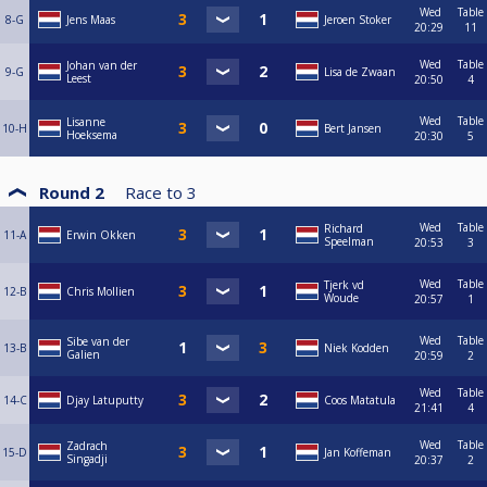
Wed
Table
8-G
Jens Maas
Jeroen Stoker
20:29
11
Wed
Table
Johan van der
9-G
Lisa de Zwaan
Leest
20:50
4
Wed
Table
Lisanne
10-H
Bert Jansen
Hoeksema
20:30
5
Round 2
Race to
3
Wed
Table
Richard
11-A
Erwin Okken
Speelman
20:53
3
Wed
Table
Tjerk vd
12-B
Chris Mollien
Woude
20:57
1
Wed
Table
Sibe van der
13-B
Niek Kodden
Galien
20:59
2
Wed
Table
14-C
Djay Latuputty
Coos Matatula
21:41
4
Wed
Table
Zadrach
15-D
Jan Koffeman
Singadji
20:37
2