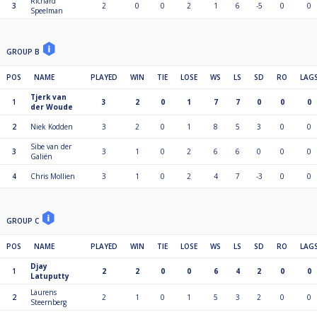
Richard
3
2
0
0
2
1
6
-5
0
0
Speelman
GROUP B
POS
NAME
PLAYED
WIN
TIE
LOSE
WS
LS
SD
RO
LAG
Tjerk van
1
3
2
0
1
7
7
0
0
0
der Woude
2
Niek Kodden
3
2
0
1
8
5
3
0
0
Sibe van der
3
3
1
0
2
6
6
0
0
0
Galiën
4
Chris Mollien
3
1
0
2
4
7
-3
0
0
GROUP C
POS
NAME
PLAYED
WIN
TIE
LOSE
WS
LS
SD
RO
LAG
Djay
1
2
2
0
0
6
4
2
0
0
Latuputty
Laurens
2
2
1
0
1
5
3
2
0
0
Steernberg