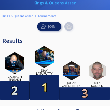
Kings & Queens Assen
Kings & Queens Assen
Tournaments
Results
DJAY
LATUPUTTY
ZADRACH
SINGADJI
JOHAN
NIEK
VAN DER LEEST
KODDEN