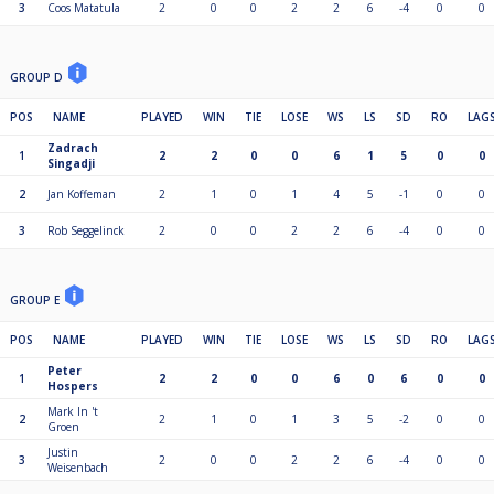
3
Coos Matatula
2
0
0
2
2
6
-4
0
0
GROUP D
POS
NAME
PLAYED
WIN
TIE
LOSE
WS
LS
SD
RO
LAG
Zadrach
1
2
2
0
0
6
1
5
0
0
Singadji
2
Jan Koffeman
2
1
0
1
4
5
-1
0
0
3
Rob Seggelinck
2
0
0
2
2
6
-4
0
0
GROUP E
POS
NAME
PLAYED
WIN
TIE
LOSE
WS
LS
SD
RO
LAG
Peter
1
2
2
0
0
6
0
6
0
0
Hospers
Mark In 't
2
2
1
0
1
3
5
-2
0
0
Groen
Justin
3
2
0
0
2
2
6
-4
0
0
Weisenbach