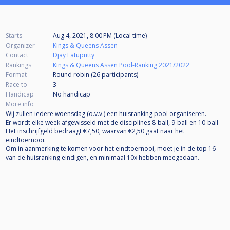
Starts
Aug 4, 2021, 8:00 PM (Local time)
Organizer
Kings & Queens Assen
Contact
Djay Latuputty
Rankings
Kings & Queens Assen Pool-Ranking 2021/2022
Format
Round robin (26
participants
)
Race to
3
Handicap
No handicap
More info
Wij zullen iedere woensdag (o.v.v.) een huisranking pool organiseren.
Er wordt elke week afgewisseld met de disciplines 8-ball, 9-ball en 10-ball
Het inschrijfgeld bedraagt €7,50, waarvan €2,50 gaat naar het
eindtoernooi.
Om in aanmerking te komen voor het eindtoernooi, moet je in de top 16
van de huisranking eindigen, en minimaal 10x hebben meegedaan.