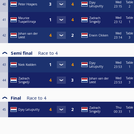
Wed
Table
Djay
40
Peter Hospers
Latuputty
23:15
2
Wed
Table
Maurice
Zadrach
41
Tuapattinaja
Singadji
23:12
1
Wed
Table
Johan van der
42
Erwin Okken
Leest
23:14
3
Semi final
Race to
4
Wed
Table
Djay
43
Niek Kodden
Latuputty
23:53
1
Wed
Table
Zadrach
Johan van der
44
Singadji
Leest
23:53
3
Final
Race to
4
Thu
Table
Zadrach
45
Djay Latuputty
Singadji
00:33
1