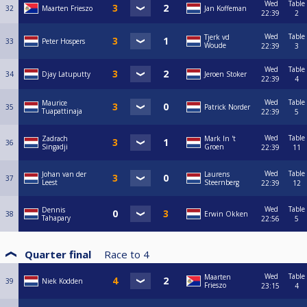
Wed
Table
32
Maarten Frieszo
Jan Koffeman
22:39
2
Wed
Table
Tjerk vd
33
Peter Hospers
Woude
22:39
3
Wed
Table
34
Djay Latuputty
Jeroen Stoker
22:39
4
Wed
Table
Maurice
35
Patrick Norder
Tuapattinaja
22:39
5
Wed
Table
Zadrach
Mark In 't
36
Singadji
Groen
22:39
11
Wed
Table
Johan van der
Laurens
37
Leest
Steernberg
22:39
12
Wed
Table
Dennis
38
Erwin Okken
Tahapary
22:56
5
Quarter final
Race to
4
Wed
Table
Maarten
39
Niek Kodden
Frieszo
23:15
4