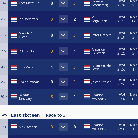
Wed
Table
Laurens
24-C
Coos Matatula
Steernberg
21:07
5
Wed
Table
Rob
25-D
Jan Koffeman
Seggelinck
21:13
12
Wed
Table
Mark In 't
26-E
Peter Hospers
Groen
21:34
3
Wed
Table
Alexander
27-F
Patrick Norder
Haveman
21:25
5
Wed
Table
Johan van der
28-G
Jens Maas
Leest
21:55
1
Wed
Table
29-G
Lisa de Zwaan
Jeroen Stoker
21:59
4
Wed
Table
Dennis
Lisanne
30-H
Tahapary
Hoeksema
21:37
12
Last sixteen
Race to
3
Wed
Table
Lisanne
31
Niek Kodden
Hoeksema
22:38
1