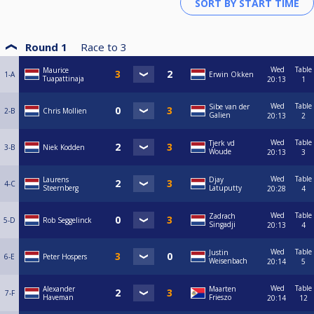
Round 1
Race to
3
Wed
Table
Maurice
1-A
Erwin Okken
Tuapattinaja
20:13
1
Wed
Table
Sibe van der
2-B
Chris Mollien
Galien
20:13
2
Wed
Table
Tjerk vd
3-B
Niek Kodden
Woude
20:13
3
Wed
Table
Laurens
Djay
4-C
Steernberg
Latuputty
20:28
4
Wed
Table
Zadrach
5-D
Rob Seggelinck
Singadji
20:13
4
Wed
Table
Justin
6-E
Peter Hospers
Weisenbach
20:14
5
Wed
Table
Alexander
Maarten
7-F
Haveman
Frieszo
20:14
12