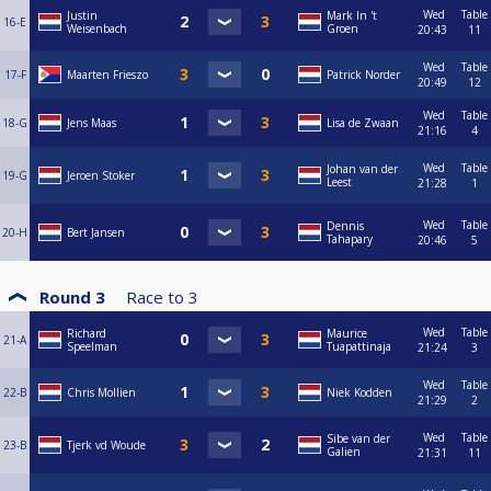
Wed
Table
Justin
Mark In 't
16-E
Weisenbach
Groen
20:43
11
Wed
Table
17-F
Maarten Frieszo
Patrick Norder
20:49
12
Wed
Table
18-G
Jens Maas
Lisa de Zwaan
21:16
4
Wed
Table
Johan van der
19-G
Jeroen Stoker
Leest
21:28
1
Wed
Table
Dennis
20-H
Bert Jansen
Tahapary
20:46
5
Round 3
Race to
3
Wed
Table
Richard
Maurice
21-A
Speelman
Tuapattinaja
21:24
3
Wed
Table
22-B
Chris Mollien
Niek Kodden
21:29
2
Wed
Table
Sibe van der
23-B
Tjerk vd Woude
Galien
21:31
11