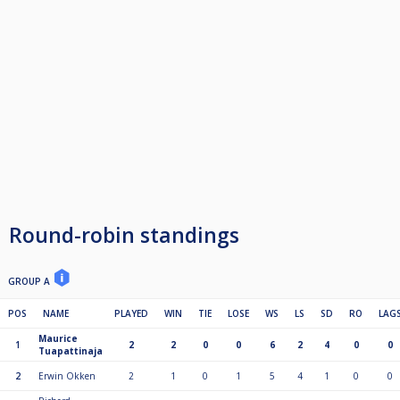
Round-robin standings
GROUP A
POS
NAME
PLAYED
WIN
TIE
LOSE
WS
LS
SD
RO
LAG
Maurice
1
2
2
0
0
6
2
4
0
0
Tuapattinaja
2
Erwin Okken
2
1
0
1
5
4
1
0
0