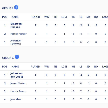
GROUP F
POS
NAME
PLAYED
WIN
TIE
LOSE
WS
LS
SD
RO
LAG
Maarten
1
2
2
0
0
6
2
4
0
0
Frieszo
2
Patrick Norder
2
1
0
1
3
4
-1
0
0
Alexander
3
2
0
0
2
3
6
-3
0
0
Haveman
GROUP G
POS
NAME
PLAYED
WIN
TIE
LOSE
WS
LS
SD
RO
LAG
Johan van
1
3
3
0
0
9
4
5
0
0
der Leest
2
Jeroen Stoker
3
1
0
2
5
6
-1
0
0
3
Lisa de Zwaan
3
1
0
2
5
7
-2
0
0
4
Jens Maas
3
1
0
2
5
7
-2
0
0