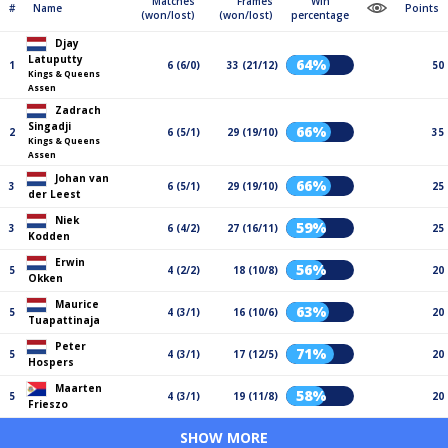
Matches
Frames
Win
#
Name
Points
(won/lost)
(won/lost)
percentage
Djay
Latuputty
64%
1
6 (6/0)
33 (21/12)
50
Kings & Queens
Assen
Zadrach
Singadji
66%
2
6 (5/1)
29 (19/10)
35
Kings & Queens
Assen
Johan van
66%
3
6 (5/1)
29 (19/10)
25
der Leest
Niek
59%
3
6 (4/2)
27 (16/11)
25
Kodden
Erwin
56%
5
4 (2/2)
18 (10/8)
20
Okken
Maurice
63%
5
4 (3/1)
16 (10/6)
20
Tuapattinaja
Peter
71%
5
4 (3/1)
17 (12/5)
20
Hospers
Maarten
58%
5
4 (3/1)
19 (11/8)
20
Frieszo
SHOW MORE